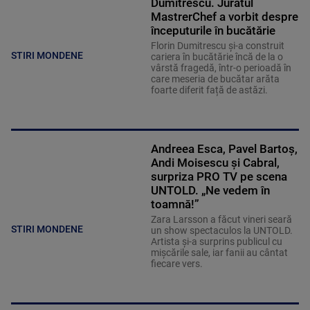
Dumitrescu. Juratul
MastrerChef a vorbit despre
începuturile în bucătărie
Florin Dumitrescu și-a construit
STIRI MONDENE
cariera în bucătărie încă de la o
vârstă fragedă, într-o perioadă în
care meseria de bucătar arăta
foarte diferit față de astăzi.
Andreea Esca, Pavel Bartoș,
Andi Moisescu și Cabral,
surpriza PRO TV pe scena
UNTOLD. „Ne vedem în
toamnă!”
Zara Larsson a făcut vineri seară
STIRI MONDENE
un show spectaculos la UNTOLD.
Artista și-a surprins publicul cu
mișcările sale, iar fanii au cântat
fiecare vers.