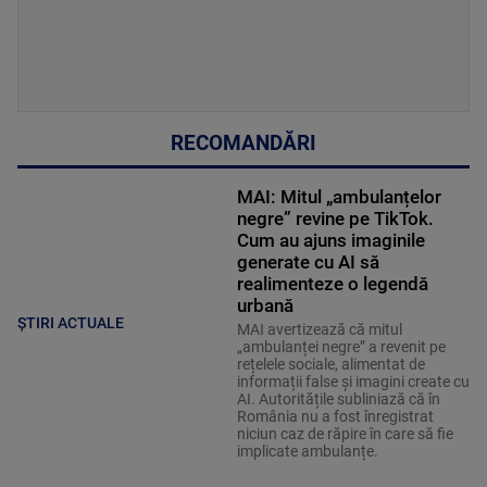
RECOMANDĂRI
MAI: Mitul „ambulanțelor
negre” revine pe TikTok.
Cum au ajuns imaginile
generate cu AI să
realimenteze o legendă
urbană
ȘTIRI ACTUALE
MAI avertizează că mitul
„ambulanței negre” a revenit pe
rețelele sociale, alimentat de
informații false și imagini create cu
AI. Autoritățile subliniază că în
România nu a fost înregistrat
niciun caz de răpire în care să fie
implicate ambulanțe.