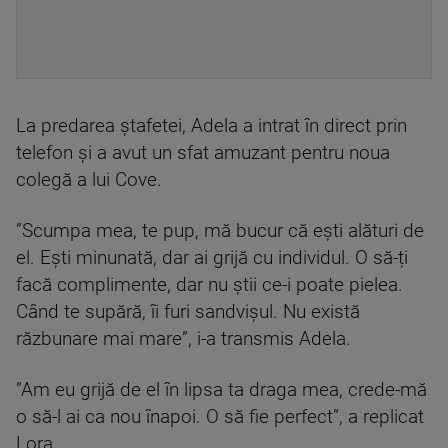
La predarea ștafetei, Adela a intrat în direct prin
telefon și a avut un sfat amuzant pentru noua
colegă a lui Cove.
”Scumpa mea, te pup, mă bucur că ești alături de
el. Ești minunată, dar ai grijă cu individul. O să-ți
facă complimente, dar nu știi ce-i poate pielea.
Când te supără, îi furi sandvișul. Nu există
răzbunare mai mare”, i-a transmis Adela.
”Am eu grijă de el în lipsa ta draga mea, crede-mă
o să-l ai ca nou înapoi. O să fie perfect”, a replicat
Lora.