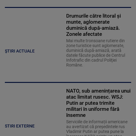
Drumurile către litoral și
munte, aglomerate
duminică după-amiază.
Zonele afectate
Mai multe tronsoane rutiere din
zone turistice sunt aglomerate,
duminică după-amiază, arată
ȘTIRI ACTUALE
datele făcute publice de Centrul
Infotrafic din cadrul Poliţiei
Române.
NATO, sub amenințarea unui
atac limitat rusesc. WSJ:
Putin ar putea trimite
militari în uniforme fără
însemne
Serviciile de informații americane
STIRI EXTERNE
au avertizat că președintele rus
Vladimir Putin ar putea pune la