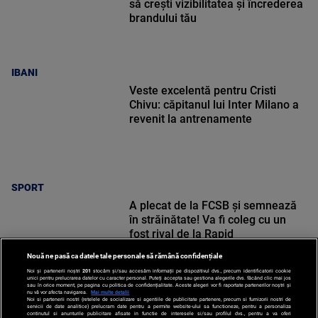
să crești vizibilitatea și încrederea
brandului tău
IBANI
Veste excelentă pentru Cristi
Chivu: căpitanul lui Inter Milano a
revenit la antrenamente
SPORT
A plecat de la FCSB și semnează
în străinătate! Va fi coleg cu un
fost rival de la Rapid
Nouă ne pasă ca datele tale personale să rămână confidențiale
Noi și partenerii noștri
201
stocăm și/sau accesăm informații pe dispozitivul dvs., precum identificatorii cookie
unici pentru prelucrarea datelor cu caracter personal. Puteți accepta sau gestiona alegerile dvs. făcând clic mai jos
sau în orice moment, pe pagina cu politica de confidențialitate. Aceste alegeri vor fi raportate partenerilor noștri și
nu vă vor afecta navigarea.
Mai multe detalii
Noi si partenerii nostri (retelele de socializare si agentiile de publicitate partenere, precum si furnizorii nostri de
SPORT
servicii de date analitice) prelucram date pentru a permite website-ului sa functioneze, pentru a personaliza
continutul si anunturile publicitare afisate in functie de interesele si/sau profilul dvs., pentru a va oferi