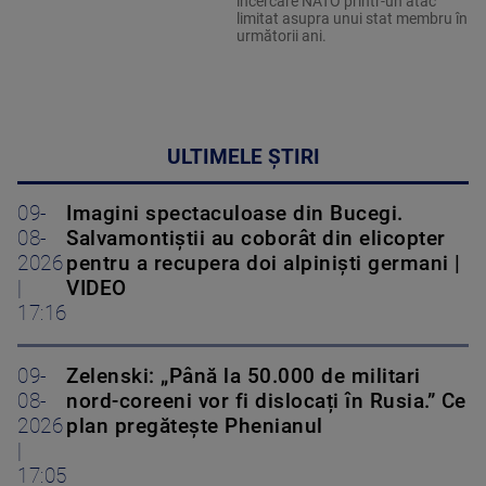
încercare NATO printr-un atac
limitat asupra unui stat membru în
următorii ani.
ULTIMELE ȘTIRI
09-
Imagini spectaculoase din Bucegi.
08-
Salvamontiștii au coborât din elicopter
2026
pentru a recupera doi alpiniști germani |
|
VIDEO
17:16
09-
Zelenski: „Până la 50.000 de militari
08-
nord-coreeni vor fi dislocați în Rusia.” Ce
2026
plan pregătește Phenianul
|
17:05