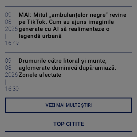
09-
MAI: Mitul „ambulanțelor negre” revine
08-
pe TikTok. Cum au ajuns imaginile
2026
generate cu AI să realimenteze o
|
legendă urbană
16:49
09-
Drumurile către litoral și munte,
08-
aglomerate duminică după-amiază.
2026
Zonele afectate
|
16:39
VEZI MAI MULTE ȘTIRI
TOP CITITE