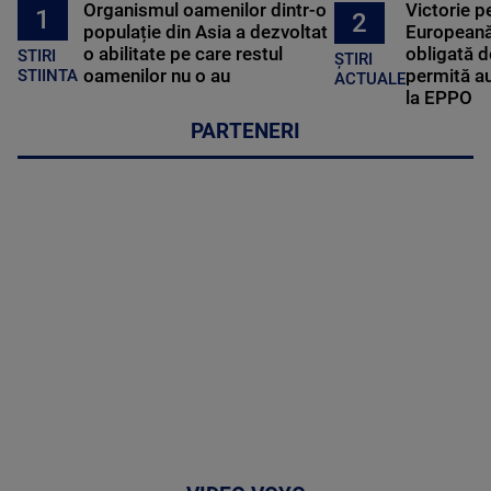
Organismul oamenilor dintr-o
Victorie p
1
2
populație din Asia a dezvoltat
Europeană
o abilitate pe care restul
obligată d
STIRI
ȘTIRI
oamenilor nu o au
permită au
STIINTA
ACTUALE
la EPPO
PARTENERI