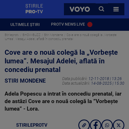
StirilePROTV
CAUTA
VOYO
TOATE 
PROTV NEWS LIVE
ULTIMELE ȘTIRI
Stirileprotv
SHOW-BUZZ
Stiri Mondene
Cove are o nouă colegă la „Vorbește
lumea”. Mesajul Adelei, aflată în concediu prenatal
Cove are o nouă colegă la „Vorbește
lumea”. Mesajul Adelei, aflată în
concediu prenatal
Data publicării:
12-11-2018 | 13:26
STIRI MONDENE
Data actualizării:
14-08-2025 | 15:30
Adela Popescu a intrat în concediu prenatal, iar
de astăzi Cove are o nouă colegă la ”Vorbește
lumea” - Lora.
STIRILEPROTV