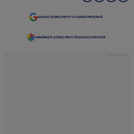
ADAUGĂ ȘTIRILE PROTV CA SURSĂ PREFERATĂ
URMĂREȘTE ȘTIRILE PROTV ÎN GOOGLE DISCOVER