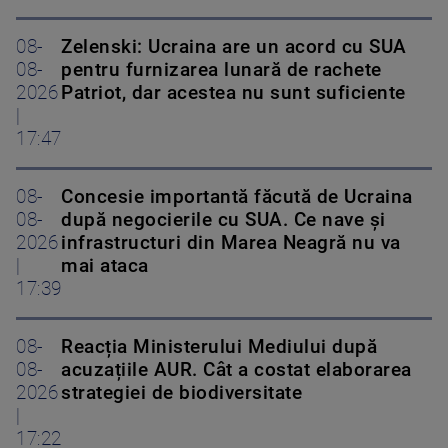
08-
Zelenski: Ucraina are un acord cu SUA
08-
pentru furnizarea lunară de rachete
2026
Patriot, dar acestea nu sunt suficiente
|
17:47
08-
Concesie importantă făcută de Ucraina
08-
după negocierile cu SUA. Ce nave şi
2026
infrastructuri din Marea Neagră nu va
|
mai ataca
17:39
08-
Reacția Ministerului Mediului după
08-
acuzațiile AUR. Cât a costat elaborarea
2026
strategiei de biodiversitate
|
17:22