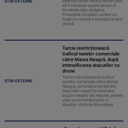
detectat niciun vehicul aerian care
STIRI EXTERNE
să fi traversat spațiul aerian al
României către Bulgaria.
Precizările oficialilor români vin
după ce o dronă a explodat în țara
vecină.
Turcia restricționează
traficul navelor comerciale
către Marea Neagră, după
intensificarea atacurilor cu
drone
Turcia restricționează traficul
STIRI EXTERNE
navelor comerciale către Marea
Neagră, pe fondul intensificării
atacurilor rusești și ucrainene
asupra vaselor din regiune, potrivit
unor surse familiarizate cu
situația, citate de Bloomberg.