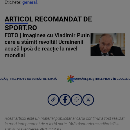
Etichete:
general
,
ARTICOL RECOMANDAT DE
SPORT.RO
FOTO | Imaginea cu Vladimir Putin
care a stârnit revoltă! Ucrainenii
acuză lipsă de reacție la nivel
mondial
UGĂ ȘTIRILE PROTV CA SURSĂ PREFERATĂ
URMĂREȘTE ȘTIRILE PROTV ÎN GOOGLE 
Acest articol este un material publicitar al cărui conținut a fost realizat
în mod independent de o terță parte, fără răspunderea editorială şi
sub supravegherea PRO TV S.R.L.