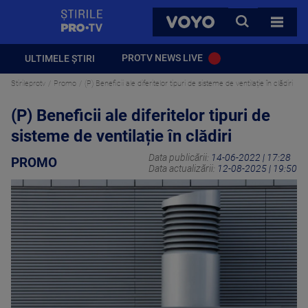
StirilePROTV
CAUTA
VOYO
TOATE 
PROTV NEWS LIVE
ULTIMELE ȘTIRI
Stirileprotv
Promo
(P) Beneficii ale diferitelor tipuri de sisteme de ventilație în clădiri
(P) Beneficii ale diferitelor tipuri de
sisteme de ventilație în clădiri
Data publicării:
14-06-2022 | 17:28
PROMO
Data actualizării:
12-08-2025 | 19:50