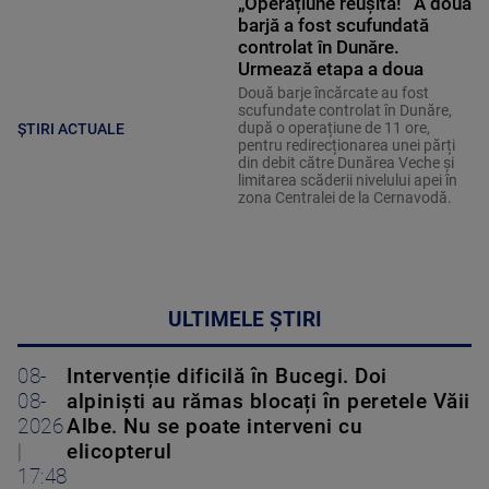
„Operațiune reușită!” A doua
barjă a fost scufundată
controlat în Dunăre.
Urmează etapa a doua
Două barje încărcate au fost
scufundate controlat în Dunăre,
după o operațiune de 11 ore,
ȘTIRI ACTUALE
pentru redirecționarea unei părți
din debit către Dunărea Veche și
limitarea scăderii nivelului apei în
zona Centralei de la Cernavodă.
ULTIMELE ȘTIRI
08-
Intervenție dificilă în Bucegi. Doi
08-
alpiniști au rămas blocați în peretele Văii
2026
Albe. Nu se poate interveni cu
|
elicopterul
17:48