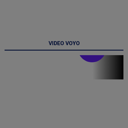
VIDEO VOYO
Stirile PRO TV
Stirile PRO
TV # 07.00 -
08 August