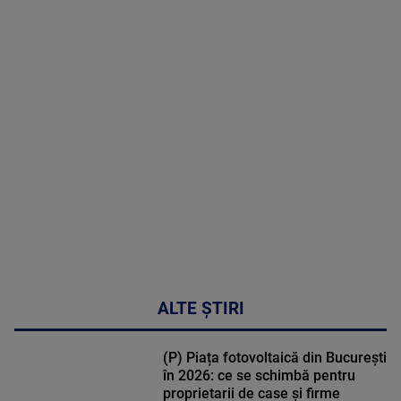
2026
MAI
MULTE
DETALII
02:32:45
ALTE ȘTIRI
(P) Piața fotovoltaică din București
în 2026: ce se schimbă pentru
proprietarii de case și firme