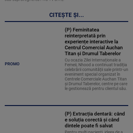
CITEȘTE ȘI...
(P) Feminitatea
reinterpretată prin
experiențe interactive la
Centrul Comercial Auchan
Titan și Drumul Taberelor
Cu ocazia Zilei Internaționale a
PROMO
Femeii, Nhood a continuat tradiția
celebrării comunității sale printr-un
eveniment special organizat în
Centrele Comerciale Auchan Titan
și Drumul Taberelor, centre pe care
le gestionează pentru clientul său.
(P) Extracția dentară: când
e soluția corectă și când
dintele poate fi salvat
Pentru mulți pacienți, ideea de a