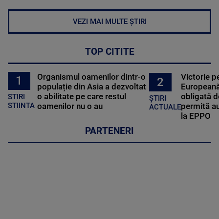
VEZI MAI MULTE ȘTIRI
TOP CITITE
Organismul oamenilor dintr-o
Victorie p
1
2
populație din Asia a dezvoltat
Europeană
o abilitate pe care restul
obligată d
STIRI
ȘTIRI
oamenilor nu o au
permită au
STIINTA
ACTUALE
la EPPO
PARTENERI