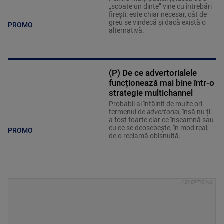
„scoate un dinte” vine cu întrebări
firești: este chiar necesar, cât de
greu se vindecă și dacă există o
PROMO
alternativă.
(P) De ce advertorialele
funcționează mai bine într-o
strategie multichannel
Probabil ai întâlnit de multe ori
termenul de
advertorial
, însă nu ți-
a fost foarte clar ce înseamnă sau
cu ce se deosebește, în mod real,
PROMO
de o reclamă obișnuită.