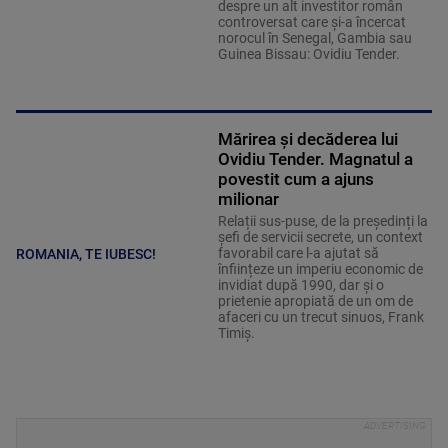
despre un alt investitor român
controversat care și-a încercat
norocul în Senegal, Gambia sau
Guinea Bissau: Ovidiu Tender.
Mărirea și decăderea lui
Ovidiu Tender. Magnatul a
povestit cum a ajuns
milionar
Relații sus-puse, de la președinți la
șefi de servicii secrete, un context
favorabil care l-a ajutat să
ROMANIA, TE IUBESC!
înființeze un imperiu economic de
invidiat după 1990, dar și o
prietenie apropiată de un om de
afaceri cu un trecut sinuos, Frank
Timiș.