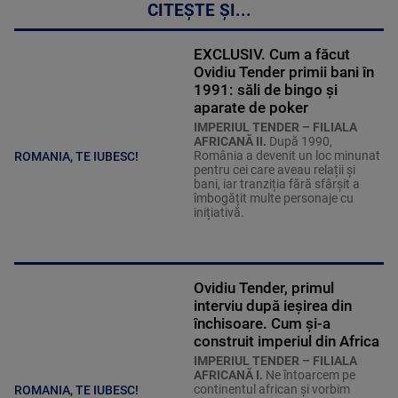
CITEȘTE ȘI...
EXCLUSIV. Cum a făcut
Ovidiu Tender primii bani în
1991: săli de bingo și
aparate de poker
IMPERIUL TENDER – FILIALA
AFRICANĂ II.
După 1990,
România a devenit un loc minunat
ROMANIA, TE IUBESC!
pentru cei care aveau relații și
bani, iar tranziția fără sfârșit a
îmbogățit multe personaje cu
inițiativă.
Ovidiu Tender, primul
interviu după ieșirea din
închisoare. Cum și-a
construit imperiul din Africa
IMPERIUL TENDER – FILIALA
AFRICANĂ I.
Ne întoarcem pe
continentul african și vorbim
ROMANIA, TE IUBESC!