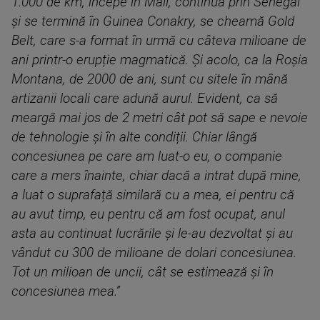
1.000 de km, începe în Mali, continuă prin Senegal
și se termină în Guinea Conakry, se cheamă Gold
Belt, care s-a format în urmă cu câteva milioane de
ani printr-o erupție magmatică. Și acolo, ca la Roșia
Montana, de 2000 de ani, sunt cu sitele în mână
artizanii locali care adună aurul. Evident, ca să
meargă mai jos de 2 metri cât pot să sape e nevoie
de tehnologie și în alte condiții. Chiar lângă
concesiunea pe care am luat-o eu, o companie
care a mers înainte, chiar dacă a intrat după mine,
a luat o suprafață similară cu a mea, ei pentru că
au avut timp, eu pentru că am fost ocupat, anul
asta au continuat lucrările și le-au dezvoltat și au
vândut cu 300 de milioane de dolari concesiunea.
Tot un milioan de uncii, cât se estimează și în
concesiunea mea.”