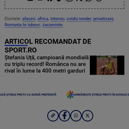
Etichete:
afaceri
,
africa
,
interviu
,
ovidiu tender
,
privatizare
,
Romania te iubesc
,
zacaminte
,
ARTICOL RECOMANDAT DE
SPORT.RO
Ștefania Uță, campioană mondială
cu triplu record! Românca nu are
rival în lume la 400 metri garduri
UGĂ ȘTIRILE PROTV CA SURSĂ PREFERATĂ
URMĂREȘTE ȘTIRILE PROTV ÎN GOOGLE 