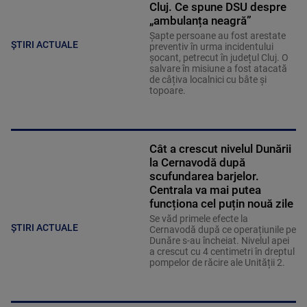
Cluj. Ce spune DSU despre
„ambulanța neagră”
Șapte persoane au fost arestate
ȘTIRI ACTUALE
preventiv în urma incidentului
șocant, petrecut în județul Cluj. O
salvare în misiune a fost atacată
de câțiva localnici cu bâte și
topoare.
Cât a crescut nivelul Dunării
la Cernavodă după
scufundarea barjelor.
Centrala va mai putea
funcționa cel puțin nouă zile
Se văd primele efecte la
ȘTIRI ACTUALE
Cernavodă după ce operațiunile pe
Dunăre s-au încheiat. Nivelul apei
a crescut cu 4 centimetri în dreptul
pompelor de răcire ale Unității 2.