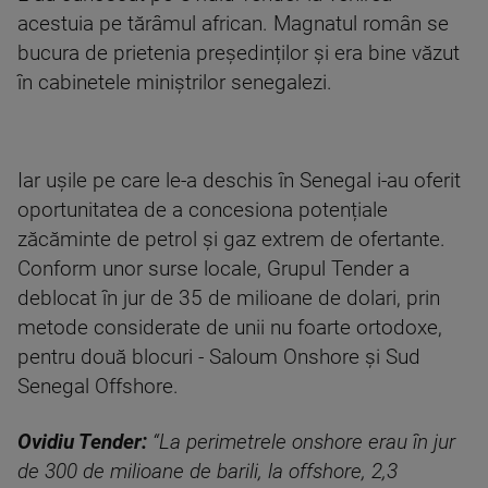
acestuia pe tărâmul african. Magnatul român se
bucura de prietenia președinților și era bine văzut
în cabinetele miniștrilor senegalezi.
Iar ușile pe care le-a deschis în Senegal i-au oferit
oportunitatea de a concesiona potențiale
zăcăminte de petrol și gaz extrem de ofertante.
Conform unor surse locale, Grupul Tender a
deblocat în jur de 35 de milioane de dolari, prin
metode considerate de unii nu foarte ortodoxe,
pentru două blocuri - Saloum Onshore și Sud
Senegal Offshore.
Ovidiu Tender:
“La perimetrele onshore erau în jur
de 300 de milioane de barili, la offshore, 2,3