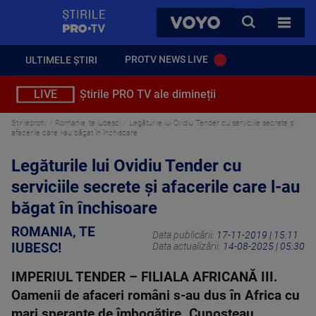
StirilePROTV
CAUTA
VOYO
TOATE 
PROTV NEWS LIVE
ULTIMELE ȘTIRI
LIVE
Știrile PRO TV ale dimineții
Stirileprotv
Romania, te iubesc!
Legăturile lui Ovidiu Tender cu serviciile secrete și
afacerile care l-au băgat în închisoare
Legăturile lui Ovidiu Tender cu
serviciile secrete și afacerile care l-au
băgat în închisoare
ROMANIA, TE
Data publicării:
17-11-2019 | 15:11
IUBESC!
Data actualizării:
14-08-2025 | 05:30
IMPERIUL TENDER – FILIALA AFRICANĂ III.
Oamenii de afaceri români s-au dus în Africa cu
mari speranțe de îmbogățire. Cunoșteau