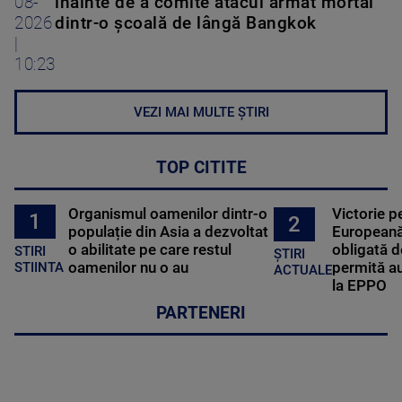
08-
înainte de a comite atacul armat mortal
2026
dintr-o școală de lângă Bangkok
|
10:23
VEZI MAI MULTE ȘTIRI
TOP CITITE
Organismul oamenilor dintr-o
Victorie p
1
2
populație din Asia a dezvoltat
Europeană
o abilitate pe care restul
obligată d
STIRI
ȘTIRI
oamenilor nu o au
permită au
STIINTA
ACTUALE
la EPPO
PARTENERI