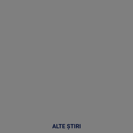
Stirile PRO
TV # 19.00 -
8 August
2026
MAI
MULTE
DETALII
30:33
ALTE ȘTIRI