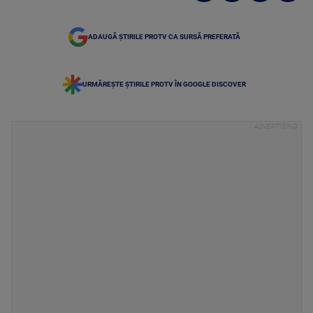
ADAUGĂ ȘTIRILE PROTV CA SURSĂ PREFERATĂ
URMĂREȘTE ȘTIRILE PROTV ÎN GOOGLE DISCOVER