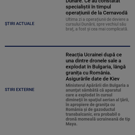
Dunăre. Ce au constatat
specialiștii în timpul
operațiunii de la Cernavodă
Ultima zi a operațiunii de deviere a
ȘTIRI ACTUALE
cursului Dunării, spre vechiul său
braț, a fost și cea mai complicată.
Reacția Ucrainei după ce
una dintre dronele sale a
explodat în Bulgaria, lângă
granița cu România.
Asigurările date de Kiev
Ministerul Apărării din Bulgaria a
STIRI EXTERNE
anunţat sâmbătă că aparatul
care a explodat în cursul
dimineţii în spaţiul aerian al ţării,
în apropiere de graniţa cu
România şi de gazoductul
transbalcanic, era probabil o
dronă momeală ucraineană de tip
Maya.