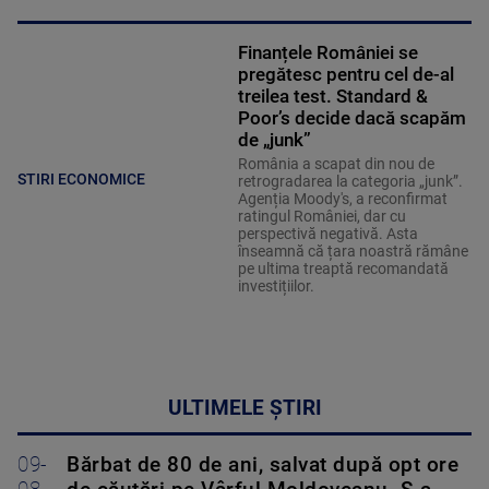
Finanțele României se
pregătesc pentru cel de-al
treilea test. Standard &
Poor’s decide dacă scapăm
de „junk”
România a scapat din nou de
STIRI ECONOMICE
retrogradarea la categoria „junk”.
Agenția Moody's, a reconfirmat
ratingul României, dar cu
perspectivă negativă. Asta
înseamnă că țara noastră rămâne
pe ultima treaptă recomandată
investițiilor.
ULTIMELE ȘTIRI
09-
Bărbat de 80 de ani, salvat după opt ore