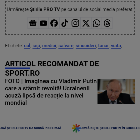
Urmărește
Știrile PRO TV
pe canalul de social media preferat:
Etichete:
cal
,
iași
,
medici
,
salvare
,
sinucideri
,
tanar
,
viata
,
ARTICOL RECOMANDAT DE
SPORT.RO
FOTO | Imaginea cu Vladimir Putin
care a stârnit revoltă! Ucrainenii
acuză lipsă de reacție la nivel
mondial
UGĂ ȘTIRILE PROTV CA SURSĂ PREFERATĂ
URMĂREȘTE ȘTIRILE PROTV ÎN GOOGLE 