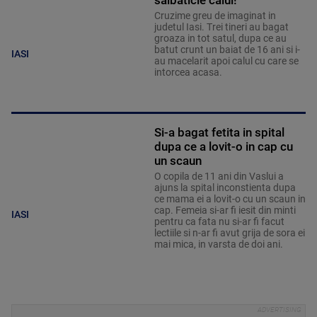
salbaticie calul!
Cruzime greu de imaginat in
judetul Iasi. Trei tineri au bagat
groaza in tot satul, dupa ce au
batut crunt un baiat de 16 ani si i-
IASI
au macelarit apoi calul cu care se
intorcea acasa.
Si-a bagat fetita in spital
dupa ce a lovit-o in cap cu
un scaun
O copila de 11 ani din Vaslui a
ajuns la spital inconstienta dupa
ce mama ei a lovit-o cu un scaun in
cap. Femeia si-ar fi iesit din minti
IASI
pentru ca fata nu si-ar fi facut
lectiile si n-ar fi avut grija de sora ei
mai mica, in varsta de doi ani.