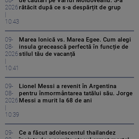
08-
de căutări pe Vârful Moldoveanu. S-a
2026
rătăcit după ce s-a despărțit de grup
|
10:43
09-
Marea Ionică vs. Marea Egee. Cum alegi
08-
insula grecească perfectă în funcție de
2026
stilul tău de vacanță
|
10:41
09-
Lionel Messi a revenit în Argentina
08-
pentru înmormântarea tatălui său. Jorge
2026
Messi a murit la 68 de ani
|
10:39
09-
Ce a făcut adolescentul thailandez