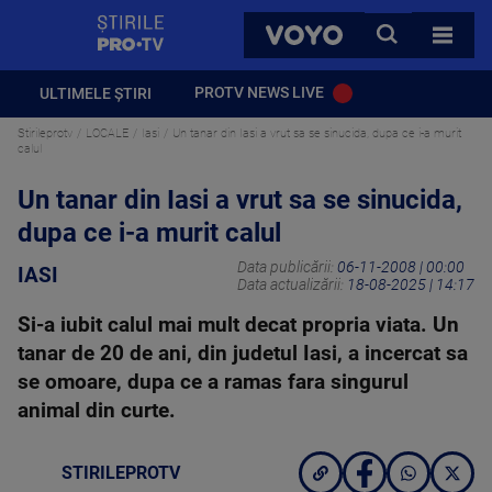
StirilePROTV
CAUTA
VOYO
TOATE 
PROTV NEWS LIVE
ULTIMELE ȘTIRI
Stirileprotv
LOCALE
Iasi
Un tanar din Iasi a vrut sa se sinucida, dupa ce i-a murit
calul
Un tanar din Iasi a vrut sa se sinucida,
dupa ce i-a murit calul
Data publicării:
06-11-2008 | 00:00
IASI
Data actualizării:
18-08-2025 | 14:17
Si-a iubit calul mai mult decat propria viata. Un
tanar de 20 de ani, din judetul Iasi, a incercat sa
se omoare, dupa ce a ramas fara singurul
animal din curte.
STIRILEPROTV