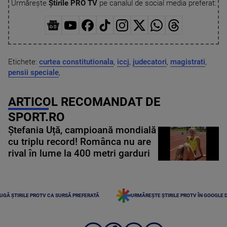
Urmărește
Știrile PRO TV
pe canalul de social media preferat:
Etichete:
curtea constitutionala
,
iccj
,
judecatori
,
magistrati
,
pensii speciale
,
ARTICOL RECOMANDAT DE
SPORT.RO
Ștefania Uță, campioană mondială
cu triplu record! Românca nu are
rival în lume la 400 metri garduri
UGĂ ȘTIRILE PROTV CA SURSĂ PREFERATĂ
URMĂREȘTE ȘTIRILE PROTV ÎN GOOGLE 