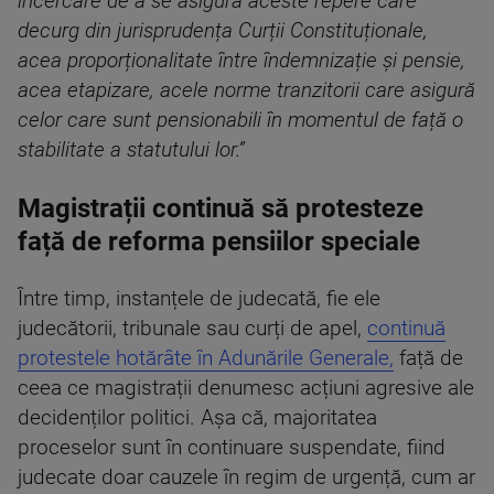
încercare de a se asigura aceste repere care
decurg din jurisprudența Curții Constituționale,
acea proporționalitate între îndemnizație și pensie,
acea etapizare, acele norme tranzitorii care asigură
celor care sunt pensionabili în momentul de față o
stabilitate a statutului lor.”
Magistrații continuă să protesteze
față de reforma pensiilor speciale
Între timp, instanțele de judecată, fie ele
judecătorii, tribunale sau curți de apel,
continuă
protestele hotărâte în Adunările Generale,
față de
ceea ce magistrații denumesc acțiuni agresive ale
decidenților politici. Așa că, majoritatea
proceselor sunt în continuare suspendate, fiind
judecate doar cauzele în regim de urgență, cum ar