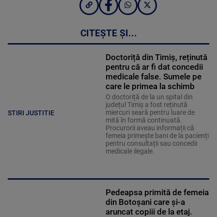
CITEȘTE ȘI...
Doctoriță din Timiș, reținută
pentru că ar fi dat concedii
medicale false. Sumele pe
care le primea la schimb
O doctoriță de la un spital din
județul Timiș a fost reținută
miercuri seară pentru luare de
STIRI JUSTITIE
mită în formă continuată.
Procurorii aveau informații că
femeia primește bani de la pacienți
pentru consultații sau concedii
medicale ilegale.
Pedeapsa primită de femeia
din Botoșani care și-a
aruncat copiii de la etaj.