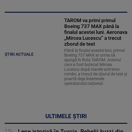
TAROM va primi primul
Boeing 737 MAX până la
finalul acestei luni. Aeronava
„Mircea Lucescu” a trecut
zborul de test
Până la finalul acestei luni, primul
ȘTIRI ACTUALE
Boeing 737 MAX ar urma să
ajungă în flota TAROM. Avionul
care a fost botezat Mircea
Lucescu după marele antrenor
român, a trecut de zborul de test și
poartă deja însemnele
operatorului național.
ULTIMELE ȘTIRI
10-
Lege istorică în Turcia. Rebelii kurzi din