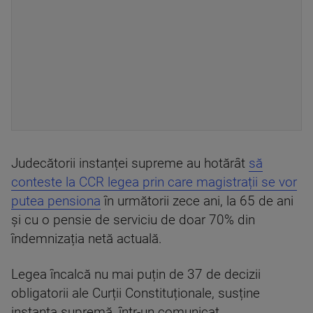
Judecătorii instanței supreme au hotărât
să
conteste la CCR legea prin care magistrații se vor
putea pensiona
în următorii zece ani, la 65 de ani
și cu o pensie de serviciu de doar 70% din
îndemnizația netă actuală.
Legea încalcă nu mai puțin de 37 de decizii
obligatorii ale Curții Constituționale, susține
instanța supremă, într-un comunicat.