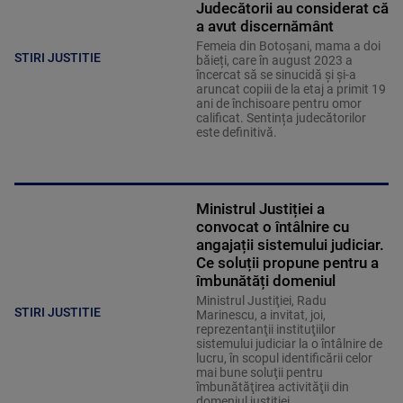
Judecătorii au considerat că
a avut discernământ
Femeia din Botoșani, mama a doi
STIRI JUSTITIE
băieți, care în august 2023 a
încercat să se sinucidă și și-a
aruncat copiii de la etaj a primit 19
ani de închisoare pentru omor
calificat. Sentința judecătorilor
este definitivă.
Ministrul Justiției a
convocat o întâlnire cu
angajații sistemului judiciar.
Ce soluții propune pentru a
îmbunătăți domeniul
Ministrul Justiţiei, Radu
STIRI JUSTITIE
Marinescu, a invitat, joi,
reprezentanţii instituţiilor
sistemului judiciar la o întâlnire de
lucru, în scopul identificării celor
mai bune soluţii pentru
îmbunătăţirea activităţii din
domeniul justiţiei.