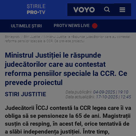
StirilePROTV
CAUTA
VOYO
TOATE 
PROTV NEWS LIVE
ULTIMELE ȘTIRI
Stirileprotv
Stiri Justitie
Ministrul Justiției le răspunde judecătorilor care au contestat
reforma pensiilor speciale la CCR. Ce prevede proiectul
Ministrul Justiției le răspunde
judecătorilor care au contestat
reforma pensiilor speciale la CCR. Ce
prevede proiectul
Data publicării:
04-09-2025 | 19:10
STIRI JUSTITIE
Data actualizării:
17-10-2025 | 12:45
Judecătorii ÎCCJ contestă la CCR legea care îi va
obliga să se pensioneze la 65 de ani. Magistrații
susțin că resping, în acest fel, orice tentativă de
a slăbi independența justiției. Între timp,