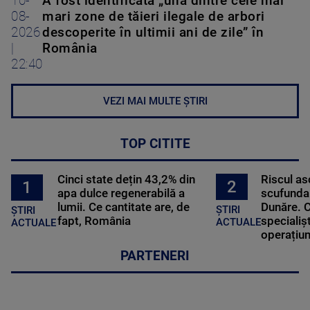
10-
A fost identificată „una dintre cele mai
08-
mari zone de tăieri ilegale de arbori
2026
descoperite în ultimii ani de zile” în
|
România
22:40
VEZI MAI MULTE ȘTIRI
TOP CITITE
Cinci state dețin 43,2% din
Riscul a
2
1
apa dulce regenerabilă a
scufundar
lumii. Ce cantitate are, de
Dunăre. C
ȘTIRI
ȘTIRI
fapt, România
specialișt
ACTUALE
ACTUALE
operațiun
PARTENERI