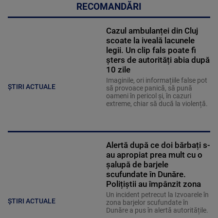
RECOMANDĂRI
Cazul ambulanței din Cluj
scoate la iveală lacunele
legii. Un clip fals poate fi
șters de autorități abia după
10 zile
Imaginile, ori informațiile false pot
ȘTIRI ACTUALE
să provoace panică, să pună
oameni în pericol și, în cazuri
extreme, chiar să ducă la violență.
Alertă după ce doi bărbați s-
au apropiat prea mult cu o
șalupă de barjele
scufundate în Dunăre.
Polițiștii au împânzit zona
Un incident petrecut la Izvoarele în
ȘTIRI ACTUALE
zona barjelor scufundate în
Dunăre a pus în alertă autoritățile.