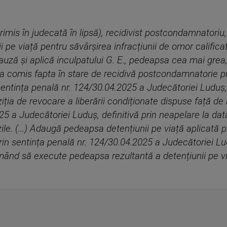
rimis în judecată în lipsă), recidivist postcondamnatoriu
 pe viață pentru săvârșirea infracțiunii de omor calificat
cauză și aplică inculpatului G. E., pedeapsa cea mai grea
 a comis fapta în stare de recidivă postcondamnatorie p
n sentința penală nr. 124/30.04.2025 a Judecătoriei Luduș,
ziția de revocare a liberării condiționate dispuse față de
5 a Judecătoriei Luduș, definitivă prin neapelare la data
e. (...) Adaugă pedeapsa detențiunii pe viață aplicată pr
prin sentința penală nr. 124/30.04.2025 a Judecătoriei Lud
mând să execute pedeapsa rezultantă a detențiunii pe via