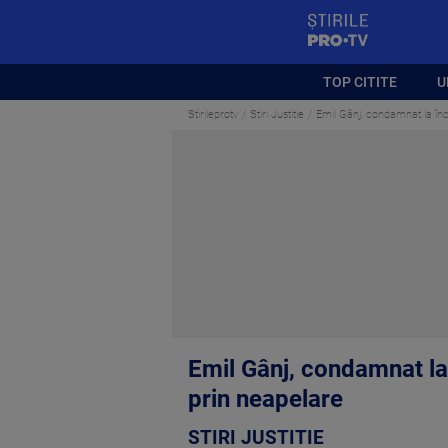
StirilePROTV
TOP CITITE
U
Stirileprotv
Stiri Justitie
Emil Gânj, condamnat la înc
Emil Gânj, condamnat la 
prin neapelare
STIRI JUSTITIE