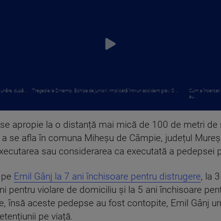
năre, după ...
Tragedie la Dinamo. Echipa de juniori, implicată într-un accident grav. O ...
Cum a încercat 
au ...
ă se apropie la o distanță mai mică de 100 de metri de 
a se afla în comuna Miheșu de Câmpie, județul Mureș, 
 executarea sau considerarea ca executată a pedepsei p
t pe
Emil Gânj la 7 ani închisoare pentru distrugere
, la 
ni pentru violare de domiciliu și la 5 ani închisoare pe
ție, însă aceste pedepse au fost contopite, Emil Gânj
tențiunii pe viață.