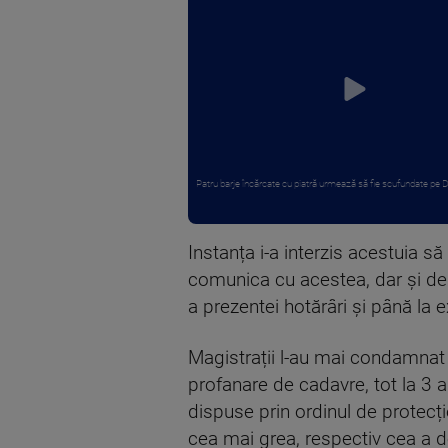
Patru barje încărcate cu piatră urmează să fie scufundate pe Du
Instanța i-a interzis acestuia s
comunica cu acestea, dar și de 
a prezentei hotărâri și până la
Magistrații l-au mai condamna
profanare de cadavre, tot la 3 a
dispuse prin ordinul de protec
cea mai grea, respectiv cea a de