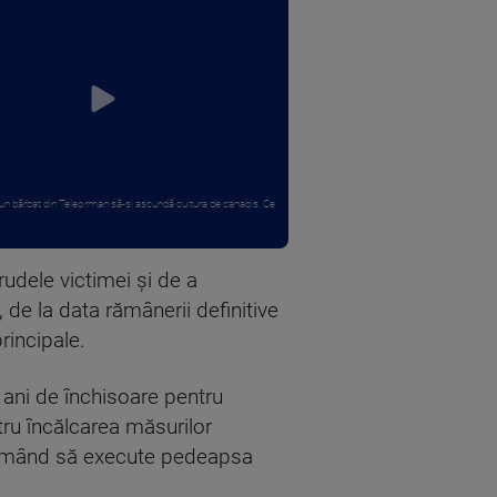
un bărbat din Teleorman să-și ascundă cultura de canabis. Ce
rudele victimei și de a
de la data rămânerii definitive
rincipale.
3 ani de închisoare pentru
ntru încălcarea măsurilor
 urmând să execute pedeapsa