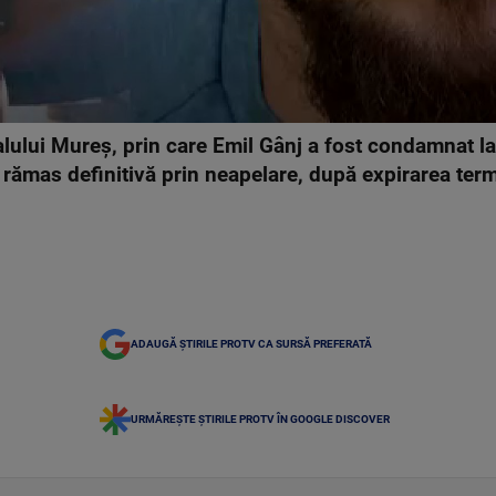
lului Mureș, prin care Emil Gânj a fost condamnat la
, a rămas definitivă prin neapelare, după expirarea ter
ADAUGĂ ȘTIRILE PROTV CA SURSĂ PREFERATĂ
URMĂREȘTE ȘTIRILE PROTV ÎN GOOGLE DISCOVER