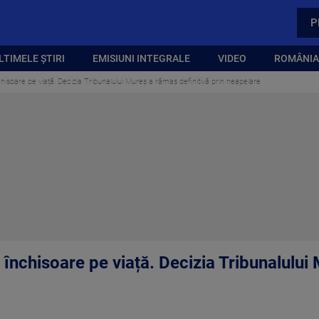
P
LTIMELE ȘTIRI
EMISIUNI INTEGRALE
VIDEO
ROMÂNIA,
hisoare pe viață. Decizia Tribunalului Mureș a rămas definitivă prin neapelare
închisoare pe viață. Decizia Tribunalului