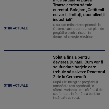
În ce situații va putea
Transelectrica să taie
curentul. Bolojan: „Cetățenii
nu vor fi limitați, doar clienții
industriali”
S-au luat măsuri excepționale la
ȘTIRI ACTUALE
Guvern, care a aprobat un plan de
pregătire pentru riscuri în
domeniul energiei electrice.
Soluția finală pentru
devierea Dunării. Cum vor fi
scufundate barjele care
trebuie să salveze Reactorul
2 de la Cernavodă
După zile întregi de pregătiri și
ȘTIRI ACTUALE
amânări a fost aprobată, în
sfârșit, varianta tehnică finală de
scufundare în Dunăre a barjelor
încărcate cu rocă.