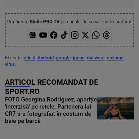
Urmărește
Știrile PRO TV
pe canalul de social media preferat:
Etichete:
adulti
,
Android
,
google
,
jocuri
,
malware
,
reclame
,
virus
,
ARTICOL RECOMANDAT DE
SPORT.RO
FOTO Georgina Rodriguez, apariție
'interzisă' pe rețele. Partenera lui
CR7 s-a fotografiat în costum de
baie pe barcă