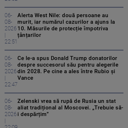
06-
Alerta West Nile: două persoane au
08-
murit, iar numărul cazurilor a ajuns la
2026
10. Măsurile de protecție împotriva
|
țânțarilor
22:51
06-
Ce le-a spus Donald Trump donatorilor
08-
despre succesorul său pentru alegerile
2026
din 2028. Pe cine a ales între Rubio și
|
Vance
22:47
06-
Zelenski vrea să rupă de Rusia un stat
08-
aliat tradițional al Moscovei. „Trebuie să-
2026
i despărțim”
|
22:09