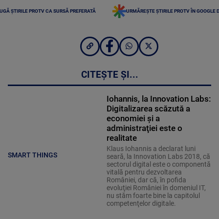
UGĂ ȘTIRILE PROTV CA SURSĂ PREFERATĂ
URMĂREȘTE ȘTIRILE PROTV ÎN GOOGLE 
CITEȘTE ȘI...
Iohannis, la Innovation Labs:
Digitalizarea scăzută a
economiei şi a
administraţiei este o
realitate
Klaus Iohannis a declarat luni
SMART THINGS
seară, la Innovation Labs 2018, că
sectorul digital este o componentă
vitală pentru dezvoltarea
României, dar că, în pofida
evoluţiei României în domeniul IT,
nu stăm foarte bine la capitolul
competenţelor digitale.