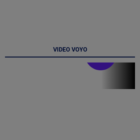
VIDEO VOYO
Stirile PRO TV
Stirile PRO
TV # 19.00 -
06 August