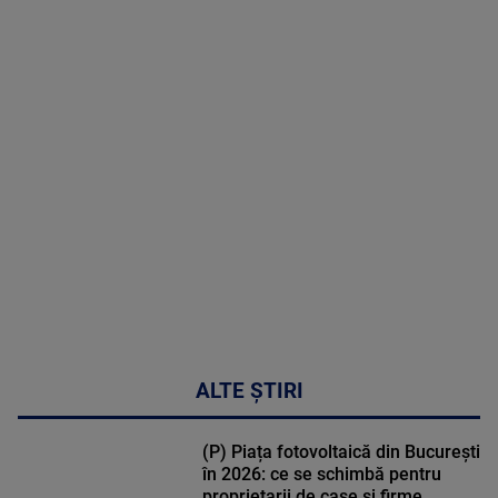
2026
MAI
MULTE
DETALII
47:43
ALTE ȘTIRI
(P) Piața fotovoltaică din București
în 2026: ce se schimbă pentru
proprietarii de case și firme