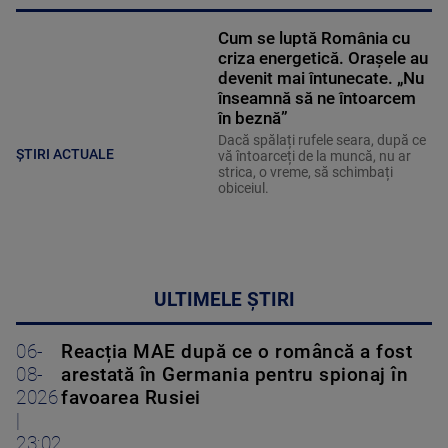
Cum se luptă România cu
criza energetică. Orașele au
devenit mai întunecate. „Nu
înseamnă să ne întoarcem
în beznă”
Dacă spălați rufele seara, după ce
ȘTIRI ACTUALE
vă întoarceți de la muncă, nu ar
strica, o vreme, să schimbați
obiceiul.
ULTIMELE ȘTIRI
06-
Reacția MAE după ce o româncă a fost
08-
arestată în Germania pentru spionaj în
2026
favoarea Rusiei
|
23:02