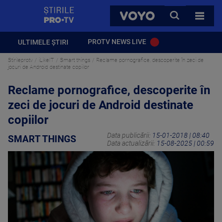
StirilePROTV
CAUTA
VOYO
TOATE 
PROTV NEWS LIVE
ULTIMELE ȘTIRI
Stirileprotv
iLikeIT
Smart things
Reclame pornografice, descoperite în zeci de
jocuri de Android destinate copiilor
Reclame pornografice, descoperite în
zeci de jocuri de Android destinate
copiilor
Data publicării:
15-01-2018 | 08:40
SMART THINGS
Data actualizării:
15-08-2025 | 00:59