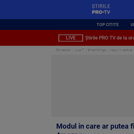
StirilePROTV
TOP CITITE
U
LIVE
Știrile PRO TV de la or
Stirileprotv
iLikeIT
Smart things
Modul in care ar p
Modul in care ar putea fi 