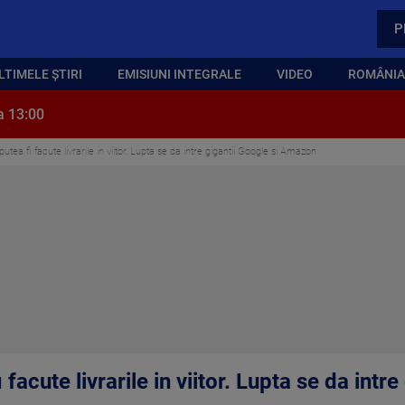
P
LTIMELE ȘTIRI
EMISIUNI INTEGRALE
VIDEO
ROMÂNIA,
a 13:00
utea fi facute livrarile in viitor. Lupta se da intre gigantii Google si Amazon
facute livrarile in viitor. Lupta se da intre