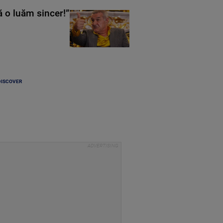
ă o luăm sincer!”
DISCOVER