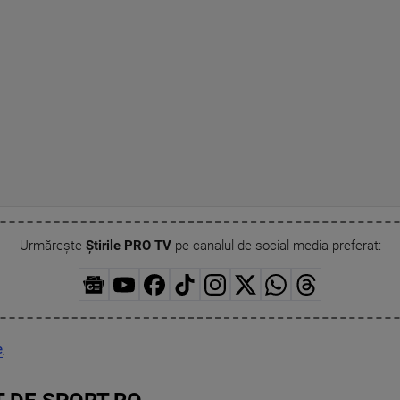
Urmărește
Știrile PRO TV
pe canalul de social media preferat:
e
,