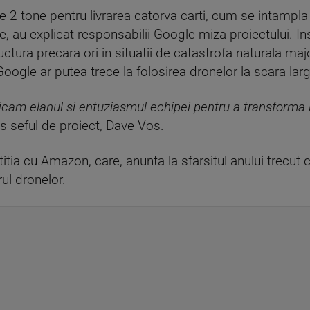
 2 tone pentru livrarea catorva carti, cum se intampla i
, au explicat responsabilii Google miza proiectului. In
structura precara ori in situatii de catastrofa naturala ma
Google ar putea trece la folosirea dronelor la scara la
cam elanul si entuziasmul echipei pentru a transforma in 
us seful de proiect, Dave Vos.
tia cu Amazon, care, anunta la sfarsitul anului trecut 
rul dronelor.