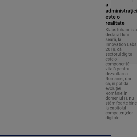
a
administraţie
este o
realitate
Klaus Iohannis a
declarat luni
seară, la
Innovation Labs
2018, că
sectorul digital
este o
componentă
vitală pentru
dezvoltarea
României, dar
că, în pofida
evoluţiei
României în
domeniul IT, nu
stăm foarte bine
la capitolul
competenţelor
digitale.