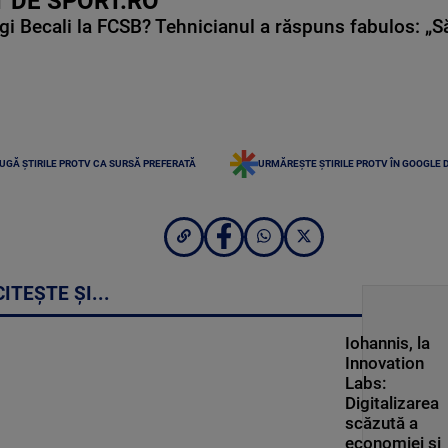
 DE SPORT.RO
gi Becali la FCSB? Tehnicianul a răspuns fabulos: „S
UGĂ ȘTIRILE PROTV CA SURSĂ PREFERATĂ
URMĂREȘTE ȘTIRILE PROTV ÎN GOOGLE 
CITEȘTE ȘI...
Iohannis, la
Innovation
Labs:
Digitalizarea
scăzută a
economiei şi