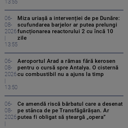
13:55
06-
Miza uriașă a intervenției de pe Dunăre:
08-
scufundarea barjelor ar putea prelungi
2026
funcționarea reactorului 2 cu încă 10
|
zile
13:55
06-
Aeroportul Arad a rămas fără kerosen
08-
pentru o cursă spre Antalya. O cisternă
2026
cu combustibil nu a ajuns la timp
|
13:50
06-
Ce amendă riscă bărbatul care a desenat
08-
pe stânca de pe Transfăgărășan. Ar
2026
putea fi obligat să șteargă „opera”
|