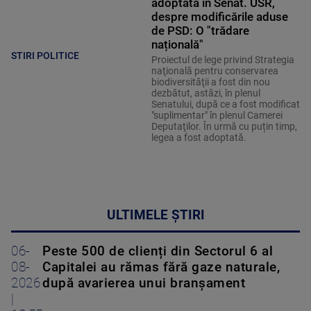
adoptată în Senat. USR,
despre modificările aduse
de PSD: O "trădare
națională"
STIRI POLITICE
Proiectul de lege privind Strategia
naţională pentru conservarea
biodiversităţii a fost din nou
dezbătut, astăzi, în plenul
Senatului, după ce a fost modificat
"suplimentar" în plenul Camerei
Deputaţilor. În urmă cu puțin timp,
legea a fost adoptată.
ULTIMELE ȘTIRI
06-
Peste 500 de clienți din Sectorul 6 al
08-
Capitalei au rămas fără gaze naturale,
2026
după avarierea unui branșament
|