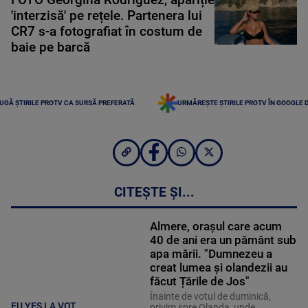
'interzisă' pe rețele. Partenera lui
CR7 s-a fotografiat în costum de
baie pe barcă
UGĂ ȘTIRILE PROTV CA SURSĂ PREFERATĂ
URMĂREȘTE ȘTIRILE PROTV ÎN GOOGLE 
CITEȘTE ȘI...
Almere, orașul care acum
40 de ani era un pământ sub
apa mării. "Dumnezeu a
creat lumea și olandezii au
făcut Țările de Jos"
Înainte de votul de duminică,
EU YES LA VOT
privim spre Olanda, unde