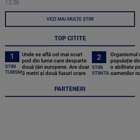
13:36
VEZI MAI MULTE ȘTIRI
TOP CITITE
Unde se află cel mai scurt
Organismul 
1
2
pod din lume care desparte
populație di
STIRI
două țări europene. Are doar
o abilitate p
STIRI
TURISM
3 metri și două fusuri orare
oamenilor nu
STIINTA
PARTENERI