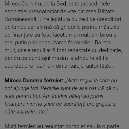
Mircea Dumitru, de la Bod, este președintele
asociației crescătorilor de vite din rasa Bălțata
Românească. Ține legătura cu zeci de crescători
de la noi, dar afirmă că ghidurile pentru măsurile
de finanțare au fost făcute mai mult din birou și
mai puțin prin consultarea fermierilor. Ba mai
mult, unele reguli ar fi fost redactate cu dedicație,
pentru ca punctajul maxim la atribuire să fie
acordat unor oameni din anturajul autorităților.
Mircea Dumitru fermier:
„Niște reguli la care nu
pot ajunge toți. Regulile sunt de așa natură că nu
sunt pentru toți. Am întâlnit băieți au primit
finanțare nici nu știau ce suprafață are grajdul și
câte animale intră”.
Mulți fermieri au renunțat complet sau la o parte