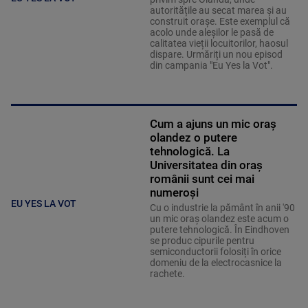
autoritățile au secat marea și au
construit orașe. Este exemplul că
acolo unde aleșilor le pasă de
calitatea vieții locuitorilor, haosul
dispare. Urmăriți un nou episod
din campania "Eu Yes la Vot".
Cum a ajuns un mic oraș
olandez o putere
tehnologică. La
Universitatea din oraș
românii sunt cei mai
numeroși
EU YES LA VOT
Cu o industrie la pământ în anii '90
un mic oraș olandez este acum o
putere tehnologică. În Eindhoven
se produc cipurile pentru
semiconductorii folosiți în orice
domeniu de la electrocasnice la
rachete.