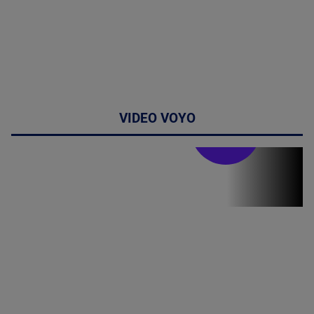
VIDEO VOYO
Doctor de
bine
Doctor de
Grijă | Ediția