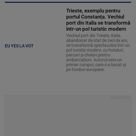
Trieste, exemplu pentru
portul Constanța. Vechiul
port din Italia se transformă
într-un pol turistic modern
Vechiul port din Trieste, Italia,
abandonat de stat de zeci de ani,
se transformă spectaculos într-un
EU YES LA VOT
pol turistic modern, cu hoteluri,
parcuri și cheiuri pentru
ambarcațiuni. Autorul este un
primar curajos, care s-a bazat și
pe fonduri europene.