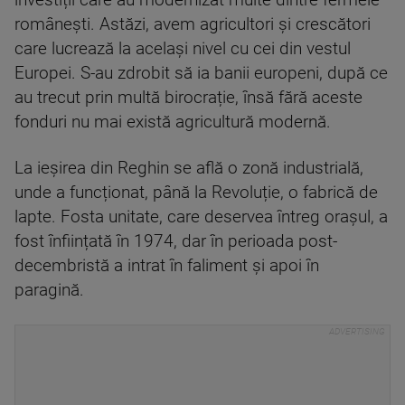
investiții care au modernizat multe dintre fermele
românești. Astăzi, avem agricultori și crescători
care lucrează la același nivel cu cei din vestul
Europei. S-au zdrobit să ia banii europeni, după ce
au trecut prin multă birocrație, însă fără aceste
fonduri nu mai există agricultură modernă.
La ieșirea din Reghin se află o zonă industrială,
unde a funcționat, până la Revoluție, o fabrică de
lapte. Fosta unitate, care deservea întreg orașul, a
fost înființată în 1974, dar în perioada post-
decembristă a intrat în faliment și apoi în
paragină.