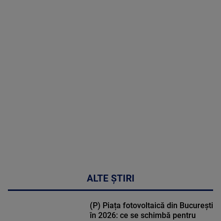
16 |
Telemedicina
in
cardiologie
MAI
MULTE
DETALII
34:04
ALTE ȘTIRI
(P) Piața fotovoltaică din București
în 2026: ce se schimbă pentru