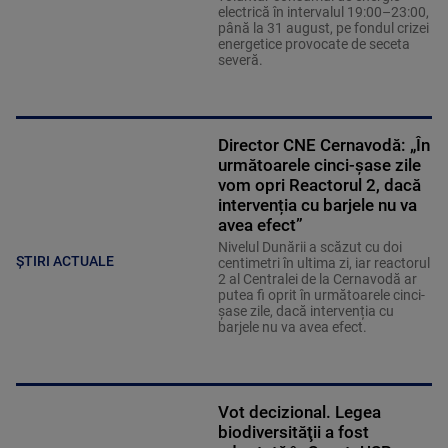
electrică în intervalul 19:00–23:00,
până la 31 august, pe fondul crizei
energetice provocate de seceta
severă.
Director CNE Cernavodă: „În
următoarele cinci-șase zile
vom opri Reactorul 2, dacă
intervenția cu barjele nu va
avea efect”
Nivelul Dunării a scăzut cu doi
ȘTIRI ACTUALE
centimetri în ultima zi, iar reactorul
2 al Centralei de la Cernavodă ar
putea fi oprit în următoarele cinci-
șase zile, dacă intervenția cu
barjele nu va avea efect.
Vot decizional. Legea
biodiversităţii a fost