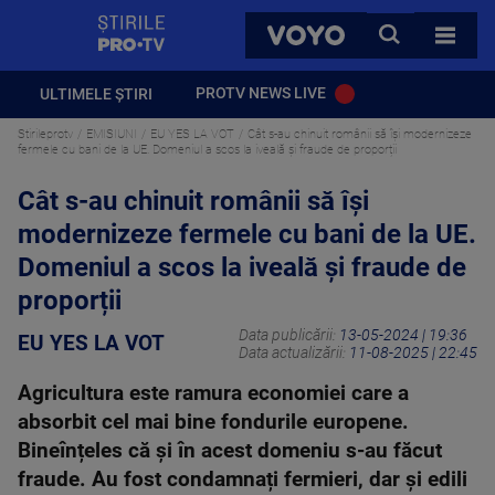
StirilePROTV
CAUTA
VOYO
TOATE 
PROTV NEWS LIVE
ULTIMELE ȘTIRI
Stirileprotv
EMISIUNI
EU YES LA VOT
Cât s-au chinuit românii să își modernizeze
fermele cu bani de la UE. Domeniul a scos la iveală și fraude de proporții
Cât s-au chinuit românii să își
modernizeze fermele cu bani de la UE.
Domeniul a scos la iveală și fraude de
proporții
Data publicării:
13-05-2024 | 19:36
EU YES LA VOT
Data actualizării:
11-08-2025 | 22:45
Agricultura este ramura economiei care a
absorbit cel mai bine fondurile europene.
Bineînțeles că și în acest domeniu s-au făcut
fraude. Au fost condamnați fermieri, dar și edili