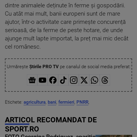
dintre animalele deținute în ferme și gospodării.
Cu atât mai mult, banii europeni sunt de mare
ajutor, într-o activitate care primește concurență
serioasă, de la ferme de peste hotare, de unde
ajunge mult lapte importat, la preț mai mic decât
cel românesc.
Urmărește
Știrile PRO TV
pe canalul de social media preferat:
Etichete:
agricultura
,
bani
,
fermieri
,
PNRR
,
ARTICOL RECOMANDAT DE
SPORT.RO
FOTO Georgina Rodriguez, apariție