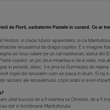
cii de Florii, sarbatorim Pastele in curand. Ce ar tre
at Hristos, in ciuda tuturor aparentelor, si ca Mantuitor
trabate Ierusalimul de dragul copiilor. E o imagine fo
teapta pe Iisus calare pe un cal nazdravan, asinul din Ev
n Paste copiilor, un joc de-a moartea si de-a viata, mai a
par in povesti, deloc. Ii e jena lui Dumnezeu de nejena
rivit copiii din Ierusalim cum se joaca in drum. Ei nu s
de racoare ale Ierusalimului, copiii arabi si evrei impar
a?
am uitat bucuria de a fi inaintea lui Christos, de a fi 
i-au dat si bomboane Mantuitorului.