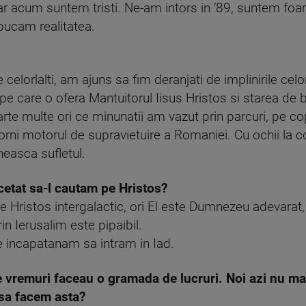
ar acum suntem tristi. Ne-am intors in ’89, suntem foart
pucam realitatea.
 celorlalti, am ajuns sa fim deranjati de implinirile celor
e pe care o ofera Mantuitorul Iisus Hristos si starea de
e multe ori ce minunatii am vazut prin parcuri, pe copi
rni motorul de supravietuire a Romaniei. Cu ochii la cop
neasca sufletul.
cetat sa-l cautam pe Hristos?
pe Hristos intergalactic, ori El este Dumnezeu adevarat,
in Ierusalim este pipaibil.
e incapatanam sa intram in Iad.
vremuri faceau o gramada de lucruri. Noi azi nu ma
sa facem asta?