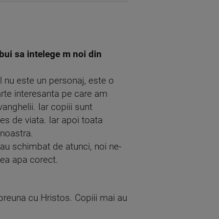
bui sa intelege m noi din
ul nu este un personaj, este o
arte interesanta pe care am
anghelii. Iar copiii sunt
les de viata. Iar apoi toata
 noastra.
-au schimbat de atunci, noi ne-
tea apa corect.
impreuna cu Hristos. Copiii mai au