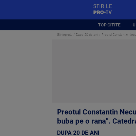
StirilePROTV
TOP CITITE
U
Stirileprotv
Dupa 20 de ani
Preotul Constantin Necu
Preotul Constantin Necu
buba pe o rana". Catedra
DUPA 20 DE ANI