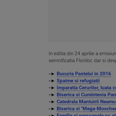
In editia din 24 aprilie a emisi
semnificatia Floriilor, dar si d
-►
Bucuria Pastelui in 2016
-►
Spaime si refugiatii
-►
Imparatia Cerurilor, luata 
-►
Biserica si Cumintenia Pa
-►
Catedrala Mantuirii Neamu
-►
Biserica si "Mega-Mosche
-►
Familia si persoanele cu al