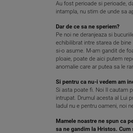
Au fost perioade si perioade, d
intampla, nu stim de unde sa a
Dar de ce sa ne speriem?
Pe noi ne deranjeaza si bucuriile
echibilibrat intre starea de bin
si-o asume. M-am gandit de foart
ploaie, poate de aici putem repo
anomalie care ar putea sa le ra
Si pentru ca nu-i vedem am in
Si asta poate fi. Noi Il cautam 
intrupat. Drumul acesta al Lui pr
Iadul nu e pentru oameni, noi n
Mamele noastre ne spun ca pe 
sa ne gandim la Hristos. Cum 