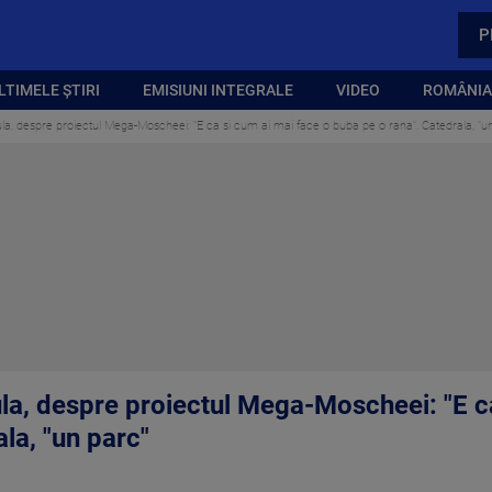
P
LTIMELE ȘTIRI
EMISIUNI INTEGRALE
VIDEO
ROMÂNIA,
la, despre proiectul Mega-Moscheei: "E ca si cum ai mai face o buba pe o rana". Catedrala, "u
la, despre proiectul Mega-Moscheei: "E ca
la, "un parc"