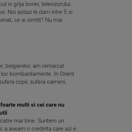
l in grija bonei, televizorului.
. Noi astazi le dam intre 5 si
senat, ce ai simtit? Nu mai
or, belgienilor, am remarcat
au loc bombardamente. In Orient
sufera copii, sufera oameni,
foarte multi si cei care nu
utii
j catre mai bine. Suntem un
c a aveam o credinta care azi e