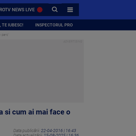
CAUTA
ROTV NEWS LIVE
TOATE CATEGORIILE
 TE IUBESC!
INSPECTORUL PRO
n parc"
 si cum ai mai face o
Data publicării:
22-04-2016 | 16:43
Data actualizării:
15-08-2025 | 16:36