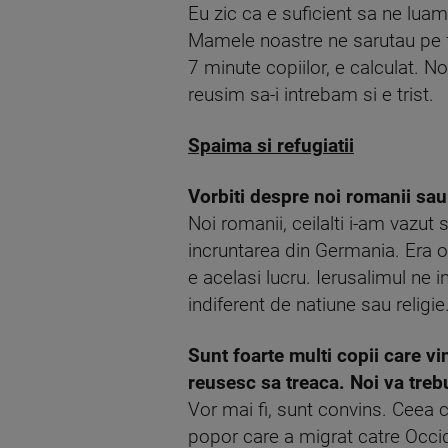
Eu zic ca e suficient sa ne luam 
Mamele noastre ne sarutau pe fr
7 minute copiilor, e calculat. N
reusim sa-i intrebam si e trist.
Spaima si refugiatii
Vorbiti despre noi romanii sau
Noi romanii, ceilalti i-am vazut 
incruntarea din Germania. Era o
e acelasi lucru. Ierusalimul ne
indiferent de natiune sau religie
Sunt foarte multi copii care vi
reusesc sa treaca. Noi va trebu
Vor mai fi, sunt convins. Ceea 
popor care a migrat catre Occid