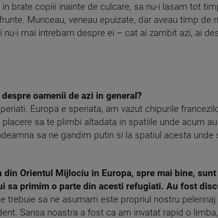
in brate copiii inainte de culcare, sa nu-i lasam tot timpu
unte. Munceau, veneau epuizate, dar aveau timp de noi
oi nu-i mai intrebam despre ei – cat ai zambit azi, ai de
 despre oamenii de azi in general?
speriati. Europa e speriata, am vazut chipurile francezil
 placere sa te plimbi altadata in spatiile unde acum 
 indeamna sa ne gandim putin si la spatiul acesta unde 
.
n din Orientul Mijlociu in Europa, spre mai bine, sunt 
i sa primim o parte din acesti refugiati. Au fost disc
ce trebuie sa ne asumam este propriul nostru pelerina
ent. Sansa noastra a fost ca am invatat rapid o limba,