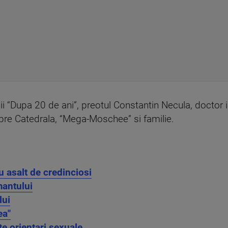
unii “Dupa 20 de ani”, preotul Constantin Necula, doctor
espre Catedrala, “Mega-Moschee” si familie.
cu asalt de credinciosi
mantului
lui
ea"
te orientari sexuale