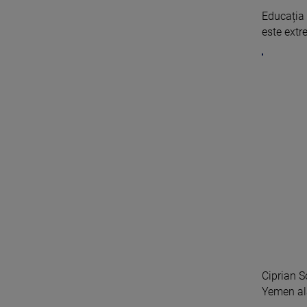
Educația 
este extre
Ciprian S
Yemen ală