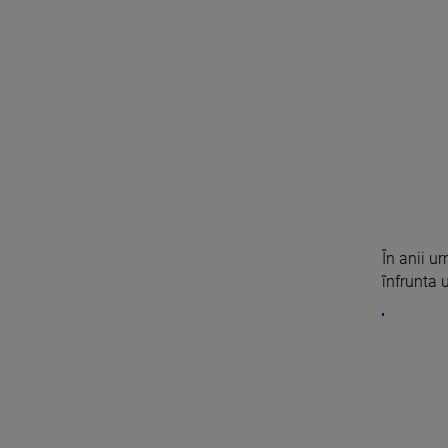
În anii ur
înfrunta u