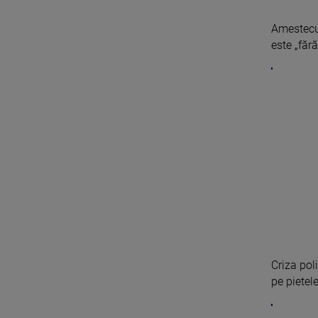
Amestecul
este „fără 
Criza pol
pe pietele