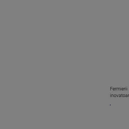
Fermierii
inovatoare