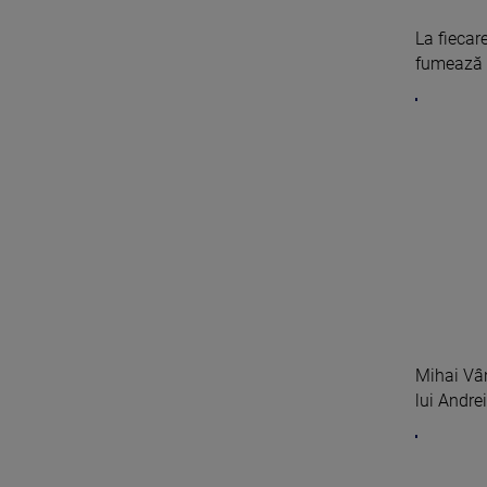
La fiecar
fumează u
Mihai Vân
lui Andrei