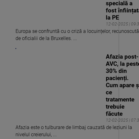
specială a
fost înființa
la PE
12-02-2025 | 09:
Europa se confruntă cu o criză a locuințelor, recunoscută
de oficialii de la Bruxelles. ...
Afazia post-
AVC, la pest
30% din
pacienți.
Cum apare ș
ce
tratamente
trebuie
făcute
12-02-2025 | 07:
Afazia este o tulburare de limbaj cauzată de leziuni la
nivelul creierului, ...