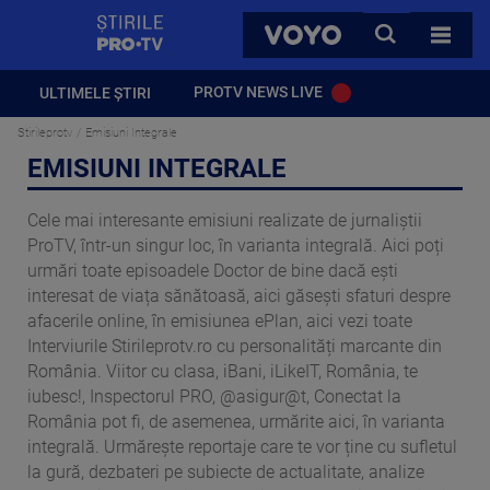
StirilePROTV
CAUTA
VOYO
TOATE 
PROTV NEWS LIVE
ULTIMELE ȘTIRI
Stirileprotv
Emisiuni Integrale
EMISIUNI INTEGRALE
Cele mai interesante emisiuni realizate de jurnaliștii
ProTV, într-un singur loc, în varianta integrală. Aici poți
urmări toate episoadele Doctor de bine dacă ești
interesat de viața sănătoasă, aici găsești sfaturi despre
afacerile online, în emisiunea ePlan, aici vezi toate
Interviurile Stirileprotv.ro cu personalități marcante din
România. Viitor cu clasa, iBani, iLikeIT, România, te
iubesc!, Inspectorul PRO, @asigur@t, Conectat la
România pot fi, de asemenea, urmărite aici, în varianta
integrală. Urmărește reportaje care te vor ține cu sufletul
la gură, dezbateri pe subiecte de actualitate, analize