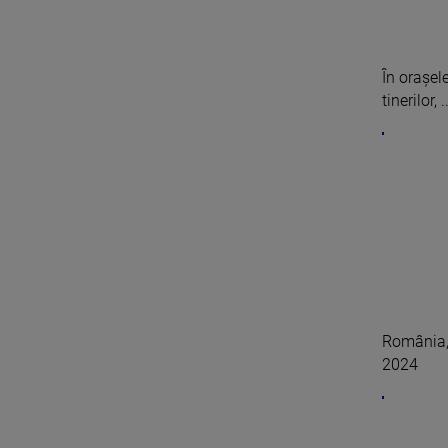
În orașel
tinerilor, ..
România, 
2024