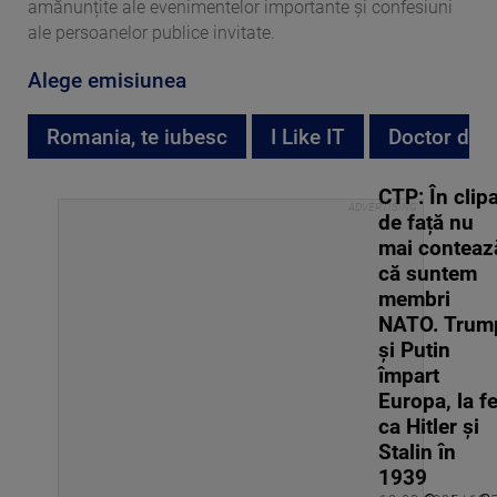
amănunțite ale evenimentelor importante și confesiuni
ale persoanelor publice invitate.
Alege emisiunea
Romania, te iubesc
I Like IT
Doctor de 
CTP: În clip
de față nu
mai conteaz
că suntem
membri
NATO. Trum
și Putin
împart
Europa, la fe
ca Hitler și
Stalin în
1939