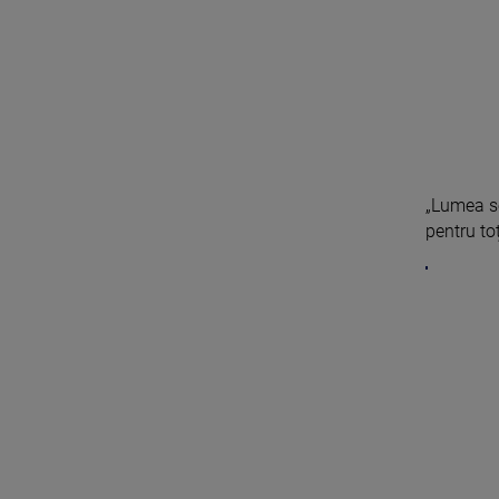
„Lumea s
pentru toți