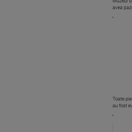
Muzeul di
avea pazni
Toate pie
au fost ev