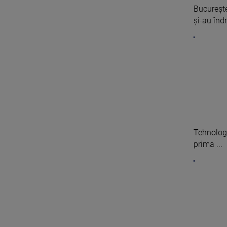
Bucurește
și-au îndr
Tehnologi
prima ...