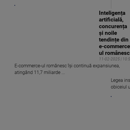
Inteligența
artificială,
concurența
și noile
tendințe din
e-commerce
ul românesc
11-02-2025 | 10:
E-commerce-ul românesc își continuă expansiunea,
atingând 11,7 miliarde ...
Legea ins
obiceiul u