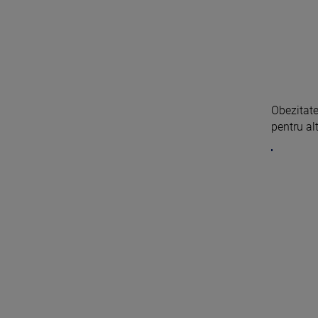
Obezitate
pentru alt