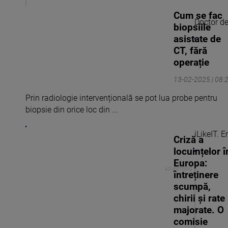
Cum se fac
Doctor de
biopsiile
asistate de
CT, fără
operație
13-02-2025 | 08:
Prin radiologie intervențională se pot lua probe pentru
biopsie din orice loc din ...
iLikeIT. 
Criză a
locuințelor î
Europa:
întreținere
scumpă,
chirii și rate
majorate. O
comisie