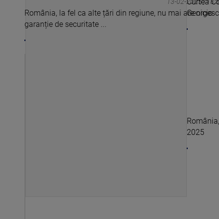
Curtea Co
13-02-2025 | 18:
România, la fel ca alte țări din regiune, nu mai are nicio
Georgescu
garanție de securitate ...
România, 
2025