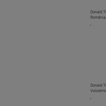
Donald Tr
România, d
Donald Tr
Volodimir 