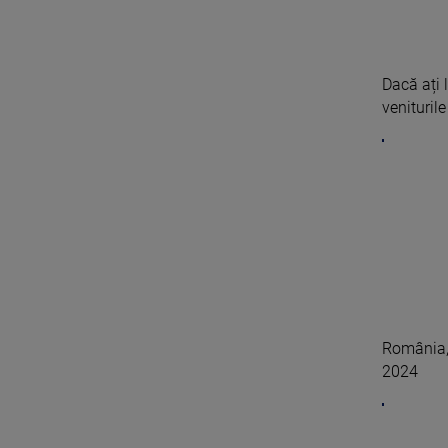
Dacă ați 
veniturile
România, 
2024