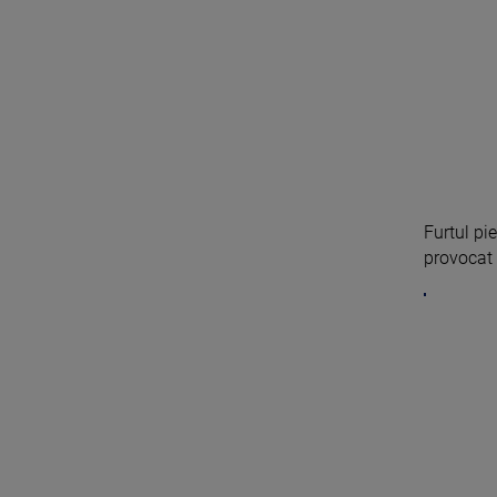
Furtul pi
provocat i