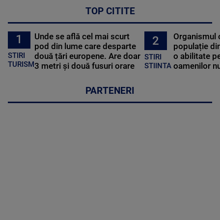
TOP CITITE
Unde se află cel mai scurt
Organismul 
1
2
pod din lume care desparte
populație di
STIRI
două țări europene. Are doar
o abilitate p
STIRI
TURISM
3 metri și două fusuri orare
oamenilor nu
STIINTA
PARTENERI