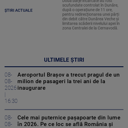
Două barje încărcate au fost
scufundate controlat în Dunăre,
după o operațiune de 11 ore,
ȘTIRI ACTUALE
pentru redirecționarea unei părți
din debit către Dunărea Veche și
limitarea scăderii nivelului apei în
zona Centralei de la Cernavodă.
ULTIMELE ȘTIRI
08-
Aeroportul Brașov a trecut pragul de un
08-
milion de pasageri la trei ani de la
2026
inaugurare
|
16:30
08-
Cele mai puternice pașapoarte din lume
08-
în 2026. Pe ce loc se află România și