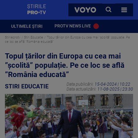
StirilePROTV
CAUTA
VOYO
TOATE 
PROTV NEWS LIVE
ULTIMELE ȘTIRI
Stirileprotv
Stiri Educatie
Topul țărilor din Europa cu cea mai ”școlită” populație. Pe
ce loc se află ”România educată”
Topul țărilor din Europa cu cea mai
”școlită” populație. Pe ce loc se află
”România educată”
Data publicării:
15-04-2024 | 10:22
STIRI EDUCATIE
Data actualizării:
11-08-2025 | 23:30