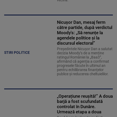
vecină.
Nicușor Dan, mesaj ferm
către partide, după verdictul
Moody's: „Să renunțe la
agendele politice şi la
discursul electoral”
Președintele Nicușor Dan a salutat
STIRI POLITICE
decizia Moody’s de a menține
ratingul României la „Baa3”,
afirmând că agenția a confirmat
progresele făcute în ultimul an
pentru echilibrarea finanțelor
publice și reducerea cheltuielilor.
„Operațiune reușită!” A doua
barjă a fost scufundată
controlat în Dunăre.
Urmează etapa a doua