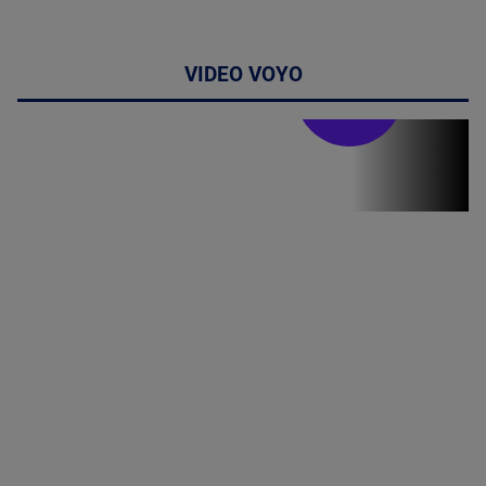
VIDEO VOYO
Stirile PRO TV
Stirile PRO
TV # 07.00 -
08 August
2026
MAI