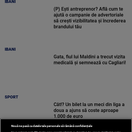
IBANI
(P) Ești antreprenor? Află cum te
ajută o campanie de advertoriale
să crești vizibilitatea și încrederea
brandului tău
IBANI
Gata, fiul lui Maldini a trecut vizita
medicală și semnează cu Cagliari!
SPORT
Cât!? Un bilet la un meci din liga a
doua a ajuns să coste aproape
1.000 de euro
Nouă ne pasă ca datele tale personale să rămână confidențiale