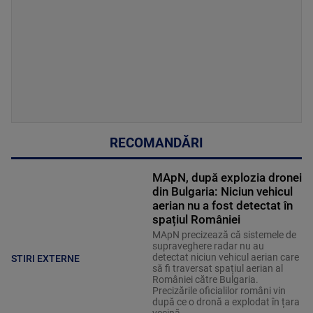
RECOMANDĂRI
MApN, după explozia dronei
din Bulgaria: Niciun vehicul
aerian nu a fost detectat în
spațiul României
MApN precizează că sistemele de
supraveghere radar nu au
detectat niciun vehicul aerian care
STIRI EXTERNE
să fi traversat spațiul aerian al
României către Bulgaria.
Precizările oficialilor români vin
după ce o dronă a explodat în țara