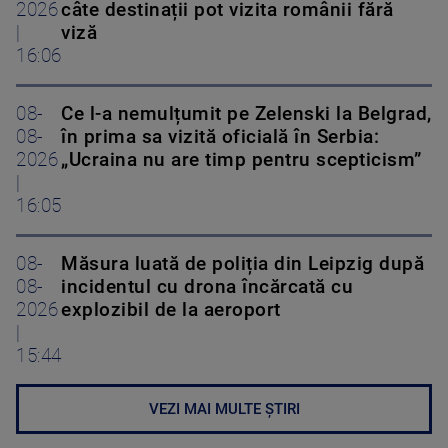
2026
câte destinații pot vizita românii fără
|
viză
16:06
08-
Ce l-a nemulțumit pe Zelenski la Belgrad,
08-
în prima sa vizită oficială în Serbia:
2026
„Ucraina nu are timp pentru scepticism”
|
16:05
08-
Măsura luată de poliția din Leipzig după
08-
incidentul cu drona încărcată cu
2026
explozibil de la aeroport
|
15:44
VEZI MAI MULTE ȘTIRI