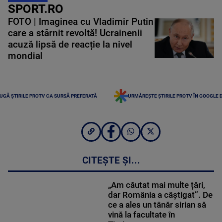
SPORT.RO
FOTO | Imaginea cu Vladimir Putin
care a stârnit revoltă! Ucrainenii
acuză lipsă de reacție la nivel
mondial
UGĂ ȘTIRILE PROTV CA SURSĂ PREFERATĂ
URMĂREȘTE ȘTIRILE PROTV ÎN GOOGLE 
CITEȘTE ȘI...
„Am căutat mai multe țări,
dar România a câștigat”. De
ce a ales un tânăr sirian să
vină la facultate în