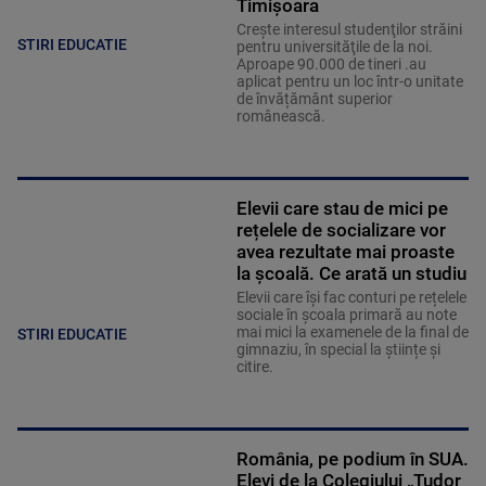
Timișoara
Creşte interesul studenţilor străini
STIRI EDUCATIE
pentru universităţile de la noi.
Aproape 90.000 de tineri .au
aplicat pentru un loc într-o unitate
de învățământ superior
românească.
Elevii care stau de mici pe
rețelele de socializare vor
avea rezultate mai proaste
la școală. Ce arată un studiu
Elevii care îşi fac conturi pe rețelele
sociale în școala primară au note
mai mici la examenele de la final de
STIRI EDUCATIE
gimnaziu, în special la științe și
citire.
România, pe podium în SUA.
Elevi de la Colegiului „Tudor