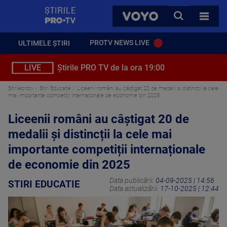
StirilePROTV
CAUTA
VOYO
TOATE 
PROTV NEWS LIVE
ULTIMELE ȘTIRI
LIVE
Știrile PRO TV de la ora 19:00
Stirileprotv
Stiri Educatie
Liceenii români au câștigat 20 de medalii și distincții la cele
mai importante competiții internaționale de economie din 2025
Liceenii români au câștigat 20 de
medalii și distincții la cele mai
importante competiții internaționale
de economie din 2025
Data publicării:
04-09-2025 | 14:56
STIRI EDUCATIE
Data actualizării:
17-10-2025 | 12:44