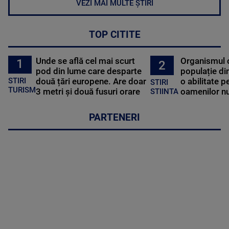
VEZI MAI MULTE ȘTIRI
TOP CITITE
Unde se află cel mai scurt
Organismul 
1
2
pod din lume care desparte
populație di
STIRI
două țări europene. Are doar
o abilitate p
STIRI
TURISM
3 metri și două fusuri orare
oamenilor nu
STIINTA
PARTENERI