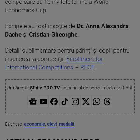
echipe care să fie invitate la finala World
Economics Cup.
Echipele au fost însoțite de
Dr. Anna Alexandra
Dache
și
Cristian Gheorghe
.
Detalii suplimentare pentru părinți și copii pentru
înscrierea la competiții:
Enrollment for
International Competitions – RECE
.
Urmărește
Știrile PRO TV
pe canalul de social media preferat:
Etichete:
economie
,
elevi
,
medalii
,