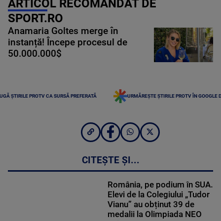
ARTICOL RECOMANDAT DE
SPORT.RO
Anamaria Goltes merge în
instanță! Începe procesul de
50.000.000$
UGĂ ȘTIRILE PROTV CA SURSĂ PREFERATĂ
URMĂREȘTE ȘTIRILE PROTV ÎN GOOGLE 
CITEȘTE ȘI...
România, pe podium în SUA.
Elevi de la Colegiului „Tudor
Vianu” au obținut 39 de
medalii la Olimpiada NEO