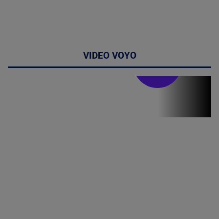
VIDEO VOYO
Stirile PRO TV
Stirile PRO
TV # 17.00 -
07 August
2026