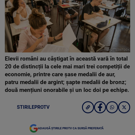
SHUTTERSTOCK
Elevii români au câștigat în această vară în total
20 de distincții la cele mai mari trei competiții de
economie, printre care șase medalii de aur,
patru medalii de argint; șapte medalii de bronz;
două mențiuni onorabile și un loc doi pe echipe.
STIRILEPROTV
ADAUGĂ ȘTIRILE PROTV CA SURSĂ PREFERATĂ