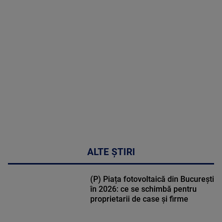
MAI
MULTE
DETALII
50:51
ALTE ȘTIRI
(P) Piața fotovoltaică din București
în 2026: ce se schimbă pentru
proprietarii de case și firme