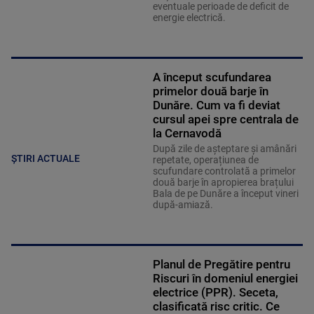
eventuale perioade de deficit de
energie electrică.
A început scufundarea
primelor două barje în
Dunăre. Cum va fi deviat
cursul apei spre centrala de
la Cernavodă
După zile de așteptare și amânări
ȘTIRI ACTUALE
repetate, operațiunea de
scufundare controlată a primelor
două barje în apropierea brațului
Bala de pe Dunăre a început vineri
după-amiază.
Planul de Pregătire pentru
Riscuri în domeniul energiei
electrice (PPR). Seceta,
clasificată risc critic. Ce