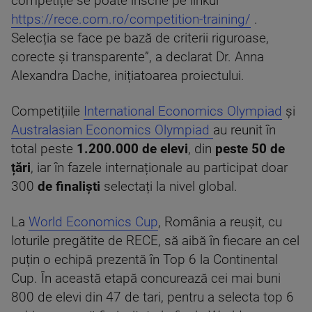
competiție se poate înscrie pe linkul
https://rece.com.ro/competition-training/
.
Selecția se face pe bază de criterii riguroase,
corecte și transparente”, a declarat Dr. Anna
Alexandra Dache, inițiatoarea proiectului.
Competițiile
International Economics Olympiad
și
Australasian Economics Olympiad
au reunit în
total peste
1.200.000 de elevi
, din
peste 50 de
țări
, iar în fazele internaționale au participat doar
300
de finaliști
selectați la nivel global.
La
World Economics Cup
, România a reușit, cu
loturile pregătite de RECE, să aibă în fiecare an cel
puțin o echipă prezentă în Top 6 la Continental
Cup. În această etapă concurează cei mai buni
800 de elevi din 47 de tari, pentru a selecta top 6