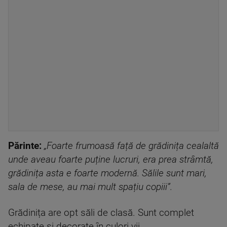
Părinte:
„Foarte frumoasă față de grădinița cealaltă
unde aveau foarte puține lucruri, era prea strâmtă,
grădinița asta e foarte modernă. Sălile sunt mari,
sala de mese, au mai mult spațiu copiii”.
Grădinița are opt săli de clasă. Sunt complet
echipate și decorate în culori vii.