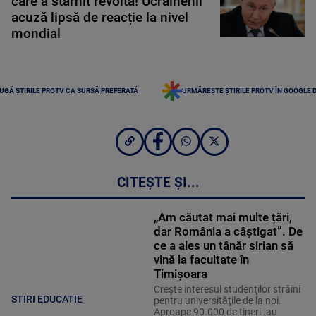
care a stârnit revoltă! Ucrainenii
acuză lipsă de reacție la nivel
mondial
UGĂ ȘTIRILE PROTV CA SURSĂ PREFERATĂ
URMĂREȘTE ȘTIRILE PROTV ÎN GOOGLE 
CITEȘTE ȘI...
„Am căutat mai multe țări,
dar România a câștigat”. De
ce a ales un tânăr sirian să
vină la facultate în
Timișoara
Creşte interesul studenţilor străini
STIRI EDUCATIE
pentru universităţile de la noi.
Aproape 90.000 de tineri .au