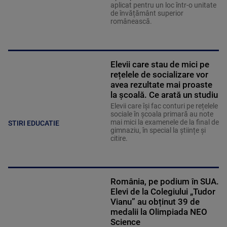
aplicat pentru un loc într-o unitate
de învățământ superior
românească.
Elevii care stau de mici pe
rețelele de socializare vor
avea rezultate mai proaste
la școală. Ce arată un studiu
Elevii care îşi fac conturi pe rețelele
sociale în școala primară au note
mai mici la examenele de la final de
STIRI EDUCATIE
gimnaziu, în special la științe și
citire.
România, pe podium în SUA.
Elevi de la Colegiului „Tudor
Vianu” au obținut 39 de
medalii la Olimpiada NEO
Science