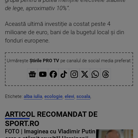
grupă pentru a putea menține efectivele stabilite
de lege, aproximativ 10%”.
Această ultimă investiție a costat peste 4
milioane de euro, bani de la bugetul local și din
fonduri europene.
Urmărește
Știrile PRO TV
pe canalul de social media preferat:
Etichete:
alba iulia
,
ecologie
,
elevi
,
scoala
,
ARTICOL RECOMANDAT DE
SPORT.RO
FOTO | Imaginea cu Vladimir Putin