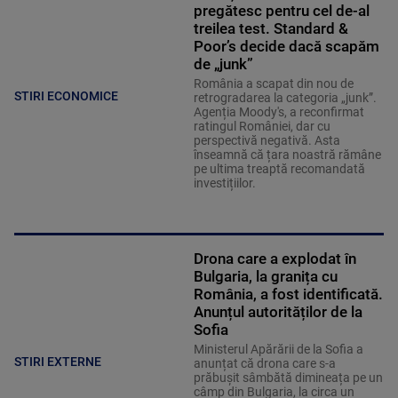
pregătesc pentru cel de-al
treilea test. Standard &
Poor’s decide dacă scapăm
de „junk”
România a scapat din nou de
STIRI ECONOMICE
retrogradarea la categoria „junk”.
Agenția Moody's, a reconfirmat
ratingul României, dar cu
perspectivă negativă. Asta
înseamnă că țara noastră rămâne
pe ultima treaptă recomandată
investițiilor.
Drona care a explodat în
Bulgaria, la granița cu
România, a fost identificată.
Anunțul autorităților de la
Sofia
Ministerul Apărării de la Sofia a
STIRI EXTERNE
anunțat că drona care s-a
prăbușit sâmbătă dimineața pe un
câmp din Bulgaria, la circa un