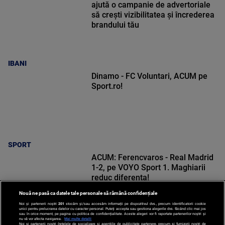
ajută o campanie de advertoriale
să crești vizibilitatea și încrederea
brandului tău
IBANI
Dinamo - FC Voluntari, ACUM pe
Sport.ro!
SPORT
ACUM: Ferencvaros - Real Madrid
1-2, pe VOYO Sport 1. Maghiarii
reduc diferența!
Nouă ne pasă ca datele tale personale să rămână confidențiale
Noi și partenerii noștri
201
stocăm și/sau accesăm informații pe dispozitivul dvs., precum identificatorii cookie
unici pentru prelucrarea datelor cu caracter personal. Puteți accepta sau gestiona alegerile dvs. făcând clic mai jos
sau în orice moment, pe pagina cu politica de confidențialitate. Aceste alegeri vor fi raportate partenerilor noștri și
nu vă vor afecta navigarea.
Mai multe detalii
Noi si partenerii nostri (retelele de socializare si agentiile de publicitate partenere, precum si furnizorii nostri de