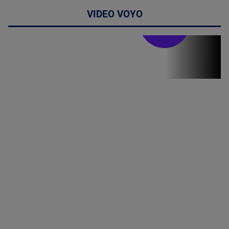
VIDEO VOYO
Stirile PRO TV
Stirile PRO
TV # 19.00 -
8 August
2026
MAI
MULTE
DETALII