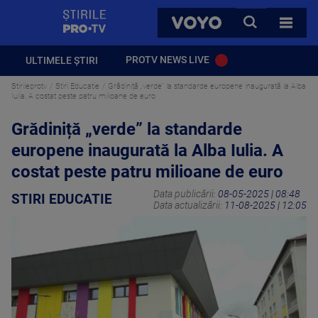
StirilePROTV
CAUTA
VOYO
TOATE 
PROTV NEWS LIVE
ULTIMELE ȘTIRI
Stirileprotv
Stiri Educatie
Grădiniță „verde” la standarde europene inaugurată la Alba
Iulia. A costat peste patru milioane de euro
Grădiniță „verde” la standarde
europene inaugurată la Alba Iulia. A
costat peste patru milioane de euro
Data publicării:
08-05-2025 | 08:48
STIRI EDUCATIE
Data actualizării:
11-08-2025 | 12:05