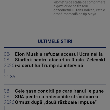
kilometru de stația de comprimare
a gazelor de pe traseul
gazoductului Trans-Balkan, este o
dronă-momeală de tip Maya.
ULTIMELE ȘTIRI
08-
Elon Musk a refuzat accesul Ucrainei la
08-
Starlink pentru atacuri în Rusia. Zelenski
2026
i-a cerut lui Trump să intervină
|
21:36
08-
Cele șase condiții pe care Iranul le pune
08-
SUA pentru a redeschide strâmtoarea
2026
Ormuz după „două războaie impuse”
|