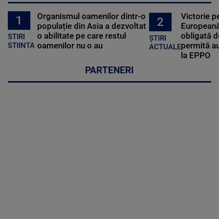
Organismul oamenilor dintr-o
Victorie p
1
2
populație din Asia a dezvoltat
Europeană
o abilitate pe care restul
obligată d
STIRI
ȘTIRI
oamenilor nu o au
permită au
STIINTA
ACTUALE
la EPPO
PARTENERI