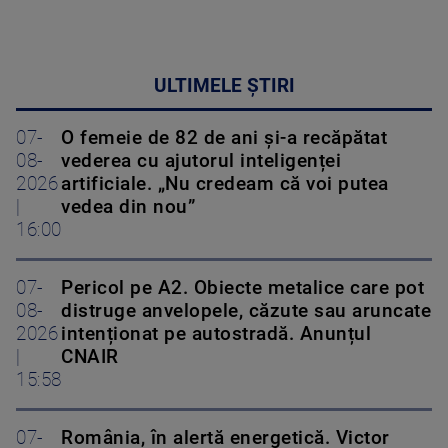
ULTIMELE ȘTIRI
07-
O femeie de 82 de ani și-a recăpătat
08-
vederea cu ajutorul inteligenței
2026
artificiale. „Nu credeam că voi putea
|
vedea din nou”
16:00
07-
Pericol pe A2. Obiecte metalice care pot
08-
distruge anvelopele, căzute sau aruncate
2026
intenționat pe autostradă. Anunțul
|
CNAIR
15:58
07-
România, în alertă energetică. Victor