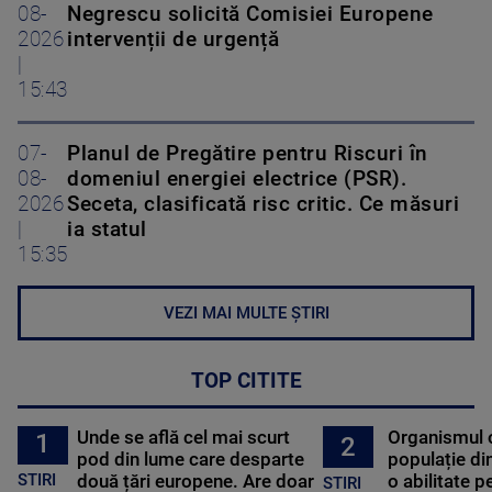
08-
Negrescu solicită Comisiei Europene
2026
intervenții de urgență
|
15:43
07-
Planul de Pregătire pentru Riscuri în
08-
domeniul energiei electrice (PSR).
2026
Seceta, clasificată risc critic. Ce măsuri
|
ia statul
15:35
VEZI MAI MULTE ȘTIRI
TOP CITITE
Unde se află cel mai scurt
Organismul 
1
2
pod din lume care desparte
populație di
STIRI
două țări europene. Are doar
o abilitate p
STIRI