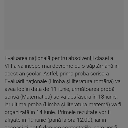
Evaluarea naţională pentru absolvenţii clasei a
VIII-a va începe mai devreme cu o săptămână în
acest an şcolar. Astfel, prima probă scrisă a
Evaluării naţionale (Limba şi literatura română) va
avea loc în data de 11 iunie, următoarea probă
scrisă (Matematică) se va desfăşura în 13 iunie,
iar ultima probă (Limba şi literatura maternă) va fi
organizată în 14 iunie. Primele rezultate vor fi
afişate în 19 iunie (până la ora 12:00), iar în
aceeaşi zi pot fi depuse contestaţiile, care vor fi