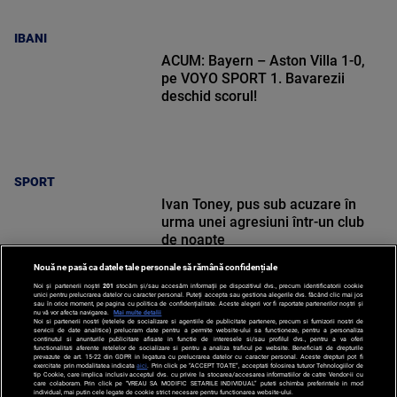
IBANI
ACUM: Bayern – Aston Villa 1-0,
pe VOYO SPORT 1. Bavarezii
deschid scorul!
SPORT
Ivan Toney, pus sub acuzare în
urma unei agresiuni într-un club
de noapte
Nouă ne pasă ca datele tale personale să rămână confidențiale
Noi și partenerii noștri
201
stocăm și/sau accesăm informații pe dispozitivul dvs., precum identificatorii cookie
unici pentru prelucrarea datelor cu caracter personal. Puteți accepta sau gestiona alegerile dvs. făcând clic mai jos
sau în orice moment, pe pagina cu politica de confidențialitate. Aceste alegeri vor fi raportate partenerilor noștri și
nu vă vor afecta navigarea.
Mai multe detalii
Noi si partenerii nostri (retelele de socializare si agentiile de publicitate partenere, precum si furnizorii nostri de
SPORT
servicii de date analitice) prelucram date pentru a permite website-ului sa functioneze, pentru a personaliza
continutul si anunturile publicitare afisate in functie de interesele si/sau profilul dvs., pentru a va oferi
functionalitati aferente retelelor de socializare si pentru a analiza traficul pe website. Beneficiati de drepturile
prevazute de art. 15-22 din GDPR in legatura cu prelucrarea datelor cu caracter personal. Aceste drepturi pot fi
exercitate prin modalitatea indicata
aici
. Prin click pe “ACCEPT TOATE”, acceptati folosirea tuturor Tehnologiilor de
tip Cookie, care implica inclusiv acceptul dvs. cu privire la stocarea/accesarea informatiilor de catre Vendor-ii cu
care colaboram. Prin click pe “VREAU SA MODIFIC SETARILE INDIVIDUAL” puteti schimba preferintele in mod
individual, mai putin cele legate de cookie strict necesare pentru functionarea website-ului.