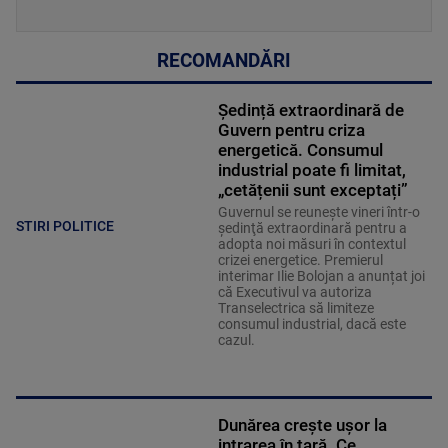
RECOMANDĂRI
Ședință extraordinară de
Guvern pentru criza
energetică. Consumul
industrial poate fi limitat,
„cetățenii sunt exceptați”
Guvernul se reuneşte vineri într-o
STIRI POLITICE
şedinţă extraordinară pentru a
adopta noi măsuri în contextul
crizei energetice. Premierul
interimar Ilie Bolojan a anunțat joi
că Executivul va autoriza
Transelectrica să limiteze
consumul industrial, dacă este
cazul.
Dunărea crește ușor la
intrarea în țară. Ce