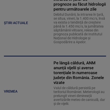
prognoze au făcut hidrologii
pentru următoarele zile
Debitul Dunării, la intrarea în ţară,
se situa, vineri, la 1.400 mc/s, însă
va exista o tendinţă de creştere
ȘTIRI ACTUALE
până la 1.450 mc/s, la jumătatea
săptămânii viitoare, reiese din
prognoza publicată de Institutul
Naţional de Hidrologie şi
Gospodărire a Apelor.
Pe lângă căldură, ANM
anunță vijelii și averse
torențiale în numeroase
județe din România. Zonele
vizate
Valul de căldură persistă pe
VREMEA
teritoriul României. Meterologii au
prelungit vineri dimineață
avertizările meteo de caniculă, dar
și de vijelii.