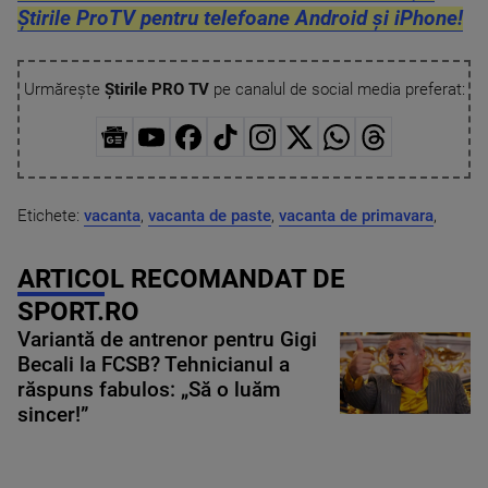
Știrile ProTV pentru telefoane Android și iPhone!
Urmărește
Știrile PRO TV
pe canalul de social media preferat:
Etichete:
vacanta
,
vacanta de paste
,
vacanta de primavara
,
ARTICOL RECOMANDAT DE
SPORT.RO
Variantă de antrenor pentru Gigi
Becali la FCSB? Tehnicianul a
răspuns fabulos: „Să o luăm
sincer!”