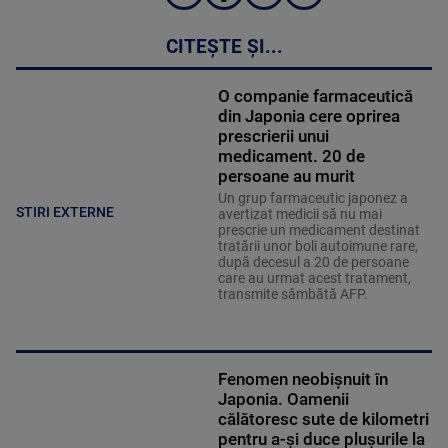
CITEȘTE ȘI...
O companie farmaceutică
din Japonia cere oprirea
prescrierii unui
medicament. 20 de
persoane au murit
Un grup farmaceutic japonez a
STIRI EXTERNE
avertizat medicii să nu mai
prescrie un medicament destinat
tratării unor boli autoimune rare,
după decesul a 20 de persoane
care au urmat acest tratament,
transmite sâmbătă AFP.
Fenomen neobișnuit în
Japonia. Oamenii
călătoresc sute de kilometri
pentru a-și duce plușurile la