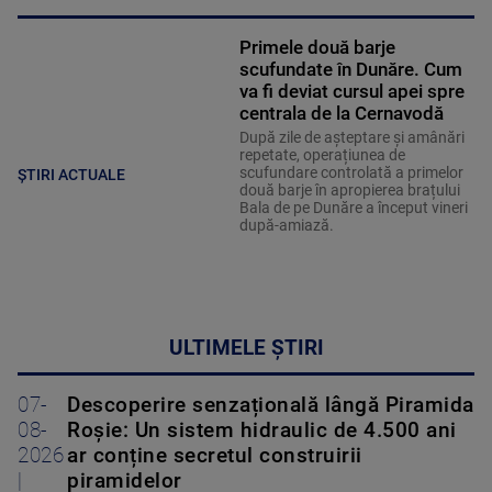
Primele două barje
scufundate în Dunăre. Cum
va fi deviat cursul apei spre
centrala de la Cernavodă
După zile de așteptare și amânări
repetate, operațiunea de
scufundare controlată a primelor
ȘTIRI ACTUALE
două barje în apropierea brațului
Bala de pe Dunăre a început vineri
după-amiază.
ULTIMELE ȘTIRI
07-
Descoperire senzațională lângă Piramida
08-
Roșie: Un sistem hidraulic de 4.500 ani
2026
ar conține secretul construirii
|
piramidelor