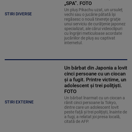
„SPA”. FOTO
Un pluş Pikachu uzat, un ursuleţ
STIRI DIVERSE
vechi sau o jucărie pătată îşi
regăsesc o nouă tinereţe graţie
unui serviciu de curăţenie japonez
specializat, ale cărui videoclipuri
cu îngrijiri meticuloase acordate
jucăriilor de pluş au captivat
internetul.
Un bărbat din Japonia a lovit
cinci persoane cu un ciocan
și a fugit. Printre victime, un
adolescent şi trei poliţişti.
FOTO
Un bărbat înarmat cu un ciocan a
STIRI EXTERNE
rănit cinci persoane la Tokyo,
dintre care un adolescent lovit
peste faţă şi trei poliţişti, înainte de
a fugi, a relatat joi presa locală,
citată de AFP.