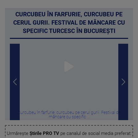
CURCUBEU ÎN FARFURIE, CURCUBEU PE
CERUL GURII. FESTIVAL DE MÂNCARE CU
SPECIFIC TURCESC ÎN BUCUREȘTI
Curcubeu în farfurie, curcubeu pe cerul gurii. Festival de
mâncare cu specific ...
Urmărește
Știrile PRO TV
pe canalul de social media preferat: