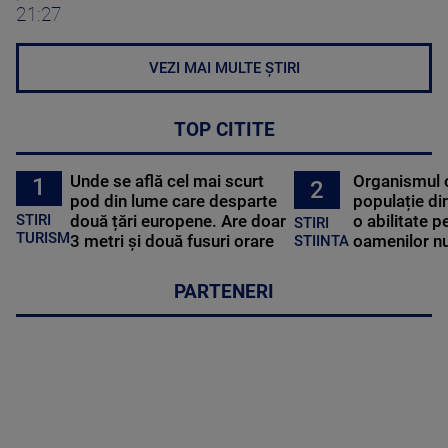
21:27
VEZI MAI MULTE ȘTIRI
TOP CITITE
Unde se află cel mai scurt
Organismul 
1
2
pod din lume care desparte
populație di
STIRI
două țări europene. Are doar
o abilitate p
STIRI
TURISM
3 metri și două fusuri orare
oamenilor nu
STIINTA
PARTENERI