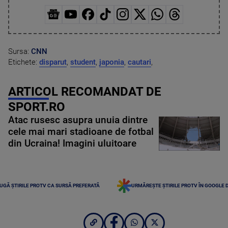
Sursa:
CNN
Etichete:
disparut
,
student
,
japonia
,
cautari
,
ARTICOL RECOMANDAT DE
SPORT.RO
Atac rusesc asupra unuia dintre
cele mai mari stadioane de fotbal
din Ucraina! Imagini uluitoare
UGĂ ȘTIRILE PROTV CA SURSĂ PREFERATĂ
URMĂREȘTE ȘTIRILE PROTV ÎN GOOGLE 