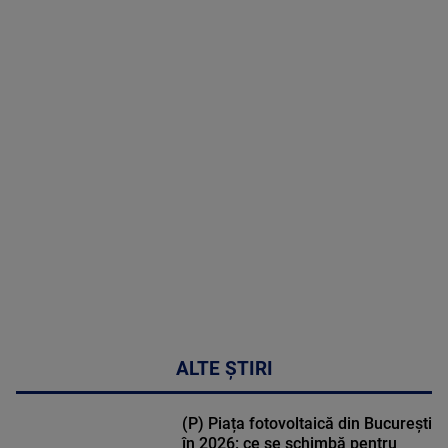
07 August
2026
MAI
MULTE
DETALII
48:24
ALTE ȘTIRI
(P) Piața fotovoltaică din București
în 2026: ce se schimbă pentru