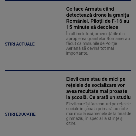
Ce face Armata când
detectează drone la granița
României. Piloții de F-16 au
15 minute să decoleze
În ultimele luni, amenințările din
apropierea granițelor României au
făcut ca misiunile de Poliție
ȘTIRI ACTUALE
Aeriană să devină tot mai
importante.
Elevii care stau de mici pe
rețelele de socializare vor
avea rezultate mai proaste
la școală. Ce arată un studiu
Elevii care îşi fac conturi pe rețelele
sociale în școala primară au note
mai mici la examenele de la final de
STIRI EDUCATIE
gimnaziu, în special la științe și
citire.