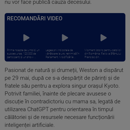
nu vor face publică cauza decesului.
RECOMANDĂRI VIDEO
Prima noapte de Untold, un
Legea privind cotele de
Moment istoric pentru catolicii
succes uriaș. 120.000 de
vânătoare la urs, retrimisă în
din România. Relicva Sfântului
participanți și un show ...
Parlament. Modificările ...
Francisc din ...
Pasionat de natură și drumeții, Weston a dispărut
pe 29 mai, după ce s-a despărțit de părinți și de
fratele său pentru a explora singur orașul Kyoto.
Potrivit familiei, înainte de plecare avusese o
discuție în contradictoriu cu mama sa, legată de
utilizarea ChatGPT pentru orientarea în timpul
călătoriei și de resursele necesare funcționării
inteligenței artificiale.