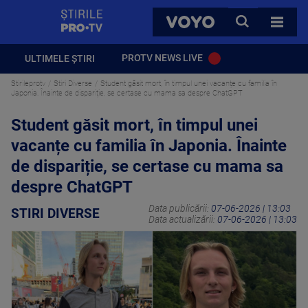
StirilePROTV
CAUTA
VOYO
TOATE 
PROTV NEWS LIVE
ULTIMELE ȘTIRI
Stirileprotv
Stiri Diverse
Student găsit mort, în timpul unei vacanțe cu familia în
Japonia. Înainte de dispariție, se certase cu mama sa despre ChatGPT
Student găsit mort, în timpul unei
vacanțe cu familia în Japonia. Înainte
de dispariție, se certase cu mama sa
despre ChatGPT
Data publicării:
07-06-2026 | 13:03
STIRI DIVERSE
Data actualizării:
07-06-2026 | 13:03