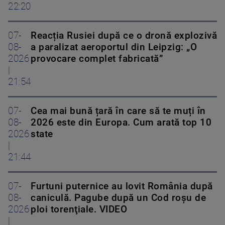
22:20
07-
Reacția Rusiei după ce o dronă explozivă
08-
a paralizat aeroportul din Leipzig: „O
2026
provocare complet fabricată”
|
21:54
07-
Cea mai bună țară în care să te muți în
08-
2026 este din Europa. Cum arată top 10
2026
state
|
21:44
07-
Furtuni puternice au lovit România după
08-
caniculă. Pagube după un Cod roşu de
2026
ploi torenţiale. VIDEO
|