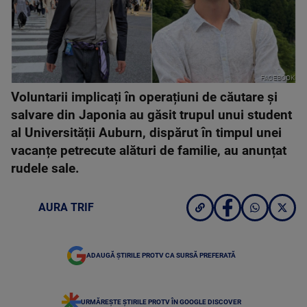
FACEBOOK
Voluntarii implicați în operațiuni de căutare și
salvare din Japonia au găsit trupul unui student
al Universității Auburn, dispărut în timpul unei
vacanțe petrecute alături de familie, au anunțat
rudele sale.
AURA TRIF
ADAUGĂ ȘTIRILE PROTV CA SURSĂ PREFERATĂ
URMĂREȘTE ȘTIRILE PROTV ÎN GOOGLE DISCOVER