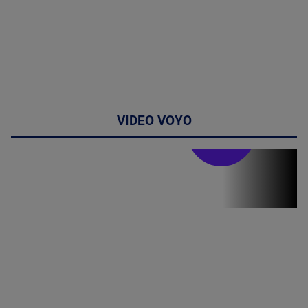
VIDEO VOYO
Stirile PRO TV
Stirile PRO
TV # 19.00 -