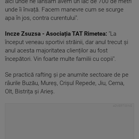
aici unde ne lansăm avem un lac de 700 de metri
unde îi învață. Facem manevre cum se scurge
apa în jos, contra curentului".
Incze Zsuzsa - Asociația TAT Rimetea:
"La
început veneau sportivi străinii, dar anul trecut și
anul acesta majoritatea clienților au fost
începători. Vin foarte multe familii cu copii".
Se practică rafting și pe anumite sectoare de pe
râurile Buzău, Mureș, Crișul Repede, Jiu, Cerna,
Olt, Bistrița și Arieș.