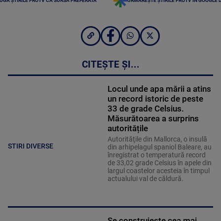
UGĂ ȘTIRILE PROTV CA SURSĂ PREFERATĂ
URMĂREȘTE ȘTIRILE PROTV ÎN GOOGLE 
CITEȘTE ȘI...
Locul unde apa mării a atins
un record istoric de peste
33 de grade Celsius.
Măsurătoarea a surprins
autoritățile
Autorităţile din Mallorca, o insulă
STIRI DIVERSE
din arhipelagul spaniol Baleare, au
înregistrat o temperatură record
de 33,02 grade Celsius în apele din
largul coastelor acesteia în timpul
actualului val de căldură.
Se construiește cea mai