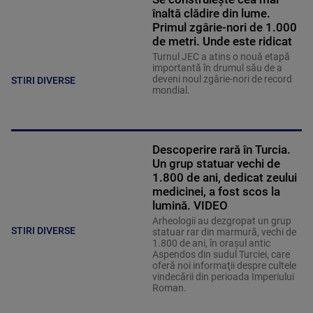
înaltă clădire din lume.
Primul zgârie-nori de 1.000
de metri. Unde este ridicat
Turnul JEC a atins o nouă etapă
importantă în drumul său de a
deveni noul zgârie-nori de record
STIRI DIVERSE
mondial.
Descoperire rară în Turcia.
Un grup statuar vechi de
1.800 de ani, dedicat zeului
medicinei, a fost scos la
lumină. VIDEO
Arheologii au dezgropat un grup
STIRI DIVERSE
statuar rar din marmură, vechi de
1.800 de ani, în oraşul antic
Aspendos din sudul Turciei, care
oferă noi informaţii despre cultele
vindecării din perioada Imperiului
Roman.