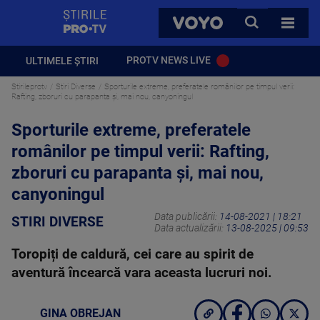
StirilePROTV
CAUTA
VOYO
TOATE 
PROTV NEWS LIVE
ULTIMELE ȘTIRI
Stirileprotv
Stiri Diverse
Sporturile extreme, preferatele românilor pe timpul verii:
Rafting, zboruri cu parapanta și, mai nou, canyoningul
Sporturile extreme, preferatele
românilor pe timpul verii: Rafting,
zboruri cu parapanta și, mai nou,
canyoningul
Data publicării:
14-08-2021 | 18:21
STIRI DIVERSE
Data actualizării:
13-08-2025 | 09:53
Toropiți de caldură, cei care au spirit de
aventură încearcă vara aceasta lucruri noi.
GINA OBREJAN