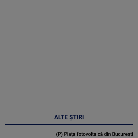
06 August
2026
MAI
MULTE
DETALII
47:43
ALTE ȘTIRI
(P) Piața fotovoltaică din București