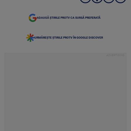
ADAUGĂ ȘTIRILE PROTV CA SURSĂ PREFERATĂ
URMĂREȘTE ȘTIRILE PROTV ÎN GOOGLE DISCOVER