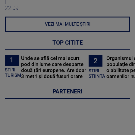
|
22:09
VEZI MAI MULTE ȘTIRI
TOP CITITE
Unde se află cel mai scurt
Organismul 
1
2
pod din lume care desparte
populație di
STIRI
două țări europene. Are doar
o abilitate p
STIRI
TURISM
3 metri și două fusuri orare
oamenilor nu
STIINTA
PARTENERI