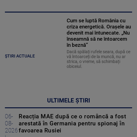
Cum se luptă România cu
criza energetică. Orașele au
devenit mai întunecate. „Nu
înseamnă să ne întoarcem
în beznă”
Dacă spălați rufele seara, după ce
ȘTIRI ACTUALE
vă întoarceți de la muncă, nu ar
strica, o vreme, să schimbați
obiceiul.
ULTIMELE ȘTIRI
06-
Reacția MAE după ce o româncă a fost
08-
arestată în Germania pentru spionaj în
2026
favoarea Rusiei