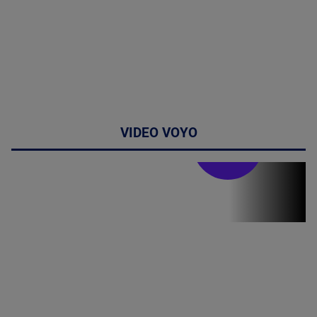
VIDEO VOYO
Stirile PRO TV
Stirile PRO
TV # 19.00 -