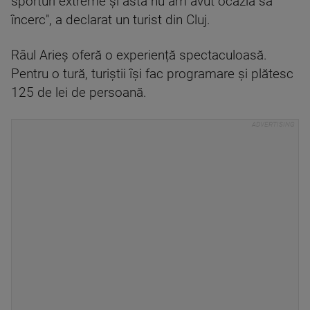
sporturi extreme și asta nu am avut ocazia să
încerc", a declarat un turist din Cluj.
Râul Arieș oferă o experiență spectaculoasă.
Pentru o tură, turiștii își fac programare și plătesc
125 de lei de persoană.