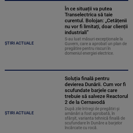
În ce situații va putea
Transelectrica să taie
curentul. Bolojan: „Cetățenii
nu vor fi limitați, doar clienții
industriali”
S-au luat măsuri excepționale la
ȘTIRI ACTUALE
Guvern, care a aprobat un plan de
pregătire pentru riscuri în
domeniul energiei electrice.
Soluția finală pentru
devierea Dunării. Cum vor fi
scufundate barjele care
trebuie să salveze Reactorul
2 de la Cernavodă
După zile întregi de pregătiri și
ȘTIRI ACTUALE
amânări a fost aprobată, în
sfârșit, varianta tehnică finală de
scufundare în Dunăre a barjelor
încărcate cu rocă.