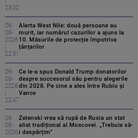
|
23:02
06-
Alerta West Nile: două persoane au
08-
murit, iar numărul cazurilor a ajuns la
2026
10. Măsurile de protecție împotriva
|
țânțarilor
22:51
06-
Ce le-a spus Donald Trump donatorilor
08-
despre succesorul său pentru alegerile
2026
din 2028. Pe cine a ales între Rubio și
|
Vance
22:47
06-
Zelenski vrea să rupă de Rusia un stat
08-
aliat tradițional al Moscovei. „Trebuie să-
2026
i despărțim”