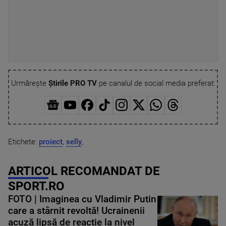
Urmărește
Știrile PRO TV
pe canalul de social media preferat:
Etichete:
proiect
,
selly
,
ARTICOL RECOMANDAT DE
SPORT.RO
FOTO | Imaginea cu Vladimir Putin
care a stârnit revoltă! Ucrainenii
acuză lipsă de reacție la nivel