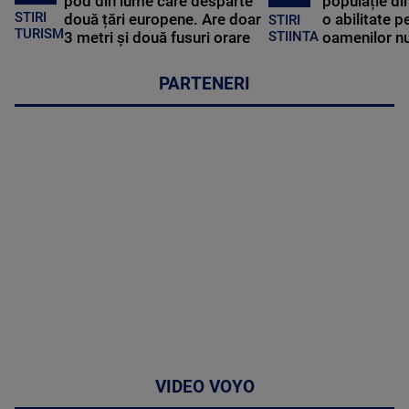
pod din lume care desparte
populație di
STIRI
două țări europene. Are doar
o abilitate p
STIRI
TURISM
3 metri și două fusuri orare
oamenilor nu
STIINTA
PARTENERI
VIDEO VOYO