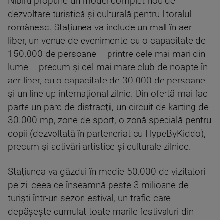
Nibiru propune un model complet nou de
dezvoltare turistică și culturală pentru litoralul
românesc. Stațiunea va include un mall în aer
liber, un venue de evenimente cu o capacitate de
150.000 de persoane – printre cele mai mari din
lume – precum și cel mai mare club de noapte în
aer liber, cu o capacitate de 30.000 de persoane
și un line-up internațional zilnic. Din ofertă mai fac
parte un parc de distracții, un circuit de karting de
30.000 mp, zone de sport, o zonă specială pentru
copii (dezvoltată în parteneriat cu HypeByKiddo),
precum și activări artistice și culturale zilnice.
Stațiunea va găzdui în medie 50.000 de vizitatori
pe zi, ceea ce înseamnă peste 3 milioane de
turiști într-un sezon estival, un trafic care
depășește cumulat toate marile festivaluri din