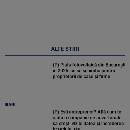
ALTE ȘTIRI
(P) Piața fotovoltaică din București
în 2026: ce se schimbă pentru
proprietarii de case și firme
IBANI
(P) Ești antreprenor? Află cum te
ajută o campanie de advertoriale
să crești vizibilitatea și încrederea
brandului tău