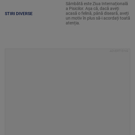
Sâmbătă este Ziua Internațională
a Pisicilor. Așa că, dacă aveți
acasă o felină, până diseară, aveți
STIRI DIVERSE
un motiv în plus să-i acordați toată
atenția.