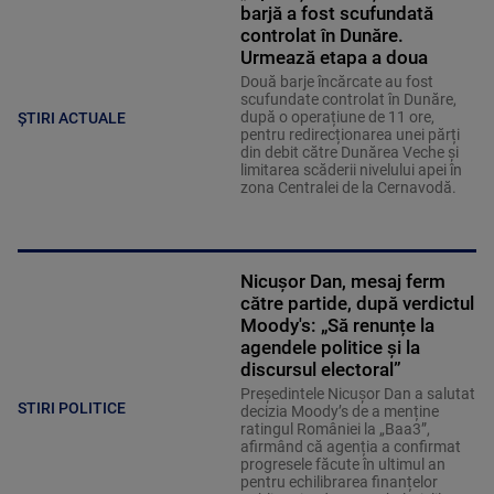
barjă a fost scufundată
controlat în Dunăre.
Urmează etapa a doua
Două barje încărcate au fost
scufundate controlat în Dunăre,
după o operațiune de 11 ore,
ȘTIRI ACTUALE
pentru redirecționarea unei părți
din debit către Dunărea Veche și
limitarea scăderii nivelului apei în
zona Centralei de la Cernavodă.
Nicușor Dan, mesaj ferm
către partide, după verdictul
Moody's: „Să renunțe la
agendele politice şi la
discursul electoral”
Președintele Nicușor Dan a salutat
STIRI POLITICE
decizia Moody’s de a menține
ratingul României la „Baa3”,
afirmând că agenția a confirmat
progresele făcute în ultimul an
pentru echilibrarea finanțelor