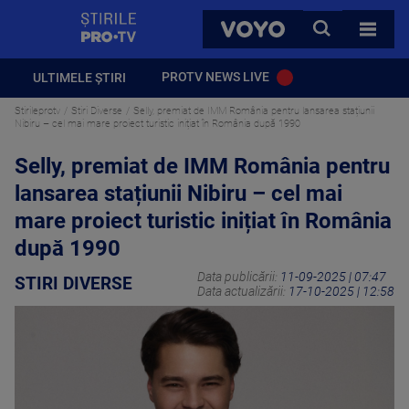
StirilePROTV
CAUTA
VOYO
TOATE 
PROTV NEWS LIVE
ULTIMELE ȘTIRI
Stirileprotv
Stiri Diverse
Selly, premiat de IMM România pentru lansarea stațiunii
Nibiru – cel mai mare proiect turistic inițiat în România după 1990
Selly, premiat de IMM România pentru
lansarea stațiunii Nibiru – cel mai
mare proiect turistic inițiat în România
după 1990
Data publicării:
11-09-2025 | 07:47
STIRI DIVERSE
Data actualizării:
17-10-2025 | 12:58