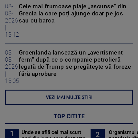
08-
Cele mai frumoase plaje „ascunse” din
08-
Grecia la care poți ajunge doar pe jos
2026
sau cu barca
|
13:12
08-
Groenlanda lansează un „avertisment
08-
ferm” după ce o companie petrolieră
2026
legată de Trump se pregătește să foreze
|
fără aprobare
13:05
VEZI MAI MULTE ȘTIRI
TOP CITITE
Unde se află cel mai scurt
Organismul 
1
2