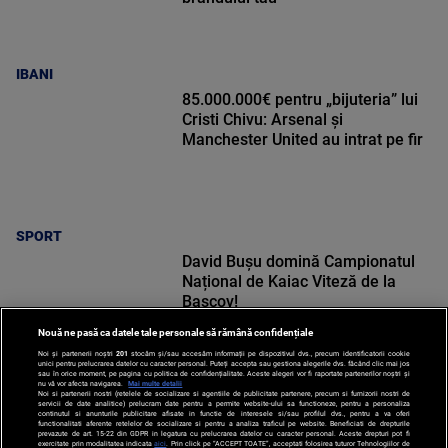
IBANI
85.000.000€ pentru „bijuteria” lui
Cristi Chivu: Arsenal și
Manchester United au intrat pe fir
SPORT
David Bușu domină Campionatul
Național de Kaiac Viteză de la
Bascov!
Nouă ne pasă ca datele tale personale să rămână confidențiale
Noi și partenerii noștri
201
stocăm și/sau accesăm informații pe dispozitivul dvs., precum identificatorii cookie
unici pentru prelucrarea datelor cu caracter personal. Puteți accepta sau gestiona alegerile dvs. făcând clic mai jos
sau în orice moment, pe pagina cu politica de confidențialitate. Aceste alegeri vor fi raportate partenerilor noștri și
nu vă vor afecta navigarea.
Mai multe detalii
Noi si partenerii nostri (retelele de socializare si agentiile de publicitate partenere, precum si furnizorii nostri de
SPORT
servicii de date analitice) prelucram date pentru a permite website-ului sa functioneze, pentru a personaliza
continutul si anunturile publicitare afisate in functie de interesele si/sau profilul dvs., pentru a va oferi
functionalitati aferente retelelor de socializare si pentru a analiza traficul pe website. Beneficiati de drepturile
prevazute de art. 15-22 din GDPR in legatura cu prelucrarea datelor cu caracter personal. Aceste drepturi pot fi
exercitate prin modalitatea indicata
aici
. Prin click pe “ACCEPT TOATE”, acceptati folosirea tuturor Tehnologiilor de