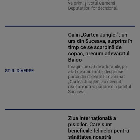
va primi și votul Camerei
Deputaților, for decizional.
Ca în „Cartea Junglei”: un
urs din Suceava, surprins în
timp ce se scarpină de
copac, precum adevăratul
Baloo
Imagini pe cât de adorabile, pe
STIRI DIVERSE
atât de amuzante, desprinse
parcă din celebrul film animat
„Cartea Junglei”, au devenit
realitate într-o pădure din județul
Suceava.
Ziua Internațională a
pisicilor. Care sunt
beneficiile felinelor pentru
sănătatea noastră