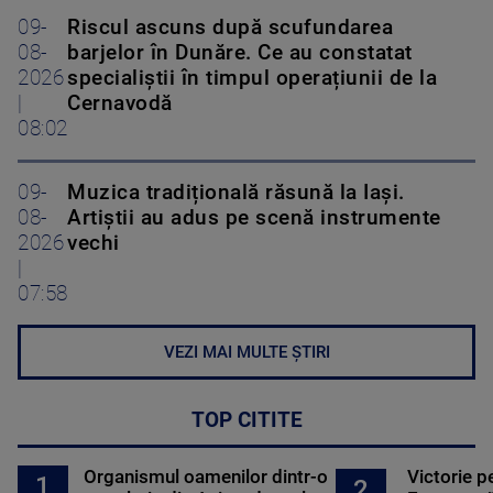
09-
Riscul ascuns după scufundarea
08-
barjelor în Dunăre. Ce au constatat
2026
specialiștii în timpul operațiunii de la
|
Cernavodă
08:02
09-
Muzica tradițională răsună la Iași.
08-
Artiștii au adus pe scenă instrumente
2026
vechi
|
07:58
VEZI MAI MULTE ȘTIRI
TOP CITITE
Organismul oamenilor dintr-o
Victorie p
1
2