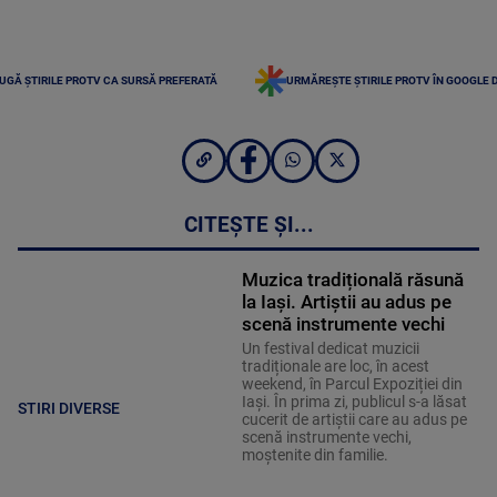
UGĂ ȘTIRILE PROTV CA SURSĂ PREFERATĂ
URMĂREȘTE ȘTIRILE PROTV ÎN GOOGLE 
CITEȘTE ȘI...
Muzica tradițională răsună
la Iași. Artiștii au adus pe
scenă instrumente vechi
Un festival dedicat muzicii
tradiționale are loc, în acest
weekend, în Parcul Expoziției din
Iași. În prima zi, publicul s-a lăsat
STIRI DIVERSE
cucerit de artiștii care au adus pe
scenă instrumente vechi,
moștenite din familie.