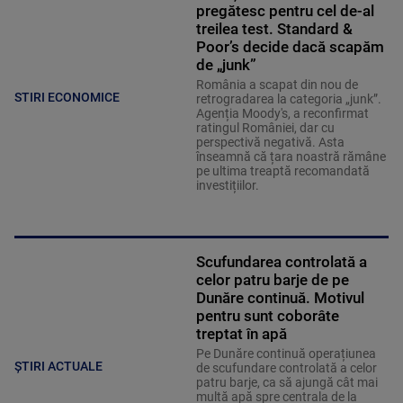
pregătesc pentru cel de-al
treilea test. Standard &
Poor’s decide dacă scapăm
de „junk”
România a scapat din nou de
STIRI ECONOMICE
retrogradarea la categoria „junk”.
Agenția Moody's, a reconfirmat
ratingul României, dar cu
perspectivă negativă. Asta
înseamnă că țara noastră rămâne
pe ultima treaptă recomandată
investițiilor.
Scufundarea controlată a
celor patru barje de pe
Dunăre continuă. Motivul
pentru sunt coborâte
treptat în apă
Pe Dunăre continuă operațiunea
ȘTIRI ACTUALE
de scufundare controlată a celor
patru barje, ca să ajungă cât mai
multă apă spre centrala de la