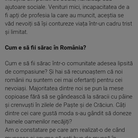
ajutoare sociale. Venituri mici, incapacitatea de a
fi apți de profesia la care au muncit, aceștia se
văd nevoiți să își contureze viața într-un cadru trist
și limitat.
Cum e să fii sărac în România?
Cum e să fii sărac într-o comunitate adesea lipsită
de compasiune? Și hai să recunoaștem că noi
românii nu suntem cei mai ofertanți pentru cei
nevoiași. Majoritatea dintre noi se pun la mese
copioase fără să se gândească la săracii cu pâine
și crenvuști în zilele de Paște și de Crăciun. Câți
dintre cei care gustă moda s-au gândit să doneze
hainele oamenilor necăjiți?
Am o constatare pe care am realizat-o de când