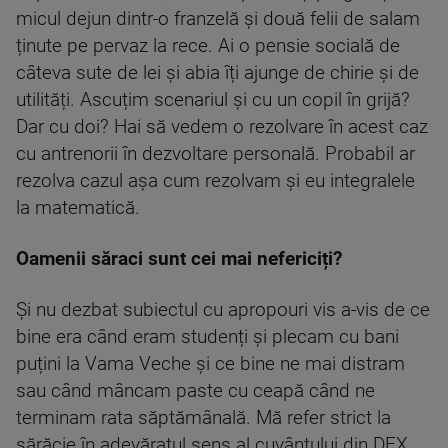
micul dejun dintr-o franzelă și două felii de salam
ținute pe pervaz la rece. Ai o pensie socială de
câteva sute de lei și abia îți ajunge de chirie și de
utilități. Ascuțim scenariul și cu un copil în grijă?
Dar cu doi? Hai să vedem o rezolvare în acest caz
cu antrenorii în dezvoltare personală. Probabil ar
rezolva cazul așa cum rezolvam și eu integralele
la matematică.
Oamenii săraci sunt cei mai nefericiți?
Și nu dezbat subiectul cu apropouri vis a-vis de ce
bine era când eram studenți și plecam cu bani
puțini la Vama Veche și ce bine ne mai distram
sau când mâncam paste cu ceapă când ne
terminam rata săptămânală. Mă refer strict la
sărăcie în adevăratul sens al cuvântului din DEX.