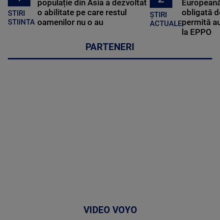
populație din Asia a dezvoltat
Europeană
o abilitate pe care restul
obligată d
STIRI
ȘTIRI
oamenilor nu o au
permită au
STIINTA
ACTUALE
la EPPO
PARTENERI
VIDEO VOYO