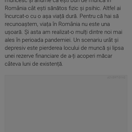
muncesc și anume că ești bun de muncă în
România cât ești sănătos fizic și psihic. Altfel ai
încurcat-o cu o așa viață dură. Pentru că hai să
recunoaștem, viața în România nu este una
ușoară. Și asta am realizat-o mulți dintre noi mai
ales în perioada pandemiei. Un scenariu urât și
depresiv este pierderea locului de muncă și lipsa
unei rezerve financiare de a-ți acoperi măcar
câteva luni de existență.