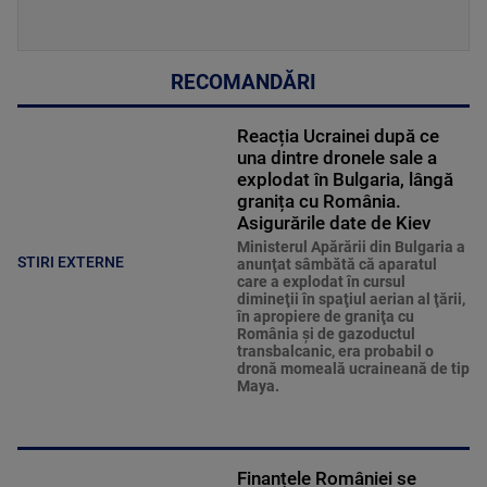
RECOMANDĂRI
Reacția Ucrainei după ce
una dintre dronele sale a
explodat în Bulgaria, lângă
granița cu România.
Asigurările date de Kiev
Ministerul Apărării din Bulgaria a
STIRI EXTERNE
anunţat sâmbătă că aparatul
care a explodat în cursul
dimineţii în spaţiul aerian al ţării,
în apropiere de graniţa cu
România şi de gazoductul
transbalcanic, era probabil o
dronă momeală ucraineană de tip
Maya.
Finanțele României se