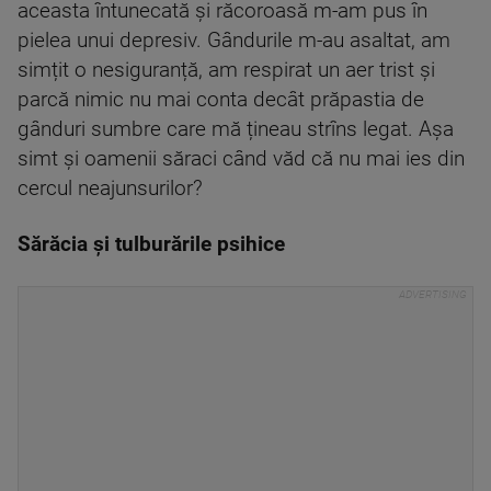
aceasta întunecată și răcoroasă m-am pus în
pielea unui depresiv. Gândurile m-au asaltat, am
simțit o nesiguranță, am respirat un aer trist și
parcă nimic nu mai conta decât prăpastia de
gânduri sumbre care mă țineau strîns legat. Așa
simt și oamenii săraci când văd că nu mai ies din
cercul neajunsurilor?
Sărăcia și tulburările psihice