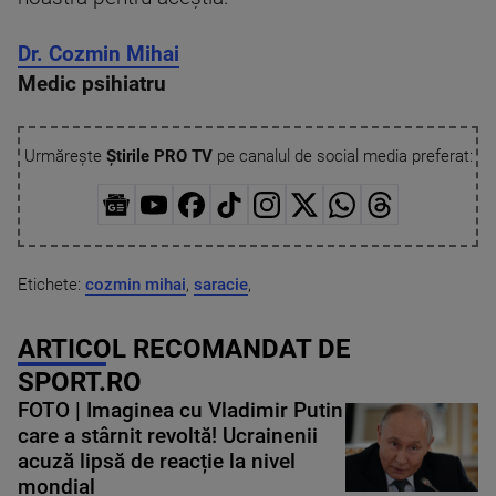
Dr. Cozmin Mihai
Medic psihiatru
Urmărește
Știrile PRO TV
pe canalul de social media preferat:
Etichete:
cozmin mihai
,
saracie
,
ARTICOL RECOMANDAT DE
SPORT.RO
FOTO | Imaginea cu Vladimir Putin
care a stârnit revoltă! Ucrainenii
acuză lipsă de reacție la nivel
mondial