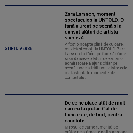
Zara Larsson, moment
spectaculos la UNTOLD. O
fană a urcat pe scenă și a
dansat alături de artista
suedeză
A fost o noapte plină de culoare,
STIRI DIVERSE
muzică și emoții la UNTOLD. Zara
Larsson i-a făcut pe fani să cânte
și să danseze alături de ea, iar o
admiratoare a ajuns chiar pe
scenă, unde a trăit unul dintre cele
mai așteptate momente ale
concertului.
De ce ne place atât de mult
carnea la grătar. Cât de
bună este, de fapt, pentru
sănătate
Mirosul de carne rumenită pe
grătar ne stârnește pofta aproape