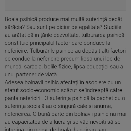
Boala psihică produce mai multă suferință decât
sărăcia? Sau sunt pe picior de egalitate? Studiile
au arătat că în țările dezvoltate, tulburarea psihică
constituie principalul factor care conduce la
nefericire. Tulburările psihice au depășit alți factori
ce conduc la nefericire precum lipsa unui loc de
muncă, sărăcia, bolile fizice, lipsa educației sau a
unui partener de viață.
Adesea bolnavii psihic afectați în asociere cu un
statut socio-economic scăzut se îndreaptă către
panta nefericirii. O suferința psihică la pachet cu o
suferința socială au o singură cale și anume,
nefericirea. O bună parte din bolnavii psihic nu mai
au capacitatea de a lucra și se văd nevoiți să se
întrețină din pensii de boală, handicap sau