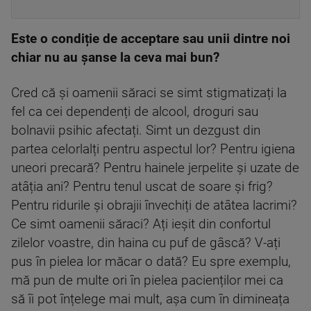
Este o condiție de acceptare sau unii dintre noi
chiar nu au șanse la ceva mai bun?
Cred că și oamenii săraci se simt stigmatizați la
fel ca cei dependenți de alcool, droguri sau
bolnavii psihic afectați. Simt un dezgust din
partea celorlalți pentru aspectul lor? Pentru igiena
uneori precară? Pentru hainele jerpelite și uzate de
atâția ani? Pentru tenul uscat de soare și frig?
Pentru ridurile și obrajii învechiți de atâtea lacrimi?
Ce simt oamenii săraci? Ați ieșit din confortul
zilelor voastre, din haina cu puf de gâscă? V-ați
pus în pielea lor măcar o dată? Eu spre exemplu,
mă pun de multe ori în pielea pacienților mei ca
să îi pot înțelege mai mult, așa cum în dimineața