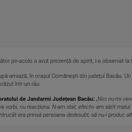
or pe-acolo a avut prezență de spirit, l-a observat la t
upă-amiază, în orașul Comănești din județul Bacău. Un j
ăzut într-un râu.
ctoratului de Jandarmi Județean Bacău:
„Nici nu-mi ve
 vorbi, nu reacționa. N-am stat, efectiv am sărit malul, f
întrucât era prinsă persoana dedesubt, să nu-i produc alte