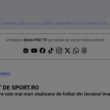
O femeie a fugărit un urs cu lopata în Vâlcea. Semnalul de alarmă tras de ...
Urmărește
Știrile PRO TV
pe canalul de social media preferat:
andarm
,
 DE SPORT.RO
e cele mai mari stadioane de fotbal din Ucraina! Ima