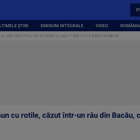
P
LTIMELE ȘTIRI
EMISIUNI INTEGRALE
VIDEO
ROMÂNIA,
cu rotile, căzut într-un râu din Bacău, cu capul în apă. Cum a scăpat nevătămat
un cu rotile, căzut într-un râu din Bacău,