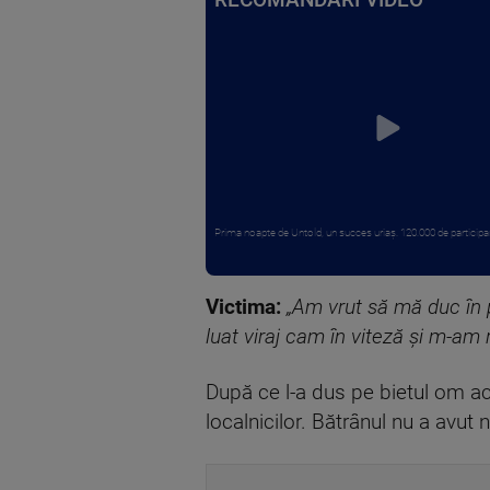
RECOMANDĂRI VIDEO
Prima noapte de Untold, un succes uriaș. 120.000 de participanț
Victima:
„Am vrut să mă duc în 
luat viraj cam în viteză și m-am 
După ce l-a dus pe bietul om aca
localnicilor. Bătrânul nu a avut n