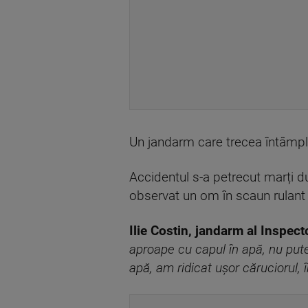
Un jandarm care trecea întâmplăt
Accidentul s-a petrecut marți d
observat un om în scaun rulant c
Ilie Costin, jandarm al Inspe
aproape cu capul în apă, nu putea
apă, am ridicat ușor căruciorul, 