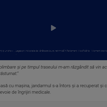
i și un show ...
Legea privind cotele de vânătoare la urs, retrimisă în Parlament. Modificările
Moment istoric p
...
plimbare și pe timpul traseului m-am răzgândit să vin ac
răsturnat.”
să cu mașina, jandarmul s-a întors și a recuperat și că
evoie de îngrijiri medicale.