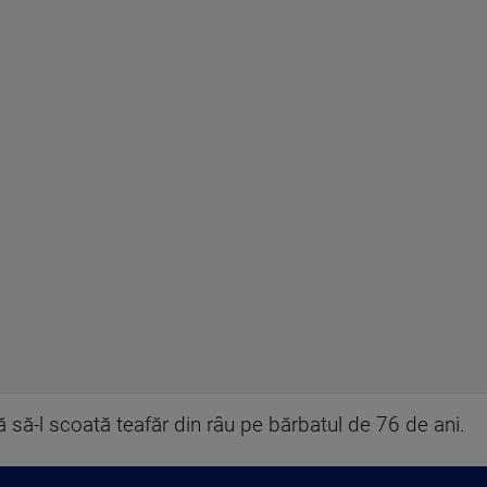
mă să-l scoată teafăr din râu pe bărbatul de 76 de ani.