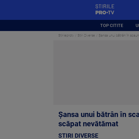
StirilePROTV
TOP CITITE
U
Stirileprotv
Stiri Diverse
Șansa unui bătrân în scaun 
Șansa unui bătrân în sca
scăpat nevătămat
STIRI DIVERSE