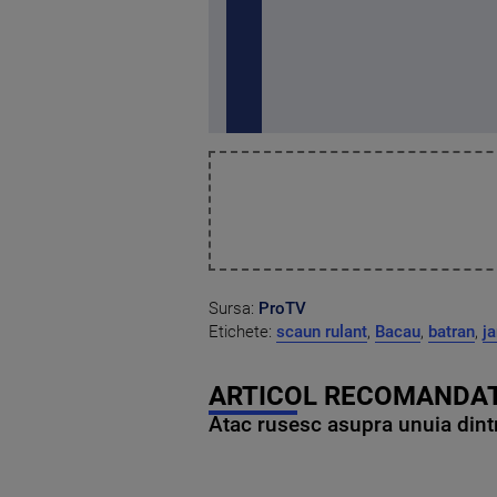
Sursa:
ProTV
Etichete:
scaun rulant
,
Bacau
,
batran
,
j
ARTICOL RECOMANDAT
Atac rusesc asupra unuia dintr