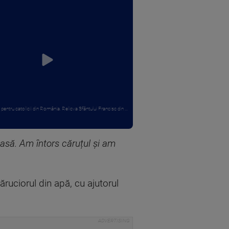
entru catolicii din România. Relicva Sfântului Francisc din ...
asă. Am întors căruțul și am
ruciorul din apă, cu ajutorul