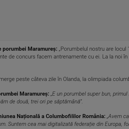
de porumbei Maramureș:
„Porumbelul nostru are locul 1
ainte de concurs facem antrenamente cu ei. La la noi în
 merge peste câteva zile în Olanda, la olimpiada columb
porumbei Maramureș:
„E un porumbel super bun, primul
enăm de două, trei ori pe săptămână”.
niunea Națională a Columbofililor România:
„Avem cam
sm. Suntem cea mai digitalizată federație din Europa, foa