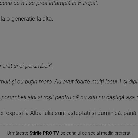
n ceea ce nu se prea întâmplă în Europa”.
a o generație la alta.
 arăt și ei porumbeii”.
mult și cu puțin maro. Au avut foarte mulți locul 1 și dip
porumbeii albi și roșii pentru că nu știu nu câștigă așa d
 expuși la Alba Iulia sunt așteptați și duminică, până 
Urmărește
Știrile PRO TV
pe canalul de social media preferat: