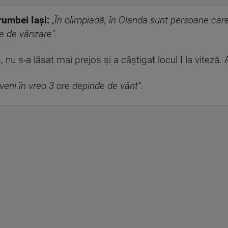
rumbei Iași:
„În olimpiadă, în Olanda sunt persoane care
e de vânzare".
u s-a lăsat mai prejos și a câștigat locul I la viteză. A
eni în vreo 3 ore depinde de vânt”.