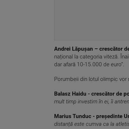
Andrei Lăpușan – crescător 
național la categoria viteză. În
dar afară 10-15.000 de euro”.
Porumbeii din lotul olimpic vor
Balasz Haidu - crescător de 
mult timp investim în ei, îi antr
Marius Tunduc - președinte U
distanță este cumva ca la atleti