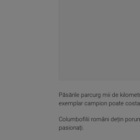
Păsările parcurg mii de kilometr
exemplar campion poate costa ș
Columbofilii români dețin porum
pasionați.