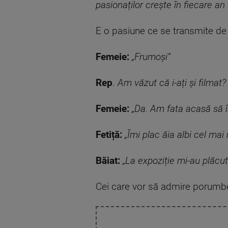
pasionaților crește în fiecare a
E o pasiune ce se transmite de l
Femeie:
„Frumoși”
Rep
.
Am văzut că i-ați și filmat?
Femeie:
„Da. Am fata acasă să îi
Fetiță:
„Îmi plac ăia albi cel mai 
Băiat:
„La expoziție mi-au plăcut 
Cei care vor să admire porumbeii