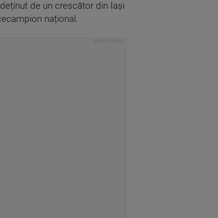
eținut de un crescător din Iași
icecampion național.