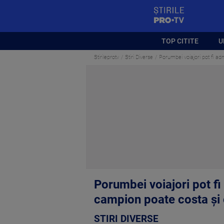
StirilePROTV
TOP CITITE
U
Stirileprotv
Stiri Diverse
Porumbei voiajori pot fi adm
Porumbei voiajori pot fi
campion poate costa și 
STIRI DIVERSE