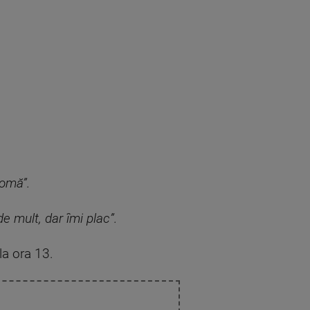
lomă”.
e mult, dar îmi plac”.
la ora 13.