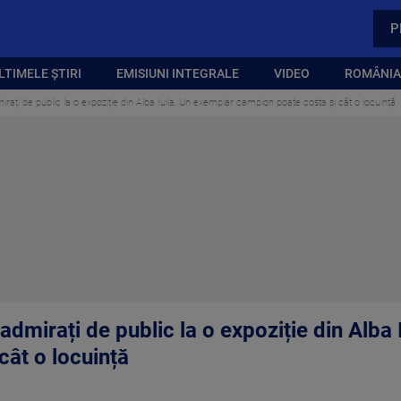
P
LTIMELE ȘTIRI
EMISIUNI INTEGRALE
VIDEO
ROMÂNIA,
irați de public la o expoziție din Alba Iulia. Un exemplar campion poate costa și cât o locuință
 admirați de public la o expoziție din Alba
cât o locuință