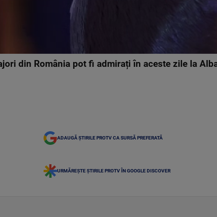
ori din România pot fi admirați în aceste zile la Alba
ADAUGĂ ȘTIRILE PROTV CA SURSĂ PREFERATĂ
URMĂREȘTE ȘTIRILE PROTV ÎN GOOGLE DISCOVER