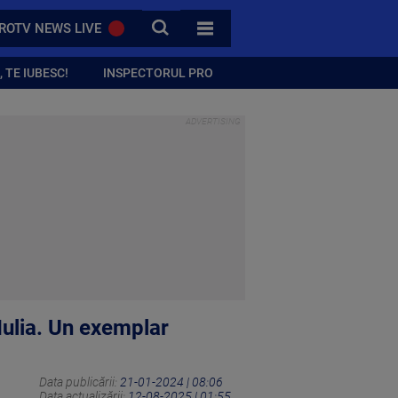
CAUTA
ROTV NEWS LIVE
TOATE CATEGORIILE
 TE IUBESC!
INSPECTORUL PRO
 Iulia. Un exemplar
Data publicării:
21-01-2024 | 08:06
Data actualizării:
12-08-2025 | 01:55