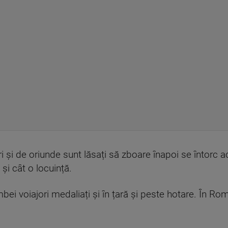
i și de oriunde sunt lăsați să zboare înapoi se întorc 
i cât o locuință.
bei voiajori medaliați și în țară și peste hotare. În R