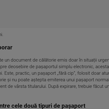
i.
porar
 un document de călătorie emis doar în situații urgent
 Spre deosebire de pașaportul simplu electronic, acest
. Este, practic, un pașaport „fără cip”, folosit doar a
rie și nu poate aștepta emiterea unui pașaport norma
ent de vârsta titularului. După expirare, trebuie făcut 
intre cele două tipuri de pașaport