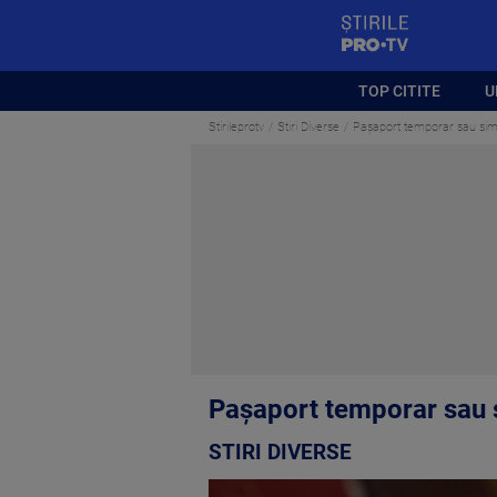
StirilePROTV
TOP CITITE
U
Stirileprotv
Stiri Diverse
Pașaport temporar sau simpl
Pașaport temporar sau si
STIRI DIVERSE