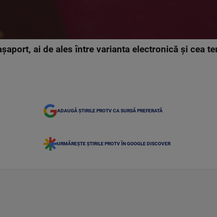
șaport, ai de ales între varianta electronică și cea t
ADAUGĂ ȘTIRILE PROTV CA SURSĂ PREFERATĂ
URMĂREȘTE ȘTIRILE PROTV ÎN GOOGLE DISCOVER