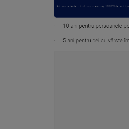
Prima noapte de Untold, un succes uriaș. 120.000 de participanț
· 10 ani pentru persoanele pe
· 5 ani pentru cei cu vârste înt