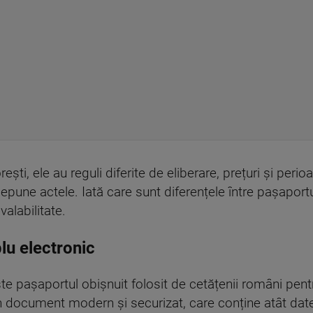
ești, ele au reguli diferite de eliberare, prețuri și peri
depune actele. Iată care sunt diferențele între pașaportu
valabilitate.
lu electronic
e pașaportul obișnuit folosit de cetățenii români pentru
 document modern și securizat, care conține atât datele