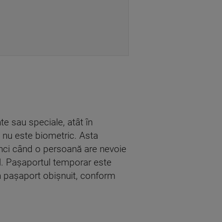
e sau speciale, atât în
a nu este biometric. Asta
tunci când o persoană are nevoie
l. Pașaportul temporar este
un pașaport obișnuit, conform