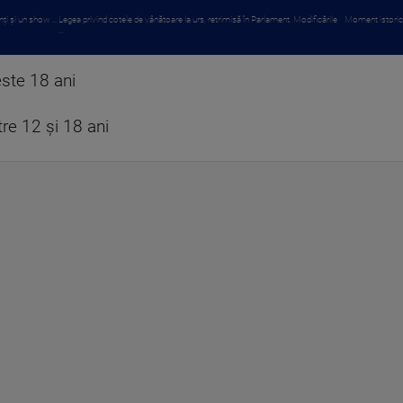
i și un show ...
Legea privind cotele de vânătoare la urs, retrimisă în Parlament. Modificările
Moment istoric p
...
ste 18 ani
re 12 și 18 ani