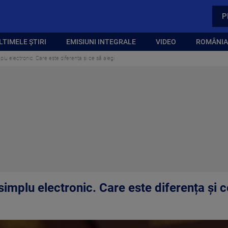
P
LTIMELE ȘTIRI
EMISIUNI INTEGRALE
VIDEO
ROMÂNIA,
u electronic. Care este diferența și ce să alegi
mplu electronic. Care este diferența și c