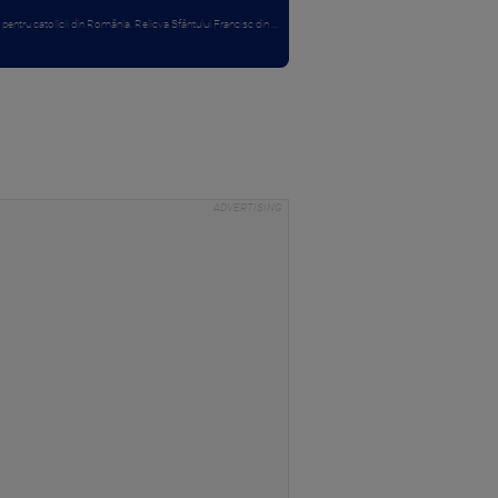
entru catolicii din România. Relicva Sfântului Francisc din ...