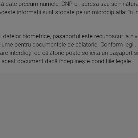
ngă date precum numele, CNP-ul, adresa sau semnătura,
Aceste informații sunt stocate pe un microcip aflat în in
și datelor biometrice, pașaportul este recunoscut la niv
a lume pentru documentele de călătorie. Conform legii,
 are interdicții de călătorie poate solicita un pașaport s
 acest document dacă îndeplinește condițiile legale.