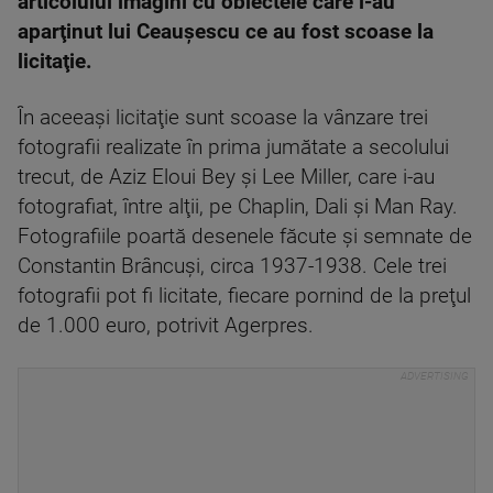
articolului imagini cu obiectele care i-au
aparţinut lui Ceauşescu ce au fost scoase la
licitaţie.
În aceeaşi licitaţie sunt scoase la vânzare trei
fotografii realizate în prima jumătate a secolului
trecut, de Aziz Eloui Bey şi Lee Miller, care i-au
fotografiat, între alţii, pe Chaplin, Dali şi Man Ray.
Fotografiile poartă desenele făcute şi semnate de
Constantin Brâncuşi, circa 1937-1938. Cele trei
fotografii pot fi licitate, fiecare pornind de la preţul
de 1.000 euro, potrivit Agerpres.