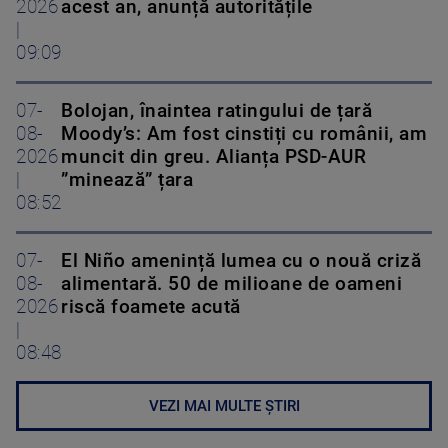
2026
acest an, anunță autoritățile
|
09:09
07-
Bolojan, înaintea ratingului de țară
08-
Moody’s: Am fost cinstiți cu românii, am
2026
muncit din greu. Alianța PSD-AUR
|
”minează” țara
08:52
07-
El Niño amenință lumea cu o nouă criză
08-
alimentară. 50 de milioane de oameni
2026
riscă foamete acută
|
08:48
VEZI MAI MULTE ȘTIRI