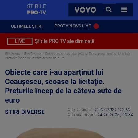
StirilePROTV
CAUTA
VOYO
TOATE 
PROTV NEWS LIVE
ULTIMELE ȘTIRI
LIVE
Știrile PRO TV ale dimineții
Stirileprotv
Stiri Diverse
Obiecte care i-au aparţinut lui Ceauşescu, scoase la licitaţie.
Prețurile încep de la câteva sute de euro
Obiecte care i-au aparţinut lui
Ceauşescu, scoase la licitaţie.
Prețurile încep de la câteva sute de
euro
Data publicării:
12-07-2021 | 12:50
STIRI DIVERSE
Data actualizării:
14-10-2025 | 09:34