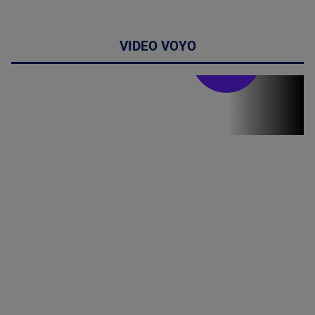
VIDEO VOYO
Stirile PRO TV
Stirile PRO
TV # 19.00 -
06 August
2026
MAI
MULTE