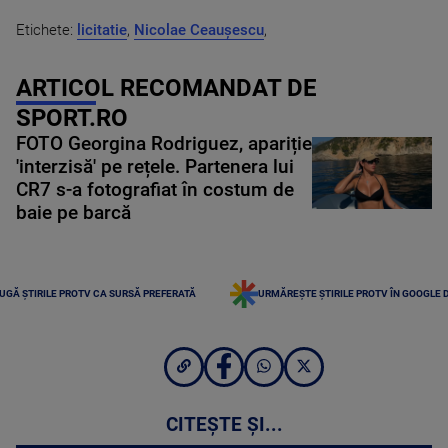
Etichete:
licitatie
,
Nicolae Ceaușescu
,
ARTICOL RECOMANDAT DE
SPORT.RO
FOTO Georgina Rodriguez, apariție
'interzisă' pe rețele. Partenera lui
CR7 s-a fotografiat în costum de
baie pe barcă
UGĂ ȘTIRILE PROTV CA SURSĂ PREFERATĂ
URMĂREȘTE ȘTIRILE PROTV ÎN GOOGLE 
CITEȘTE ȘI...