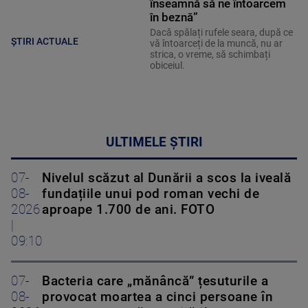
înseamnă să ne întoarcem
în beznă”
Dacă spălați rufele seara, după ce
ȘTIRI ACTUALE
vă întoarceți de la muncă, nu ar
strica, o vreme, să schimbați
obiceiul.
ULTIMELE ȘTIRI
07-
Nivelul scăzut al Dunării a scos la iveală
08-
fundațiile unui pod roman vechi de
2026
aproape 1.700 de ani. FOTO
|
09:10
07-
Bacteria care „mănâncă” țesuturile a
08-
provocat moartea a cinci persoane în