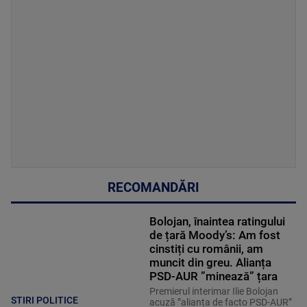
RECOMANDĂRI
Bolojan, înaintea ratingului
de țară Moody’s: Am fost
cinstiți cu românii, am
muncit din greu. Alianța
PSD-AUR ”minează” țara
Premierul interimar Ilie Bolojan
STIRI POLITICE
acuză ”alianța de facto PSD-AUR”