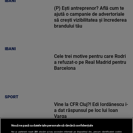
IBANI
(P) Ești antreprenor? Află cum te
ajută o campanie de advertoriale
să crești vizibilitatea și încrederea
brandului tău
IBANI
Cele trei motive pentru care Rodri
a refuzat-o pe Real Madrid pentru
Barcelona
SPORT
Vine la CFR Cluj?! Edi Iordănescu i-
a dat răspunsul pe loc lui Ioan
Varga
Nouă ne pasă ca datele tale personale să rămână confidențiale
Noi și partenerii noștri
201
stocăm și/sau accesăm informații pe dispozitivul dvs., precum identificatorii cookie