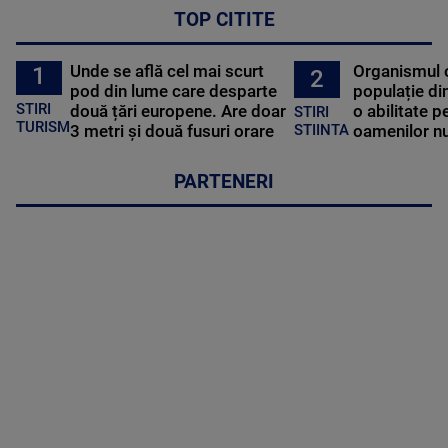
TOP CITITE
Unde se află cel mai scurt
Organismul 
1
2
pod din lume care desparte
populație di
STIRI
două țări europene. Are doar
o abilitate p
STIRI
TURISM
3 metri și două fusuri orare
oamenilor nu
STIINTA
PARTENERI