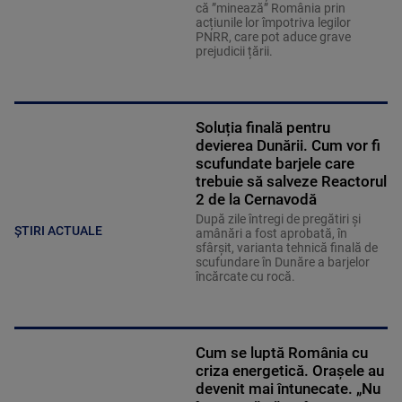
că ”minează” România prin
acțiunile lor împotriva legilor
PNRR, care pot aduce grave
prejudicii țării.
Soluția finală pentru
devierea Dunării. Cum vor fi
scufundate barjele care
trebuie să salveze Reactorul
2 de la Cernavodă
După zile întregi de pregătiri și
ȘTIRI ACTUALE
amânări a fost aprobată, în
sfârșit, varianta tehnică finală de
scufundare în Dunăre a barjelor
încărcate cu rocă.
Cum se luptă România cu
criza energetică. Orașele au
devenit mai întunecate. „Nu