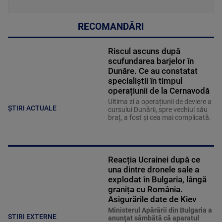
RECOMANDĂRI
Riscul ascuns după
scufundarea barjelor în
Dunăre. Ce au constatat
specialiștii în timpul
operațiunii de la Cernavodă
Ultima zi a operațiunii de deviere a
ȘTIRI ACTUALE
cursului Dunării, spre vechiul său
braț, a fost și cea mai complicată.
Reacția Ucrainei după ce
una dintre dronele sale a
explodat în Bulgaria, lângă
granița cu România.
Asigurările date de Kiev
Ministerul Apărării din Bulgaria a
STIRI EXTERNE
anunţat sâmbătă că aparatul