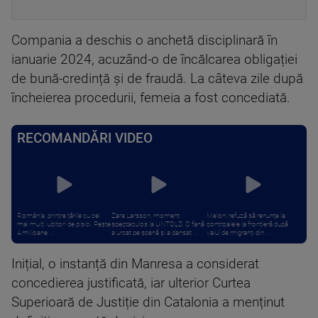
Compania a deschis o anchetă disciplinară în
ianuarie 2024, acuzând-o de încălcarea obligației
de bună-credință și de fraudă. La câteva zile după
încheierea procedurii, femeia a fost concediată.
RECOMANDĂRI VIDEO
România, printre țările cu cei
Zara Larsson, moment
Meloni refuză să renunțe la
mai mulți iubitori de pisici. Peste
spectaculos la UNTOLD. O fană
controalele la frontieră după
4 milioane ...
a urcat pe scenă și a dansat ...
valul de migranți din ...
Inițial, o instanță din Manresa a considerat
concedierea justificată, iar ulterior Curtea
Superioară de Justiție din Catalonia a menținut