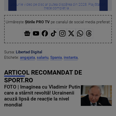
Jocurile video pe disc ar putea dispărea din 2028. PlayStation
Mușcă
trece complet la ...
Urmărește
Știrile PRO TV
pe canalul de social media preferat:
Sursa:
Libertad Digital
Etichete:
angajata
,
salariu
,
Spania
,
instanta
,
ARTICOL RECOMANDAT DE
SPORT.RO
FOTO | Imaginea cu Vladimir Putin
care a stârnit revoltă! Ucrainenii
acuză lipsă de reacție la nivel
mondial