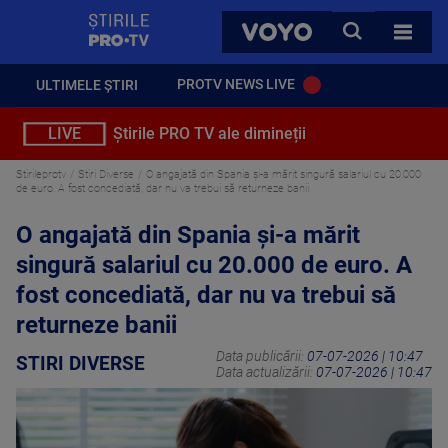
StirilePROTV
CAUTA
VOYO
TOATE 
PROTV NEWS LIVE
ULTIMELE ȘTIRI
LIVE
Știrile PRO TV ale dimineții
Stirileprotv
Stiri Diverse
O angajată din Spania și-a mărit singură salariul cu 20.000
de euro. A fost concediată, dar nu va trebui să returneze banii
O angajată din Spania și-a mărit
singură salariul cu 20.000 de euro. A
fost concediată, dar nu va trebui să
returneze banii
Data publicării:
07-07-2026 | 10:47
STIRI DIVERSE
Data actualizării:
07-07-2026 | 10:47