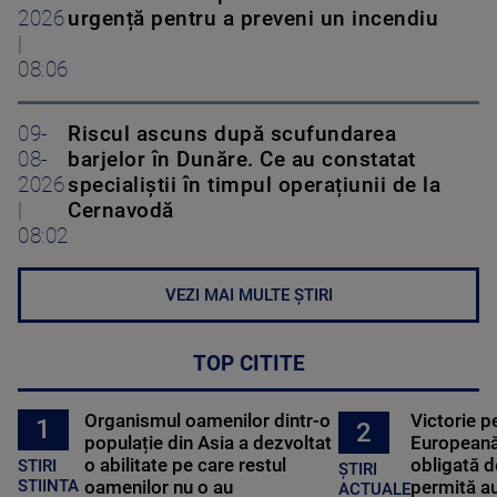
2026
urgență pentru a preveni un incendiu
|
08:06
09-
Riscul ascuns după scufundarea
08-
barjelor în Dunăre. Ce au constatat
2026
specialiștii în timpul operațiunii de la
|
Cernavodă
08:02
VEZI MAI MULTE ȘTIRI
TOP CITITE
Organismul oamenilor dintr-o
Victorie p
1
2
populație din Asia a dezvoltat
Europeană
o abilitate pe care restul
obligată d
STIRI
ȘTIRI
oamenilor nu o au
permită au
STIINTA
ACTUALE