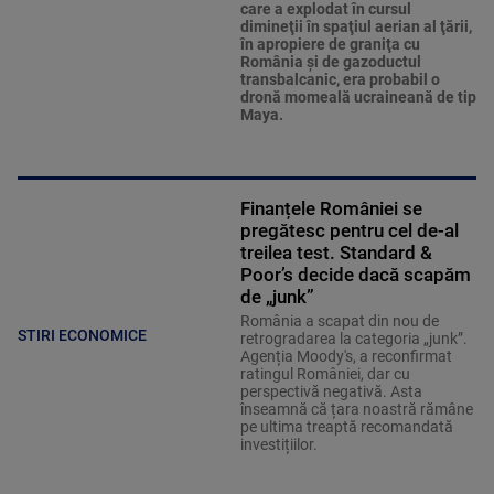
care a explodat în cursul
dimineţii în spaţiul aerian al ţării,
în apropiere de graniţa cu
România şi de gazoductul
transbalcanic, era probabil o
dronă momeală ucraineană de tip
Maya.
Finanțele României se
pregătesc pentru cel de-al
treilea test. Standard &
Poor’s decide dacă scapăm
de „junk”
România a scapat din nou de
STIRI ECONOMICE
retrogradarea la categoria „junk”.
Agenția Moody's, a reconfirmat
ratingul României, dar cu
perspectivă negativă. Asta
înseamnă că țara noastră rămâne
pe ultima treaptă recomandată
investițiilor.