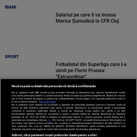
IBANI
Salariul pe care îl va încasa
Marius Șumudică la CFR Cluj
SPORT
Fotbalistul din Superliga care l-a
uimit pe Florin Prunea:
”Extraordinar”
Nouă ne pasă ca datele tale personale să rămână confidențiale
Noi și partenerii noștri
201
stocăm și/sau accesăm informații pe dispozitivul dvs., precum identificatorii cookie
unici pentru prelucrarea datelor cu caracter personal. Puteți accepta sau gestiona alegerile dvs. făcând clic mai jos
sau în orice moment, pe pagina cu politica de confidențialitate. Aceste alegeri vor fi raportate partenerilor noștri și
nu vă vor afecta navigarea.
Mai multe detalii
Noi si partenerii nostri (retelele de socializare si agentiile de publicitate partenere, precum si furnizorii nostri de
SPORT
servicii de date analitice) prelucram date pentru a permite website-ului sa functioneze, pentru a personaliza
continutul si anunturile publicitare afisate in functie de interesele si/sau profilul dvs., pentru a va oferi
functionalitati aferente retelelor de socializare si pentru a analiza traficul pe website. Beneficiati de drepturile
prevazute de art. 15-22 din GDPR in legatura cu prelucrarea datelor cu caracter personal. Aceste drepturi pot fi
exercitate prin modalitatea indicata
aici
. Prin click pe “ACCEPT TOATE”, acceptati folosirea tuturor Tehnologiilor de
tip Cookie, care implica inclusiv acceptul dvs. cu privire la stocarea/accesarea informatiilor de catre Vendor-ii cu
care colaboram. Prin click pe “VREAU SA MODIFIC SETARILE INDIVIDUAL” puteti schimba preferintele in mod
individual, mai putin cele legate de cookie strict necesare pentru functionarea website-ului.
Atât noi, cât și partenerii noștri prelucrăm datele pentru a oferi: