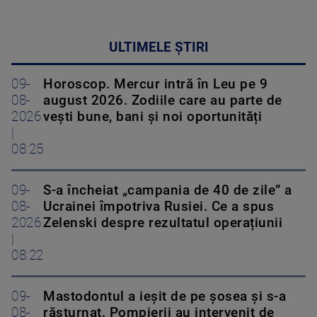
ULTIMELE ȘTIRI
09-
Horoscop. Mercur intră în Leu pe 9
08-
august 2026. Zodiile care au parte de
2026
vești bune, bani și noi oportunități
|
08:25
09-
S-a încheiat „campania de 40 de zile” a
08-
Ucrainei împotriva Rusiei. Ce a spus
2026
Zelenski despre rezultatul operațiunii
|
08:22
09-
Mastodontul a ieșit de pe șosea și s-a
08-
răsturnat. Pompierii au intervenit de