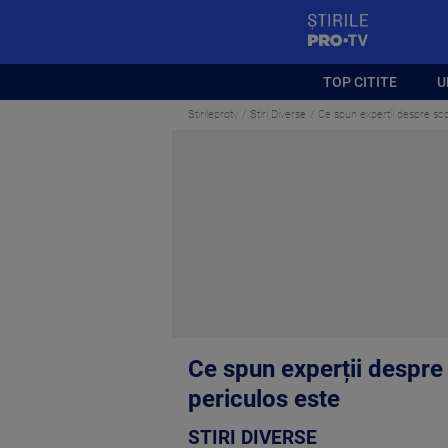
StirilePROTV
TOP CITITE
U
Stirileprotv
Stiri Diverse
Ce spun experții despre sco
Ce spun experții despre
periculos este
STIRI DIVERSE