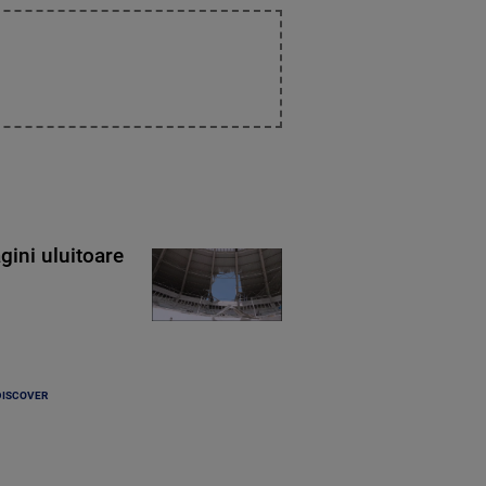
gini uluitoare
DISCOVER