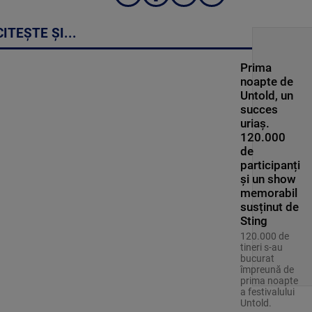
CITEȘTE ȘI...
Prima
noapte de
Untold, un
succes
uriaș.
120.000
de
participanți
și un show
memorabil
susținut de
Sting
120.000 de
tineri s-au
bucurat
împreună de
prima noapte
a festivalului
Untold.