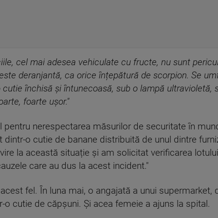
ile, cel mai adesea vehiculate cu fructe, nu sunt pericu
 este deranjantă, ca orice înțepătură de scorpion. Se um
o cutie închisă și întunecoasă, sub o lampă ultravioletă,
oarte, foarte ușor."
l pentru nerespectarea măsurilor de securitate în mun
 dintr-o cutie de banane distribuită de unul dintre furniz
vire la această situație și am solicitat verificarea lotul
cauzele care au dus la acest incident."
acest fel. În luna mai, o angajată a unui supermarket, 
r-o cutie de căpșuni. Și acea femeie a ajuns la spital.