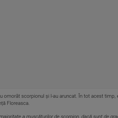
au omorât scorpionul și l-au aruncat. În tot acest timp, 
nță Floreasca.
majoritate a mușcăturilor de scorpion, dacă sunt de gra