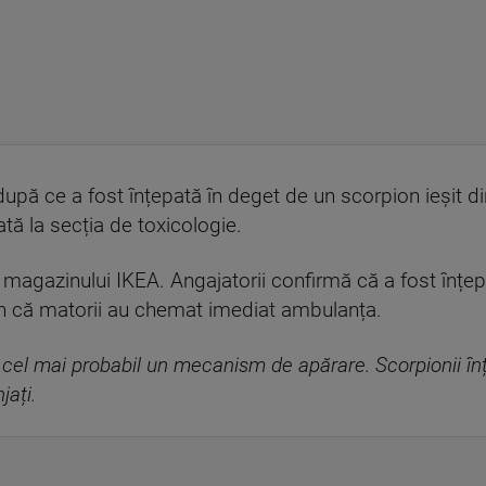
upă ce a fost înțepată în deget de un scorpion ieșit di
ată la secția de toxicologie.
 magazinului IKEA. Angajatorii confirmă că a fost înțe
n că matorii au chemat imediat ambulanța.
cel mai probabil un mecanism de apărare. Scorpionii înțe
jați.