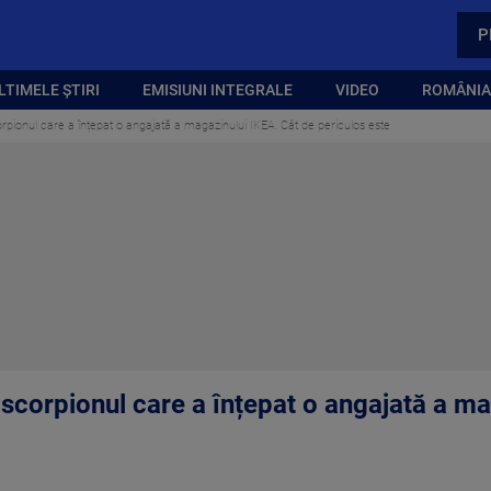
P
LTIMELE ȘTIRI
EMISIUNI INTEGRALE
VIDEO
ROMÂNIA,
rpionul care a înțepat o angajată a magazinului IKEA. Cât de periculos este
 scorpionul care a înțepat o angajată a ma