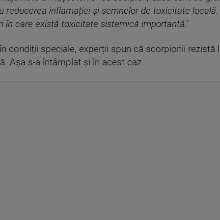
 reducerea inflamației și semnelor de toxicitate locală.
 în care există toxicitate sistemică importantă."
n condiții speciale, experții spun că scorpionii rezistă
nă. Așa s-a întâmplat și în acest caz.