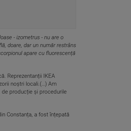
loase - izometrus - nu are o
flă, doare, dar un număr restrâns
 scorpionul apare cu fluorescență
că. Reprezentanții IKEA
orii noștri locali.(…) Am
ui de producție și procedurile
din Constanța, a fost înțepată