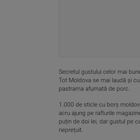
Secretul gustului celor mai bune
Tot Moldova se mai laudă și cu a
pastrama afumată de porc.
1.000 de sticle cu borș moldoven
acru ajung pe rafturile magazinel
puțin de doi lei, dar gustul pe 
neprețuit.