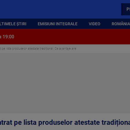
P
LTIMELE ȘTIRI
EMISIUNI INTEGRALE
VIDEO
ROMÂNIA,
a 19:00
pe lista produselor atestate tradițional. Ce avantaje are
rat pe lista produselor atestate tradițion