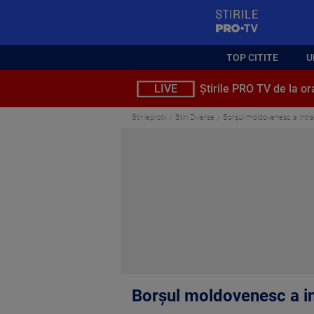
StirilePROTV
TOP CITITE
U
LIVE
Știrile PRO TV de la or
Stirileprotv
Stiri Diverse
Borșul moldovenesc a intrat 
Borșul moldovenesc a int