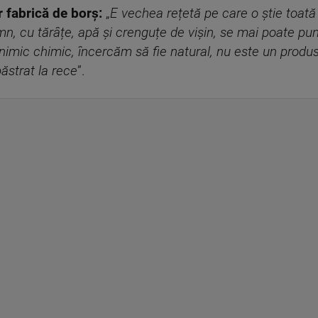
r fabrică de borș:
„
E vechea rețetă pe care o știe toat
lemn, cu tărâțe, apă și crenguțe de vișin, se mai poate pu
nimic chimic, încercăm să fie natural, nu este un produs
păstrat la rece
”.