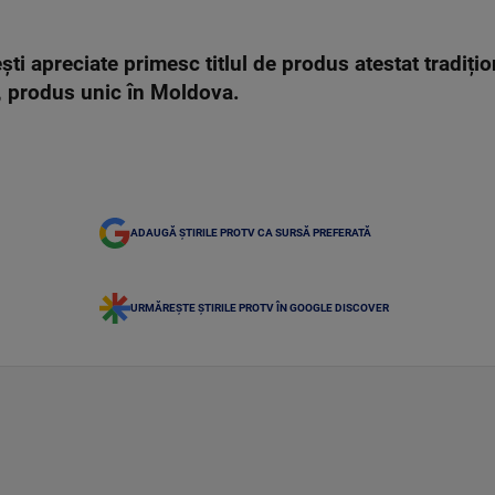
i apreciate primesc titlul de produs atestat tradiți
, produs unic în Moldova.
ADAUGĂ ȘTIRILE PROTV CA SURSĂ PREFERATĂ
URMĂREȘTE ȘTIRILE PROTV ÎN GOOGLE DISCOVER