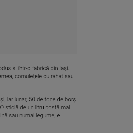
us și într-o fabrică din Iași.
lemea, cornulețele cu rahat sau
i, iar lunar, 50 de tone de borș
 O sticlă de un litru costă mai
 găină sau numai legume, e