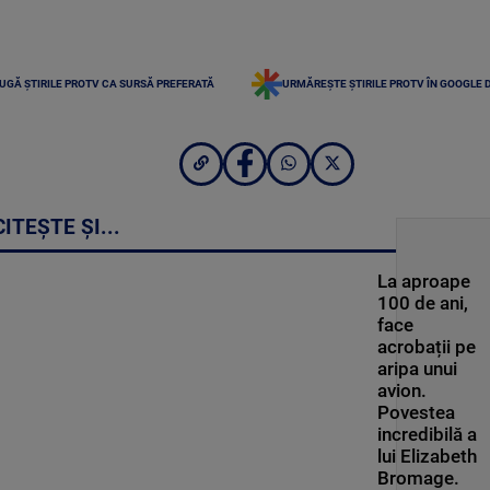
UGĂ ȘTIRILE PROTV CA SURSĂ PREFERATĂ
URMĂREȘTE ȘTIRILE PROTV ÎN GOOGLE 
CITEȘTE ȘI...
La aproape
100 de ani,
face
acrobații pe
aripa unui
avion.
Povestea
incredibilă a
lui Elizabeth
Bromage.