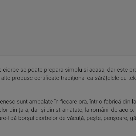
 ciorbe se poate prepara simplu și acasă, dar este prod
lte produse certificate tradițional ca sărățelele cu te
esc sunt ambalate în fiecare oră, într-o fabrică din Iaș
or din țară, dar și din străinătate, la românii de acolo.
care-l dă borșul ciorbelor de văcuță, pește, perișoare,