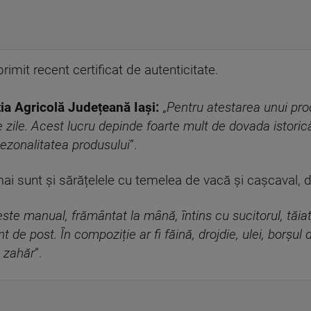
primit recent certificat de autenticitate.
ția Agricolă Județeană Iași:
„
Pentru atestarea unui prod
zile. Acest lucru depinde foarte mult de dovada istorică
 sezonalitatea produsului
”.
 mai sunt și sărățelele cu temelea de vacă și cașcaval, d
este manual, frământat la mână, întins cu sucitorul, tăiat
 de post. În compoziție ar fi făină, drojdie, ulei, borșu
n zahă
r
”.