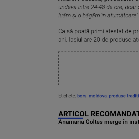
undeva între 24-48 de ore, doar 
luăm și o băgăm în afumătoare
”
Ca să poată primi atestat de pr
ani. Iașiul are 20 de produse at
Etichete:
bors
,
moldova
,
produse tradit
ARTICOL RECOMANDAT
Anamaria Goltes merge în ins