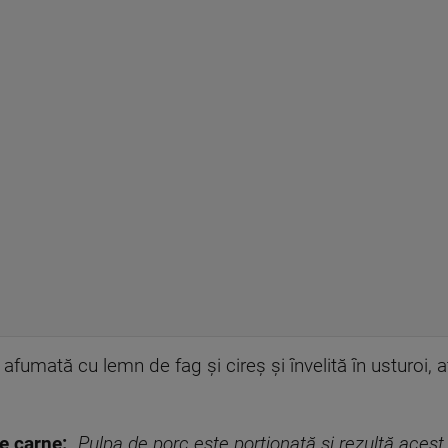
afumată cu lemn de fag și cireș și învelită în usturoi, a
e carne:
„
Pulpa de porc este porționată și rezultă acest p