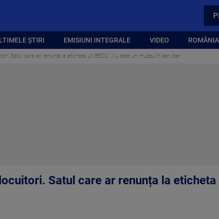
P
LTIMELE ȘTIRI
EMISIUNI INTEGRALE
VIDEO
ROMÂNIA,
uitori. Satul care ar renunța la eticheta UNESCO: „Nu este un muzeu în aer liber”
 locuitori. Satul care ar renunța la etiche