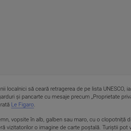
ii localnici să ceară retragerea de pe lista UNESCO, ia
 garduri și pancarte cu mesaje precum „Proprietate privat
arată
Le Figaro
.
mn, vopsite în alb, galben sau maro, cu o clopotniță din
ă vizitatorilor o imagine de carte poștală. Turiștii pot 