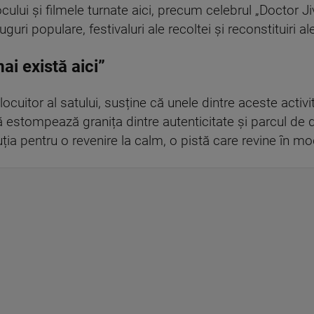
cului și filmele turnate aici, precum celebrul „Doctor Ji
ri populare, festivaluri ale recoltei și reconstituiri ale
i există aici”
cuitor al satului, susține că unele dintre aceste activi
ă estompează granița dintre autenticitate și parcul de di
uția pentru o revenire la calm, o pistă care revine în mod