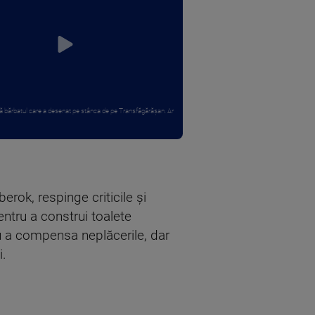
 bărbatul care a desenat pe stânca de pe Transfăgărășan. Ar
rok, respinge criticile și
entru a construi toalete
ru a compensa neplăcerile, dar
i.