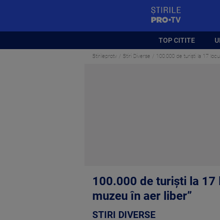
StirilePROTV
TOP CITITE
U
Stirileprotv
Stiri Diverse
100.000 de turiști la 17 loc
100.000 de turiști la 17
muzeu în aer liber”
STIRI DIVERSE