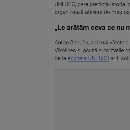
UNESCO, care prezintă istoria lo
organizează ateliere de meșteșugu
„Le arătăm ceva ce nu ma
Anton Sabuča, cel mai vârstnic lo
Vlkolinec și acuză autoritățile c
de la
eticheta UNESCO
ar fi sol