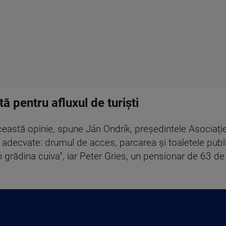
tă pentru afluxul de turiști
ceastă opinie, spune Ján Ondrík, președintele Asociației
i adecvate: drumul de acces, parcarea și toaletele publi
în grădina cuiva”, iar Peter Gries, un pensionar de 63 d