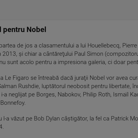
l pentru Nobel
 partea de jos a clasamentului a lui Houellebecq, Pie
n 2013, şi chiar a cântăreţului Paul Simon (compozitor
 nu sunt acolo pentru a impresiona galeria, ci doar pent
la Le Figaro se întreabă dacă juraţii Nobel vor avea cur
 Salman Rushdie, luptătorul neobosit pentru libertate, î
-a neglijat pe Borges, Nabokov, Philip Roth, Ismaïl Kad
 Bonnefoy.
 l-a văzut pe Bob Dylan câştigător, la fel ca Patrick Mo
4.