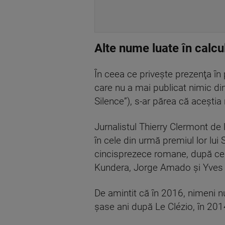
Alte nume luate în calcu
În ceea ce priveşte prezenţa în
care nu a mai publicat nimic di
Silence”), s-ar părea că aceştia
Jurnalistul Thierry Clermont de 
în cele din urmă premiul lor lui
cincisprezece romane, după ce i
Kundera, Jorge Amado şi Yves
De amintit că în 2016, nimeni nu
şase ani după Le Clézio, în 201