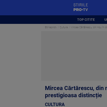
StirilePROTV
TOP CITITE
U
Stirileprotv
Cultura
Mircea Cărtărescu, din nou în că
Mircea Cărtărescu, din 
prestigioasa distincție
CULTURA