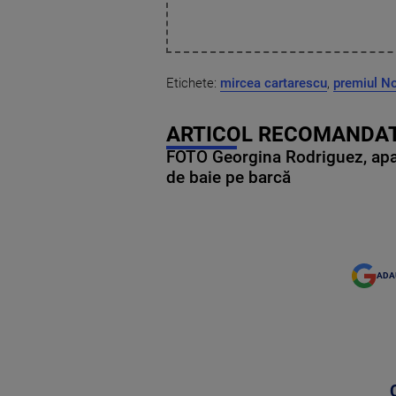
Etichete:
mircea cartarescu
,
premiul N
ARTICOL RECOMANDAT
FOTO Georgina Rodriguez, apariț
de baie pe barcă
ADA