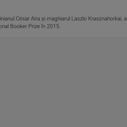
tinianul César Aira şi maghiarul Laszlo Krasznahorkai, 
ional Booker Prize în 2015.