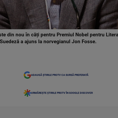
te din nou în căți pentru Premiul Nobel pentru Litera
Suedeză a ajuns la norvegianul Jon Fosse.
ADAUGĂ ȘTIRILE PROTV CA SURSĂ PREFERATĂ
URMĂREȘTE ȘTIRILE PROTV ÎN GOOGLE DISCOVER