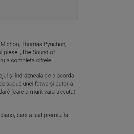
rre Michon, Thomas Pynchon,
ul piesei „The Sound of
ru a completa cifrele.
ajul şi îndrăzneala de a acorda
ncă supus unei fatwa şi autor a
aré (care a murit vara trecută),
diano, care a luat premiul la