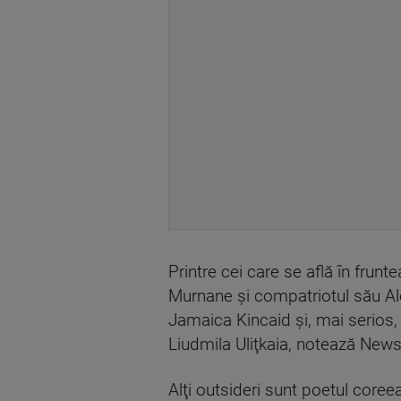
Printre cei care se află în frun
Murnane şi compatriotul său Ale
Jamaica Kincaid şi, mai serios,
Liudmila Uliţkaia, notează News
Alţi outsideri sunt poetul core