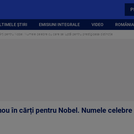
P
LTIMELE ȘTIRI
EMISIUNI INTEGRALE
VIDEO
ROMÂNIA,
rți pentru Nobel. Numele celebre cu care se luptă pentru prestigioasa distincție
nou în cărți pentru Nobel. Numele celebre 