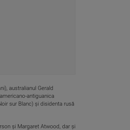
ni), australianul Gerald
e americano-antiguanica
oir sur Blanc) şi disidenta rusă
arson şi Margaret Atwood, dar şi