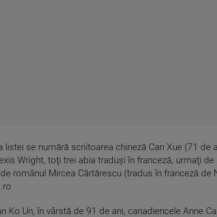
tea listei se numără scriitoarea chineză Can Xue (71 de a
xis Wright, toţi trei abia traduşi în franceză, urmaţi d
 de românul Mircea Cărtărescu (tradus în franceză de N
.ro
ean Ko Un, în vârstă de 91 de ani, canadiencele Anne C