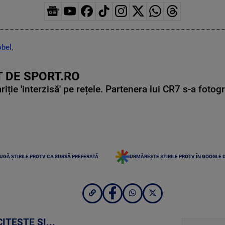
obel
,
 DE SPORT.RO
ie 'interzisă' pe rețele. Partenera lui CR7 s-a fotog
UGĂ ȘTIRILE PROTV CA SURSĂ PREFERATĂ
URMĂREȘTE ȘTIRILE PROTV ÎN GOOGLE 
CITEȘTE ȘI...