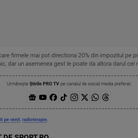
care firmele mai pot directiona 20% din impozitul pe pr
mic, dar un asemenea gest le poate da altora darul cel m
Urmărește
Știrile PRO TV
pe canalul de social media preferat:
t pe venit
,
radioterapie
,
 DE SPORT.RO