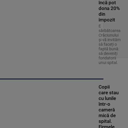
încă pot
dona 20%
din
impozit
E
sărbătoarea
Crăciunului
şi vă invităm
să faceți o
faptă bună:
să deveniți
fondatorii
unui spital.
Copii
care stau
cu lunile
într-o
cameră
mică de
spital.
Firmele