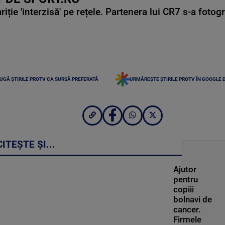
ie 'interzisă' pe rețele. Partenera lui CR7 s-a fotog
UGĂ ȘTIRILE PROTV CA SURSĂ PREFERATĂ
URMĂREȘTE ȘTIRILE PROTV ÎN GOOGLE 
CITEȘTE ȘI...
Ajutor
pentru
copiii
bolnavi de
cancer.
Firmele