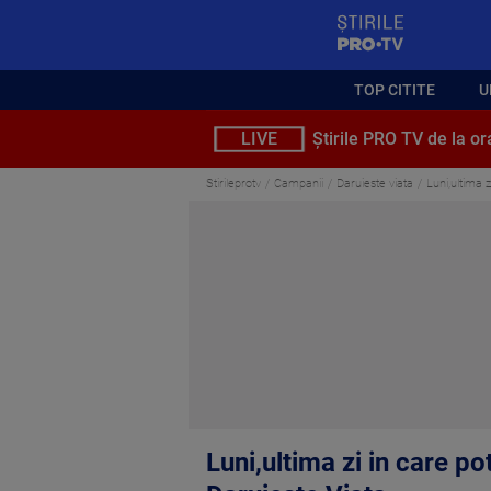
StirilePROTV
TOP CITITE
U
LIVE
Știrile PRO TV de la or
Stirileprotv
Campanii
Daruieste viata
Luni,ultima 
Luni,ultima zi in care po