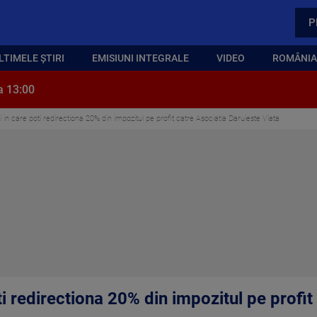
P
LTIMELE ȘTIRI
EMISIUNI INTEGRALE
VIDEO
ROMÂNIA,
a 13:00
zi in care poti redirectiona 20% din impozitul pe profit catre Asociatia Daruieste Viata
ti redirectiona 20% din impozitul pe profit