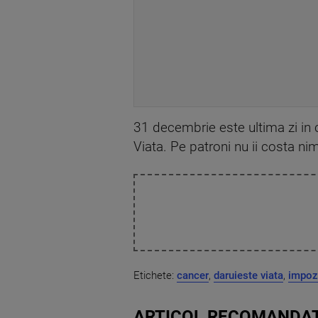
31 decembrie este ultima zi in 
Viata. Pe patroni nu ii costa ni
Etichete:
cancer
,
daruieste viata
,
impozi
ARTICOL RECOMANDAT