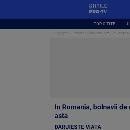
StirilePROTV
TOP CITITE
U
Stirileprotv
Campanii
Daruieste viata
In Romania, 
In Romania, bolnavii de c
asta
DARUIESTE VIATA