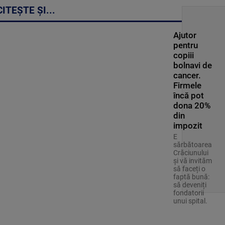
CITEȘTE ȘI...
Ajutor
pentru
copiii
bolnavi de
cancer.
Firmele
încă pot
dona 20%
din
impozit
E
sărbătoarea
Crăciunului
şi vă invităm
să faceți o
faptă bună:
să deveniți
fondatorii
unui spital.