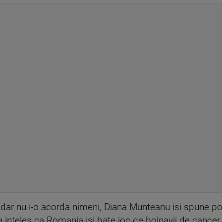
dar nu i-o acorda nimeni, Diana Munteanu isi spune po
a inteles ca Romania isi bate joc de bolnavii de cancer.