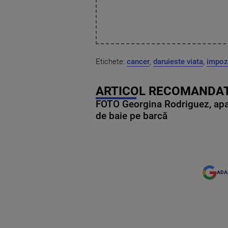
Etichete:
cancer
,
daruieste viata
,
impozi
ARTICOL RECOMANDAT
FOTO Georgina Rodriguez, apariț
de baie pe barcă
ADA