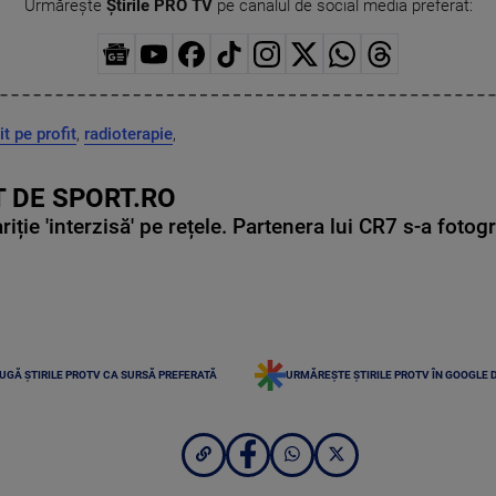
Urmărește
Știrile PRO TV
pe canalul de social media preferat:
t pe profit
,
radioterapie
,
 DE SPORT.RO
ie 'interzisă' pe rețele. Partenera lui CR7 s-a fotog
UGĂ ȘTIRILE PROTV CA SURSĂ PREFERATĂ
URMĂREȘTE ȘTIRILE PROTV ÎN GOOGLE 