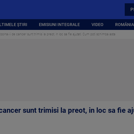
P
LTIMELE ȘTIRI
EMISIUNI INTEGRALE
VIDEO
ROMÂNIA,
bolnavii de cancer sunt trimisi la preot, in loc sa fie ajutati. Cum poti schimba asta
ancer sunt trimisi la preot, in loc sa fie 