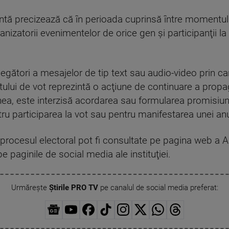
tă precizează că în perioada cuprinsă între momentul 
ganizatorii evenimentelor de orice gen şi participanţii l
legători a mesajelor de tip text sau audio-video prin c
eptului de vot reprezintă o acţiune de continuare a prop
a, este interzisă acordarea sau formularea promisiuni
ru participarea la vot sau pentru manifestarea unei anu
rocesul electoral pot fi consultate pe pagina web a Aut
 paginile de social media ale instituţiei.
Urmărește
Știrile PRO TV
pe canalul de social media preferat: