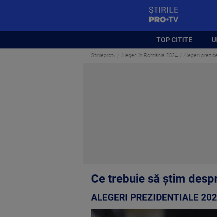
StirilePROTV
TOP CITITE
U
Stirileprotv
Alegeri în România 2024
Alegeri prezide
Ce trebuie să știm desp
ALEGERI PREZIDENTIALE 20