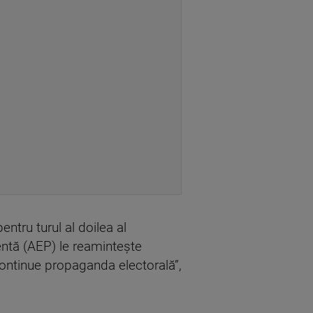
ntru turul al doilea al
entă (AEP) le reaminteşte
 continue propaganda electorală”,