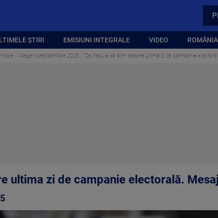
P
LTIMELE ȘTIRI
EMISIUNI INTEGRALE
VIDEO
ROMÂNIA,
ntiale
Alegeri prezidentiale 2025
Ce trebuie să știm despre ultima zi de campanie electora
re ultima zi de campanie electorală. Mesa
25