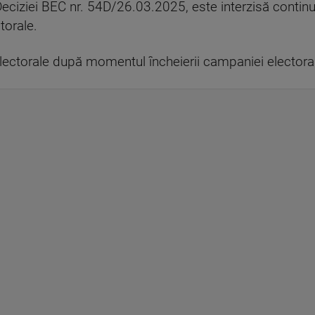
t Deciziei BEC nr. 54D/26.03.2025, este interzisă conti
torale.
ectorale după momentul încheierii campaniei electoral