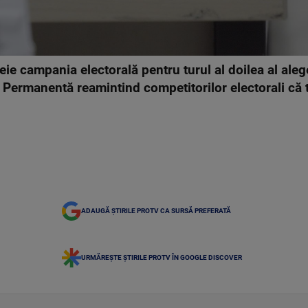
ie campania electorală pentru turul al doilea al alege
ă Permanentă reamintind competitorilor electorali că 
ADAUGĂ ȘTIRILE PROTV CA SURSĂ PREFERATĂ
URMĂREȘTE ȘTIRILE PROTV ÎN GOOGLE DISCOVER