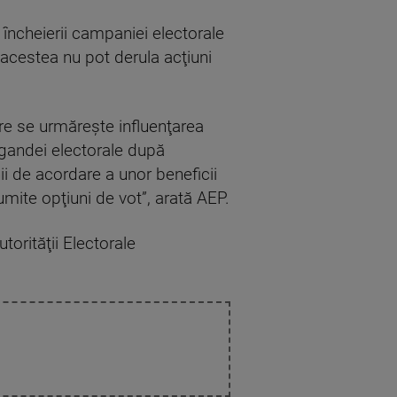
încheierii campaniei electorale
a acestea nu pot derula acţiuni
are se urmăreşte influenţarea
agandei electorale după
i de acordare a unor beneficii
mite opţiuni de vot”, arată AEP.
orităţii Electorale