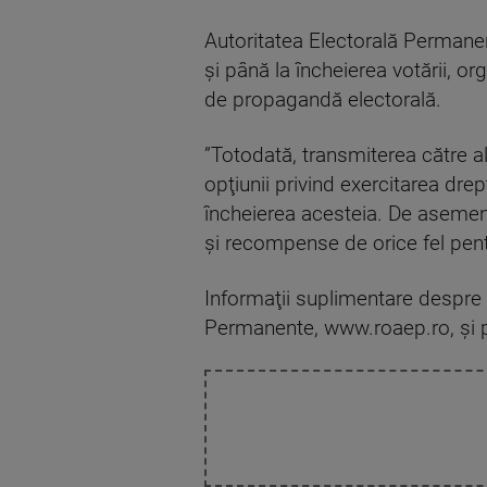
Autoritatea Electorală Permanen
şi până la încheierea votării, or
de propagandă electorală.
”Totodată, transmiterea către a
opţiunii privind exercitarea dr
încheierea acesteia. De asemene
şi recompense de orice fel pent
Informaţii suplimentare despre p
Permanente, www.roaep.ro, şi pe