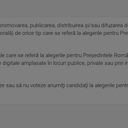
 promovarea, publicarea, distribuirea şi/sau difuzarea de
rală) de orice tip care se referă la alegerile pentru Pr
le care se referă la alegerile pentru Preşedintele Româ
 digitale amplasate în locuri publice, private sau prin 
eze sau să nu voteze anumiţi candidaţi la alegerile pen