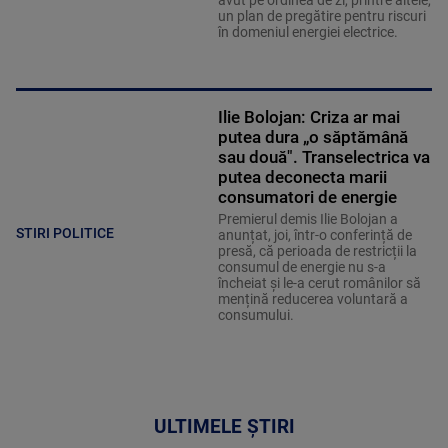
avut pe ordinea de zi, printre altele,
un plan de pregătire pentru riscuri
în domeniul energiei electrice.
Ilie Bolojan: Criza ar mai
putea dura „o săptămână
sau două". Transelectrica va
putea deconecta marii
consumatori de energie
Premierul demis Ilie Bolojan a
STIRI POLITICE
anunțat, joi, într-o conferință de
presă, că perioada de restricții la
consumul de energie nu s-a
încheiat și le-a cerut românilor să
mențină reducerea voluntară a
consumului.
ULTIMELE ȘTIRI