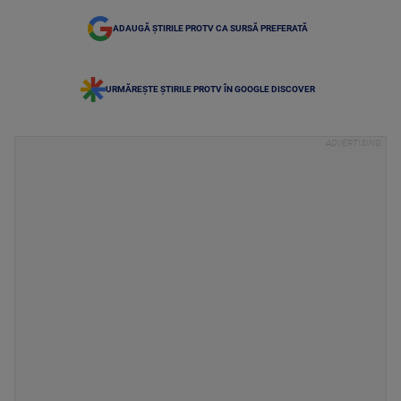
ADAUGĂ ȘTIRILE PROTV CA SURSĂ PREFERATĂ
URMĂREȘTE ȘTIRILE PROTV ÎN GOOGLE DISCOVER