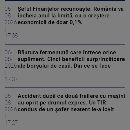
06-
Șeful Finanțelor recunoaște: România va
08-
încheia anul la limită, cu o creștere
2026
economică de doar 0,1%
|
17:38
06-
Băutura fermentată care întrece orice
08-
supliment. Cinci beneficii surprinzătoare
2026
ale borșului de casă. Din ce se face
|
17:37
06-
Accident după ce două trailere cu mașini
08-
au oprit pe drumul expres. Un TIR
2026
condus de un șofer neatent le-a lovit
|
17:27