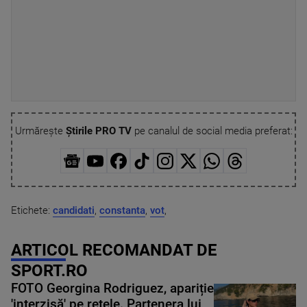
Urmărește
Știrile PRO TV
pe canalul de social media preferat:
Etichete:
candidati
,
constanta
,
vot
,
ARTICOL RECOMANDAT DE
SPORT.RO
FOTO Georgina Rodriguez, apariție
'interzisă' pe rețele. Partenera lui