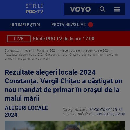
StirilePROTV
CAUTA
VOYO
TOATE 
PROTV NEWS LIVE
ULTIMELE ȘTIRI
LIVE
Știrile PRO TV de la ora 17:00
Stirileprotv
Alegeri în România 2024
Alegeri Locale
Alegeri locale 2024
Rezultate alegeri locale 2024 Constanța. Vergil Chițac a câștigat un nou mandat de
primar în orașul de la malul mării
Rezultate alegeri locale 2024
Constanța. Vergil Chițac a câștigat un
nou mandat de primar în orașul de la
malul mării
ALEGERI LOCALE
Data publicării:
10-06-2024 | 13:18
2024
Data actualizării:
11-08-2025 | 22:08