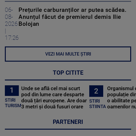
06-
Prețurile carburanților ar putea scădea.
08-
Anunțul făcut de premierul demis Ilie
2026
Bolojan
|
17:26
VEZI MAI MULTE ȘTIRI
TOP CITITE
Unde se află cel mai scurt
Organismul 
1
2
pod din lume care desparte
populație di
STIRI
două țări europene. Are doar
o abilitate p
STIRI
TURISM
3 metri și două fusuri orare
oamenilor nu
STIINTA
PARTENERI