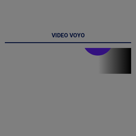
VIDEO VOYO
Stirile PRO TV
Stirile PRO
TV # 19.00 -
8 August
2026