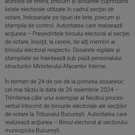
acestea se referă, precum şi dosarele cuprinzând
listele electorale utilizate în cadrul secţiei de
votare, îndosariate pe tipuri de liste, precum şi
ştampila de control. Autoritatea care realizează
acţiunea – Preşedintele biroului electoral al secţiei
de votare, însoţit, la cerere, de alţi membri ai
biroului electoral respectiv. Dosarele sigilate şi
ştampilate se înaintează sub pază personalului
structurilor Ministerului Afacerilor Interne.
În termen de 24 de ore de la primirea dosarelor,
cel mai târziu la data de 26 noiembrie 2024 –
Trimiterea câte unui exemplar al fiecărui proces-
verbal întocmit de birourile electorale ale secţiilor
de votare la Tribunalul Bucureşti. Autoritatea care
realizează acţiunea – Biroul electoral al sectorului
municipiului Bucureşti.