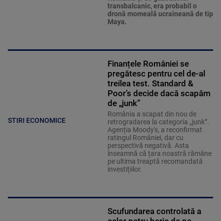
transbalcanic, era probabil o
dronă momeală ucraineană de tip
Maya.
Finanțele României se
pregătesc pentru cel de-al
treilea test. Standard &
Poor’s decide dacă scapăm
de „junk”
România a scapat din nou de
STIRI ECONOMICE
retrogradarea la categoria „junk”.
Agenția Moody's, a reconfirmat
ratingul României, dar cu
perspectivă negativă. Asta
înseamnă că țara noastră rămâne
pe ultima treaptă recomandată
investițiilor.
Scufundarea controlată a
celor patru barje de pe