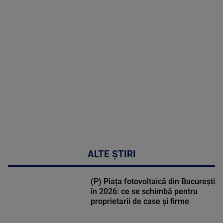
MAI
MULTE
DETALII
30:33
ALTE ȘTIRI
(P) Piața fotovoltaică din București
în 2026: ce se schimbă pentru
proprietarii de case și firme