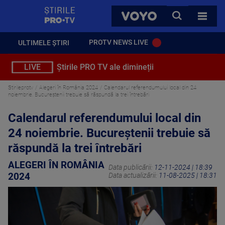
StirilePROTV
CAUTA
VOYO
TOATE 
PROTV NEWS LIVE
ULTIMELE ȘTIRI
LIVE
Știrile PRO TV ale dimineții
Stirileprotv
Alegeri în România 2024
Calendarul referendumului local din 24
noiembrie. Bucureștenii trebuie să răspundă la trei întrebări
Calendarul referendumului local din
24 noiembrie. Bucureștenii trebuie să
răspundă la trei întrebări
ALEGERI ÎN ROMÂNIA
Data publicării:
12-11-2024 | 18:39
2024
Data actualizării:
11-08-2025 | 18:31