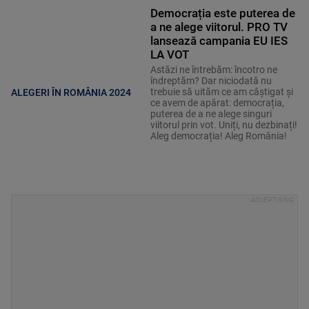
Democrația este puterea de
a ne alege viitorul. PRO TV
lansează campania EU IES
LA VOT
Astăzi ne întrebăm: încotro ne
îndreptăm? Dar niciodată nu
trebuie să uităm ce am câștigat și
ALEGERI ÎN ROMÂNIA 2024
ce avem de apărat: democrația,
puterea de a ne alege singuri
viitorul prin vot. Uniți, nu dezbinați!
Aleg democrația! Aleg România!