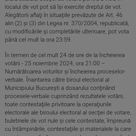
localul de vot pot să îşi exercite dreptul de vot.
Alegătorii aflaţi în situaţiile prevăzute de Art. 46
alin (2) şi (3) din Legea nr. 370/2004, republicată,
cu modificările şi completările ulterioare, pot vota
până cel mult la ora 23:59.
În termen de cel mult 24 de ore de la încheierea
votării - 25 noiembrie 2024, ora 21:00 –
Numărătoarea voturilor şi încheierea proceselor-
verbale. Înaintarea către biroul electoral al
Municipiului Bucureşti a dosarului conţinând
procesele-verbale cuprinzând rezultatele votării,
toate contestaţiile privitoare la operaţiunile
electorale ale biroului electoral al secţiei de votare,
buletinele de vot nule şi cele contestate, împreună
cu întâmpinările, contestaţiile şi materialele la care