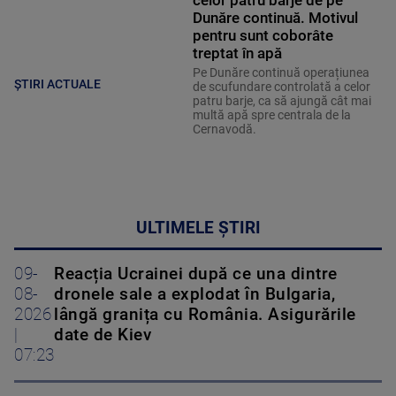
Dunăre continuă. Motivul
pentru sunt coborâte
treptat în apă
Pe Dunăre continuă operațiunea
ȘTIRI ACTUALE
de scufundare controlată a celor
patru barje, ca să ajungă cât mai
multă apă spre centrala de la
Cernavodă.
ULTIMELE ȘTIRI
09-
Reacția Ucrainei după ce una dintre
08-
dronele sale a explodat în Bulgaria,
2026
lângă granița cu România. Asigurările
|
date de Kiev
07:23