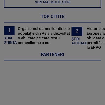
VEZI MAI MULTE ȘTIRI
TOP CITITE
Organismul oamenilor dintr-o
Victorie p
1
2
populație din Asia a dezvoltat
Europeană
o abilitate pe care restul
obligată d
STIRI
ȘTIRI
oamenilor nu o au
permită au
STIINTA
ACTUALE
la EPPO
PARTENERI