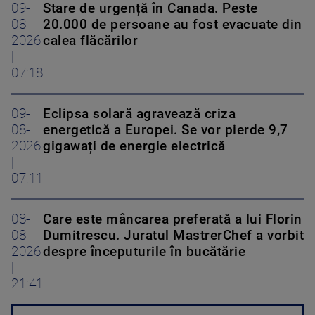
09-
Stare de urgență în Canada. Peste
08-
20.000 de persoane au fost evacuate din
2026
calea flăcărilor
|
07:18
09-
Eclipsa solară agravează criza
08-
energetică a Europei. Se vor pierde 9,7
2026
gigawați de energie electrică
|
07:11
08-
Care este mâncarea preferată a lui Florin
08-
Dumitrescu. Juratul MastrerChef a vorbit
2026
despre începuturile în bucătărie
|
21:41