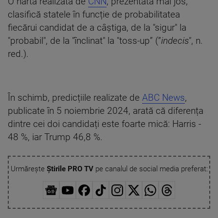
O hartă realizată de
CNN
, prezentată mai jos,
clasifică statele în funcție de probabilitatea
fiecărui candidat de a câștiga, de la "sigur" la
"probabil", de la "înclinat" la "toss-up” (”
indecis
", n.
red.).
În schimb, predicțiile realizate de
ABC News
,
publicate în 5 noiembrie 2024, arată că diferența
dintre cei doi candidați este foarte mică: Harris -
48 %, iar Trump 46,8 %.
Urmărește
Știrile PRO TV
pe canalul de social media preferat: