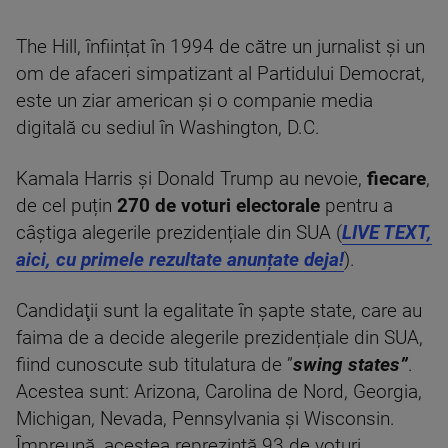
The Hill, înființat în 1994 de către un jurnalist și un
om de afaceri simpatizant al Partidului Democrat,
este un ziar american și o companie media
digitală cu sediul în Washington, D.C.
Kamala Harris și Donald Trump au nevoie,
fiecare
,
de cel puțin
270 de voturi electorale
pentru a
câștiga alegerile prezidențiale din SUA (
LIVE TEXT,
aici, cu primele rezultate anunțate deja!
).
Candidaţii sunt la egalitate în şapte state, care au
faima de a decide alegerile prezidențiale din SUA,
fiind cunoscute sub titulatura de ”
swing states”
.
Acestea sunt: Arizona, Carolina de Nord, Georgia,
Michigan, Nevada, Pennsylvania şi Wisconsin.
Împreună, acestea reprezintă 93 de voturi