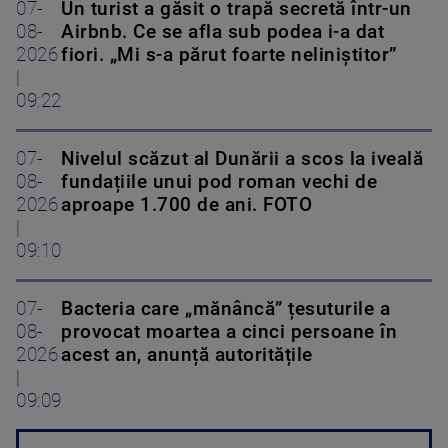
07-
Un turist a găsit o trapă secretă într-un
08-
Airbnb. Ce se afla sub podea i-a dat
2026
fiori. „Mi s-a părut foarte neliniștitor”
|
09:22
07-
Nivelul scăzut al Dunării a scos la iveală
08-
fundațiile unui pod roman vechi de
2026
aproape 1.700 de ani. FOTO
|
09:10
07-
Bacteria care „mănâncă” țesuturile a
08-
provocat moartea a cinci persoane în
2026
acest an, anunță autoritățile
|
09:09