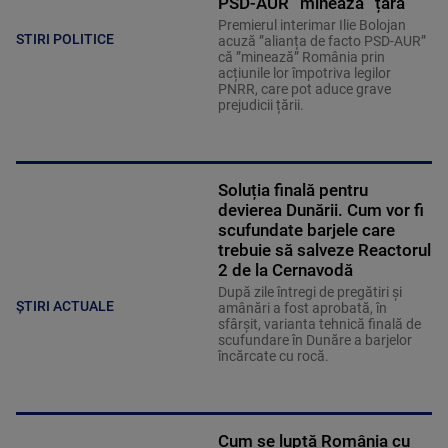
PSD-AUR ”minează” țara
Premierul interimar Ilie Bolojan
STIRI POLITICE
acuză ”alianța de facto PSD-AUR”
că ”minează” România prin
acțiunile lor împotriva legilor
PNRR, care pot aduce grave
prejudicii țării.
Soluția finală pentru
devierea Dunării. Cum vor fi
scufundate barjele care
trebuie să salveze Reactorul
2 de la Cernavodă
După zile întregi de pregătiri și
ȘTIRI ACTUALE
amânări a fost aprobată, în
sfârșit, varianta tehnică finală de
scufundare în Dunăre a barjelor
încărcate cu rocă.
Cum se luptă România cu