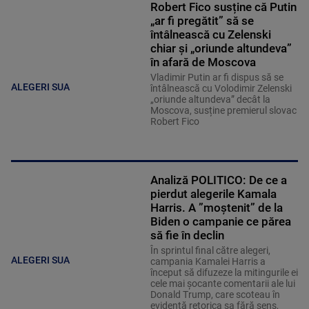
Robert Fico susține că Putin
„ar fi pregătit” să se
întâlnească cu Zelenski
chiar și „oriunde altundeva”
în afară de Moscova
Vladimir Putin ar fi dispus să se
ALEGERI SUA
întâlnească cu Volodimir Zelenski
„oriunde altundeva” decât la
Moscova, susține premierul slovac
Robert Fico
Analiză POLITICO: De ce a
pierdut alegerile Kamala
Harris. A ”moştenit” de la
Biden o campanie ce părea
să fie în declin
În sprintul final către alegeri,
ALEGERI SUA
campania Kamalei Harris a
început să difuzeze la mitingurile ei
cele mai şocante comentarii ale lui
Donald Trump, care scoteau în
evidenţă retorica sa fără sens,