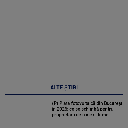
MAI
MULTE
DETALII
47:43
ALTE ȘTIRI
(P) Piața fotovoltaică din București
în 2026: ce se schimbă pentru
proprietarii de case și firme