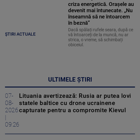
criza energetică. Orașele au
devenit mai întunecate. „Nu
înseamnă să ne întoarcem
în beznă”
Dacă spălați rufele seara, după ce
ȘTIRI ACTUALE
vă întoarceți de la muncă, nu ar
strica, o vreme, să schimbați
obiceiul.
ULTIMELE ȘTIRI
07-
Lituania avertizează: Rusia ar putea lovi
08-
statele baltice cu drone ucrainene
2026
capturate pentru a compromite Kievul
|
09:26