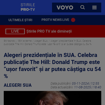
StirilePROTV
CAUTA
VOYO
TOATE 
PROTV NEWS LIVE
ULTIMELE ȘTIRI
LIVE
Știrile PRO TV ale dimineții
Stirileprotv
Stiri externe
Alegeri SUA
Alegeri prezidențiale în SUA. Celebra
publicație The Hill: Donald Trump este ”ușor favorit” și ar putea câștiga cu 54 %
Alegeri prezidențiale în SUA. Celebra
publicație The Hill: Donald Trump este
”ușor favorit” și ar putea câștiga cu 54
%
Data publicării:
05-11-2024 | 12:55
ALEGERI SUA
Data actualizării:
11-08-2025 | 18:40