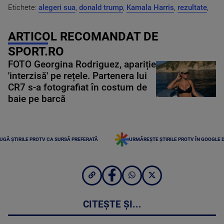
Etichete:
alegeri sua
,
donald trump
,
Kamala Harris
,
rezultate
,
ARTICOL RECOMANDAT DE
SPORT.RO
FOTO Georgina Rodriguez, apariție
'interzisă' pe rețele. Partenera lui
CR7 s-a fotografiat în costum de
baie pe barcă
UGĂ ȘTIRILE PROTV CA SURSĂ PREFERATĂ
URMĂREȘTE ȘTIRILE PROTV ÎN GOOGLE 
CITEȘTE ȘI...