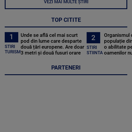
VEZI MAI MULTE ȘTIRI
TOP CITITE
Unde se află cel mai scurt
Organismul 
1
2
pod din lume care desparte
populație di
STIRI
două țări europene. Are doar
o abilitate p
STIRI
TURISM
3 metri și două fusuri orare
oamenilor nu
STIINTA
PARTENERI