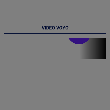
VIDEO VOYO
Stirile PRO TV
Stirile PRO
TV # 19.00 -
06 August
2026