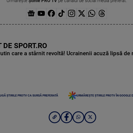
Urmărește
Știrile PRO TV
pe canalul de social media preferat:
 DE SPORT.RO
in care a stârnit revoltă! Ucrainenii acuză lipsă de r
UGĂ ȘTIRILE PROTV CA SURSĂ PREFERATĂ
URMĂREȘTE ȘTIRILE PROTV ÎN GOOGLE 