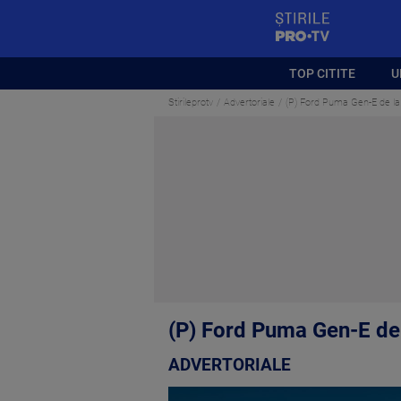
StirilePROTV
TOP CITITE
U
Stirileprotv
Advertoriale
(P) Ford Puma Gen-E de la
(P) Ford Puma Gen-E de
ADVERTORIALE