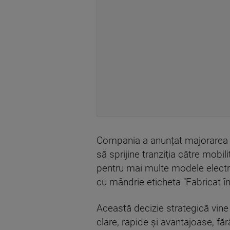
Compania a anunțat majorarea F
să sprijine tranziția către mobi
pentru mai multe modele electri
cu mândrie eticheta "Fabricat î
Această decizie strategică vine c
clare, rapide și avantajoase, f