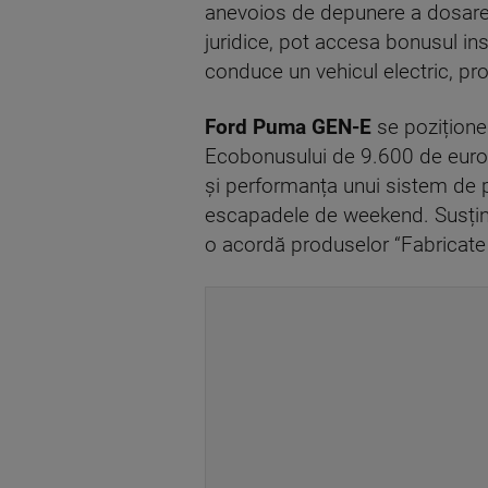
anevoios de depunere a dosarelor
juridice, pot accesa bonusul ins
conduce un vehicul electric, pr
Ford Puma GEN-E
se pozițione
Ecobonusului de 9.600 de euro,
și performanța unui sistem de p
escapadele de weekend. Susținer
o acordă produselor “Fabricate