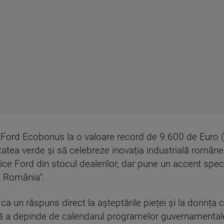
ord Ecobonus la o valoare record de 9.600 de Euro (TV
litatea verde și să celebreze inovația industrială român
ce Ford din stocul dealerilor, dar pune un accent spec
n România".
a un răspuns direct la așteptările pieței și la dorința c
ără a depinde de calendarul programelor guvernamentale