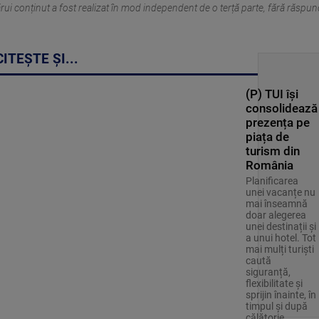
 cărui conținut a fost realizat în mod independent de o terță parte, fără răs
CITEȘTE ȘI...
(P) TUI își
consolidează
prezența pe
piața de
turism din
România
Planificarea
unei vacanțe nu
mai înseamnă
doar alegerea
unei destinații și
a unui hotel. Tot
mai mulți turiști
caută
siguranță,
flexibilitate și
sprijin înainte, în
timpul și după
călătorie.