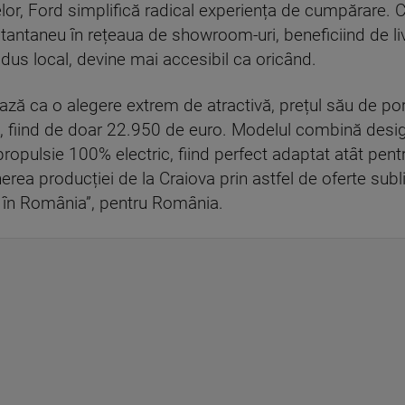
, Ford simplifică radical experiența de cumpărare. Clie
tantaneu în rețeaua de showroom-uri, beneficiind de liv
odus local, devine mai accesibil ca oricând.
ază ca o alegere extrem de atractivă, prețul său de por
 fiind de doar 22.950 de euro. Modelul combină design
ropulsie 100% electric, fiind perfect adaptat atât pent
ea producției de la Craiova prin astfel de oferte sub
 în România”, pentru România.