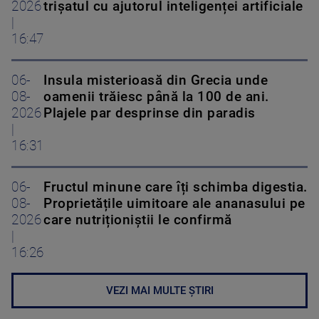
2026
trișatul cu ajutorul inteligenței artificiale
|
16:47
06-
Insula misterioasă din Grecia unde
08-
oamenii trăiesc până la 100 de ani.
2026
Plajele par desprinse din paradis
|
16:31
06-
Fructul minune care îți schimba digestia.
08-
Proprietățile uimitoare ale ananasului pe
2026
care nutriționiștii le confirmă
|
16:26
VEZI MAI MULTE ȘTIRI