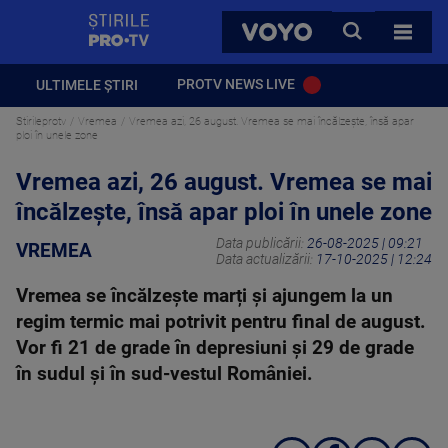
StirilePROTV
CAUTA
VOYO
TOATE 
PROTV NEWS LIVE
ULTIMELE ȘTIRI
Stirileprotv
Vremea
Vremea azi, 26 august. Vremea se mai încălzește, însă apar
ploi în unele zone
Vremea azi, 26 august. Vremea se mai
încălzește, însă apar ploi în unele zone
Data publicării:
26-08-2025 | 09:21
VREMEA
Data actualizării:
17-10-2025 | 12:24
Vremea se încălzește marți și ajungem la un
regim termic mai potrivit pentru final de august.
Vor fi 21 de grade în depresiuni și 29 de grade
în sudul și în sud-vestul României.