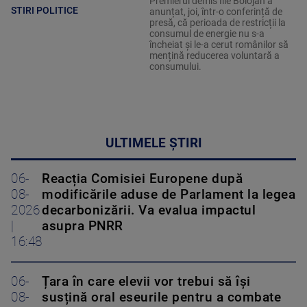
Premierul demis Ilie Bolojan a
STIRI POLITICE
anunțat, joi, într-o conferință de
presă, că perioada de restricții la
consumul de energie nu s-a
încheiat și le-a cerut românilor să
mențină reducerea voluntară a
consumului.
ULTIMELE ȘTIRI
06-
Reacția Comisiei Europene după
08-
modificările aduse de Parlament la legea
2026
decarbonizării. Va evalua impactul
|
asupra PNRR
16:48
06-
Țara în care elevii vor trebui să își
08-
susțină oral eseurile pentru a combate