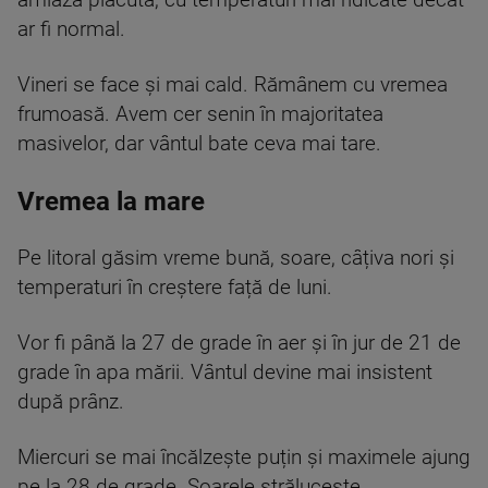
amiază plăcută, cu temperaturi mai ridicate decât
ar fi normal.
Vineri se face și mai cald. Rămânem cu vremea
frumoasă. Avem cer senin în majoritatea
masivelor, dar vântul bate ceva mai tare.
Vremea la mare
Pe litoral găsim vreme bună, soare, câțiva nori și
temperaturi în creștere față de luni.
Vor fi până la 27 de grade în aer și în jur de 21 de
grade în apa mării. Vântul devine mai insistent
după prânz.
Miercuri se mai încălzește puțin și maximele ajung
pe la 28 de grade. Soarele strălucește