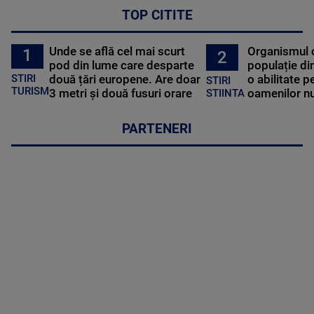
TOP CITITE
Unde se află cel mai scurt
Organismul 
1
2
pod din lume care desparte
populație di
STIRI
două țări europene. Are doar
o abilitate p
STIRI
TURISM
3 metri și două fusuri orare
oamenilor nu
STIINTA
PARTENERI