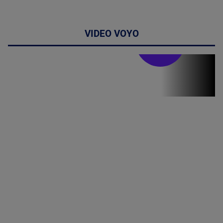
VIDEO VOYO
Stirile PRO TV
Stirile PRO
TV # 13.00 -
06 August
2026
MAI