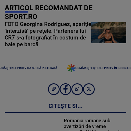
ARTICOL RECOMANDAT DE
SPORT.RO
FOTO Georgina Rodriguez, apariție
'interzisă' pe rețele. Partenera lui
CR7 s-a fotografiat în costum de
baie pe barcă
UGĂ ȘTIRILE PROTV CA SURSĂ PREFERATĂ
URMĂREȘTE ȘTIRILE PROTV ÎN GOOGLE 
CITEȘTE ȘI...
România rămâne sub
avertizări de vreme