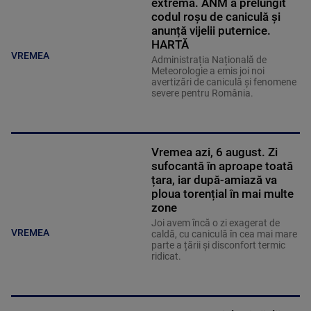
extremă. ANM a prelungit
codul roșu de caniculă și
anunță vijelii puternice.
HARTĂ
VREMEA
Administrația Națională de
Meteorologie a emis joi noi
avertizări de caniculă și fenomene
severe pentru România.
Vremea azi, 6 august. Zi
sufocantă în aproape toată
țara, iar după-amiază va
ploua torențial în mai multe
zone
Joi avem încă o zi exagerat de
VREMEA
caldă, cu caniculă în cea mai mare
parte a țării și disconfort termic
ridicat.