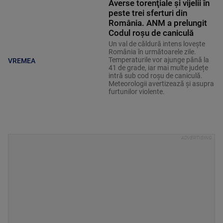
Averse torenţiale şi vijelii în
peste trei sferturi din
România. ANM a prelungit
Codul roșu de caniculă
Un val de căldură intens lovește
România în următoarele zile.
Temperaturile vor ajunge până la
VREMEA
41 de grade, iar mai multe județe
intră sub cod roșu de caniculă.
Meteorologii avertizează și asupra
furtunilor violente.