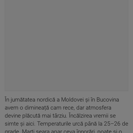
În jumătatea nordică a Moldovei și în Bucovina
avem o dimineață cam rece, dar atmosfera
devine plăcută mai târziu. Încălzirea vremii se
simte și aici. Temperaturile urcă până la 25–26 de
grade. Marți seara apar ceva înnorări, poate și o