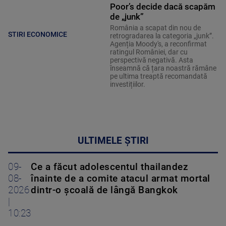
Poor’s decide dacă scapăm
de „junk”
România a scapat din nou de
STIRI ECONOMICE
retrogradarea la categoria „junk”.
Agenția Moody's, a reconfirmat
ratingul României, dar cu
perspectivă negativă. Asta
înseamnă că țara noastră rămâne
pe ultima treaptă recomandată
investițiilor.
ULTIMELE ȘTIRI
09-
Ce a făcut adolescentul thailandez
08-
înainte de a comite atacul armat mortal
2026
dintr-o școală de lângă Bangkok
|
10:23