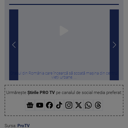
Orașul din România care încearcă să scoată mașina din centrul
Perf
vieții urbane. ...
Urmărește
Știrile PRO TV
pe canalul de social media preferat:
Sursa:
ProTV