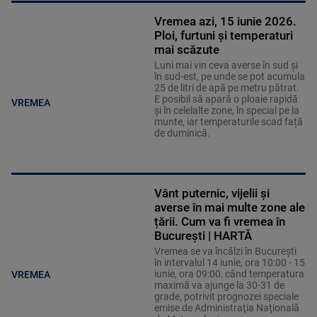
Vremea azi, 15 iunie 2026.
Ploi, furtuni și temperaturi
mai scăzute
Luni mai vin ceva averse în sud și
în sud-est, pe unde se pot acumula
25 de litri de apă pe metru pătrat.
E posibil să apară o ploaie rapidă
VREMEA
și în celelalte zone, în special pe la
munte, iar temperaturile scad față
de duminică.
Vânt puternic, vijelii și
averse în mai multe zone ale
țării. Cum va fi vremea în
București | HARTĂ
Vremea se va încălzi în Bucureşti
în intervalul 14 iunie, ora 10:00 - 15
iunie, ora 09:00, când temperatura
VREMEA
maximă va ajunge la 30-31 de
grade, potrivit prognozei speciale
emise de Administraţia Naţională