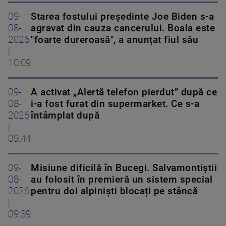
09-
Starea fostului președinte Joe Biden s-a
08-
agravat din cauza cancerului. Boala este
2026
"foarte dureroasă", a anunțat fiul său
|
10:09
09-
A activat „Alertă telefon pierdut” după ce
08-
i-a fost furat din supermarket. Ce s-a
2026
întâmplat după
|
09:44
09-
Misiune dificilă în Bucegi. Salvamontiștii
08-
au folosit în premieră un sistem special
2026
pentru doi alpiniști blocați pe stâncă
|
09:39