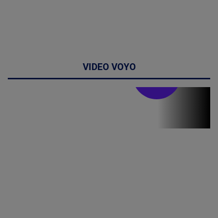
VIDEO VOYO
Stirile PRO TV
Stirile PRO
TV # 19.00 -
8 August
2026