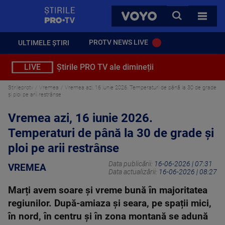
StirilePROTV
CAUTA
VOYO
TOATE 
PROTV NEWS LIVE
ULTIMELE ȘTIRI
LIVE
Știrile PRO TV ale dimineții
Stirileprotv
Vremea
Vremea azi, 16 iunie 2026. Temperaturi de până la 30 de grade
și ploi pe arii restrânse
Vremea azi, 16 iunie 2026.
Temperaturi de până la 30 de grade și
ploi pe arii restrânse
Data publicării:
16-06-2026 | 07:31
VREMEA
Data actualizării:
16-06-2026 | 08:27
Marți avem soare și vreme bună în majoritatea
regiunilor. După-amiaza și seara, pe spații mici,
în nord, în centru și în zona montană se adună