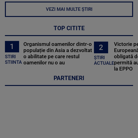
VEZI MAI MULTE ȘTIRI
TOP CITITE
Organismul oamenilor dintr-o
Victorie p
1
2
populație din Asia a dezvoltat
Europeană
o abilitate pe care restul
obligată d
STIRI
ȘTIRI
oamenilor nu o au
permită au
STIINTA
ACTUALE
la EPPO
PARTENERI