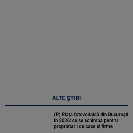
MAI
MULTE
DETALII
30:33
ALTE ȘTIRI
(P) Piața fotovoltaică din București
în 2026: ce se schimbă pentru
proprietarii de case și firme