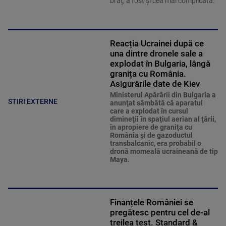
braț, a fost și cea mai complicată.
Reacția Ucrainei după ce
una dintre dronele sale a
explodat în Bulgaria, lângă
granița cu România.
Asigurările date de Kiev
Ministerul Apărării din Bulgaria a
STIRI EXTERNE
anunţat sâmbătă că aparatul
care a explodat în cursul
dimineţii în spaţiul aerian al ţării,
în apropiere de graniţa cu
România şi de gazoductul
transbalcanic, era probabil o
dronă momeală ucraineană de tip
Maya.
Finanțele României se
pregătesc pentru cel de-al
treilea test. Standard &