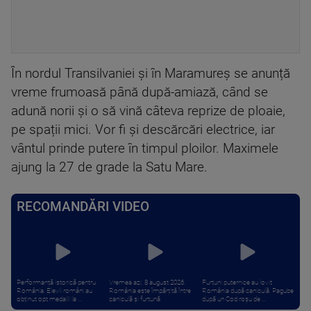
În nordul Transilvaniei și în Maramureș se anunță
vreme frumoasă până după-amiază, când se
adună norii și o să vină câteva reprize de ploaie,
pe spații mici. Vor fi și descărcări electrice, iar
vântul prinde putere în timpul ploilor. Maximele
ajung la 27 de grade la Satu Mare.
RECOMANDĂRI VIDEO
Performanță istorică pentru
Vremea azi, 8 august 2026.
Furtuni puternice au lovit
România. Elevii români au
România este împărțită între
România după caniculă. Pagube
obținut opt medalii la ...
caniculă și furtună
după un Cod roşu de ...