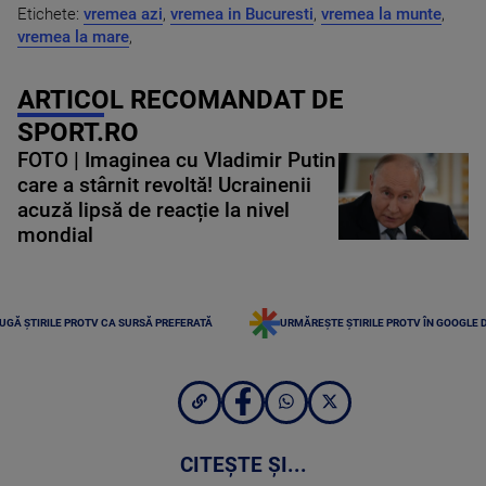
Etichete:
vremea azi
,
vremea in Bucuresti
,
vremea la munte
,
vremea la mare
,
ARTICOL RECOMANDAT DE
SPORT.RO
FOTO | Imaginea cu Vladimir Putin
care a stârnit revoltă! Ucrainenii
acuză lipsă de reacție la nivel
mondial
UGĂ ȘTIRILE PROTV CA SURSĂ PREFERATĂ
URMĂREȘTE ȘTIRILE PROTV ÎN GOOGLE 
CITEȘTE ȘI...