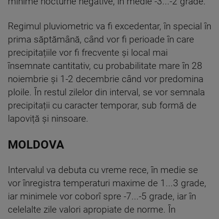
minime nocturne negative, în medie -3...-2 grade.
Regimul pluviometric va fi excedentar, în special în
prima săptămână, când vor fi perioade în care
precipitațiile vor fi frecvente și local mai
însemnate cantitativ, cu probabilitate mare în 28
noiembrie și 1-2 decembrie când vor predomina
ploile. În restul zilelor din interval, se vor semnala
precipitații cu caracter temporar, sub formă de
lapoviță și ninsoare.
MOLDOVA
Intervalul va debuta cu vreme rece, în medie se
vor înregistra temperaturi maxime de 1...3 grade,
iar minimele vor coborî spre -7...-5 grade, iar în
celelalte zile valori apropiate de norme. În