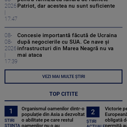
2026
Patriot, dar acestea nu sunt suficiente
|
17:47
08-
Concesie importantă făcută de Ucraina
08-
după negocierile cu SUA. Ce nave şi
2026
infrastructuri din Marea Neagră nu va
|
mai ataca
17:39
VEZI MAI MULTE ȘTIRI
TOP CITITE
Organismul oamenilor dintr-o
Victorie p
1
2
populație din Asia a dezvoltat
Europeană
o abilitate pe care restul
obligată d
STIRI
ȘTIRI
oamenilor nu o au
permită au
STIINTA
ACTUALE