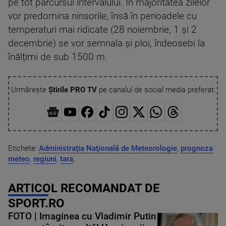
pe tot parcursul intervalului. În majoritatea zilelor
vor predomina ninsorile, însă în perioadele cu
temperaturi mai ridicate (28 noiembrie, 1 și 2
decembrie) se vor semnala și ploi, îndeosebi la
înălțimi de sub 1500 m.
Urmărește
Știrile PRO TV
pe canalul de social media preferat:
Etichete:
Administraţia Naţională de Meteorologie
,
prognoza
meteo
,
regiuni
,
tara
,
ARTICOL RECOMANDAT DE
SPORT.RO
FOTO | Imaginea cu Vladimir Putin