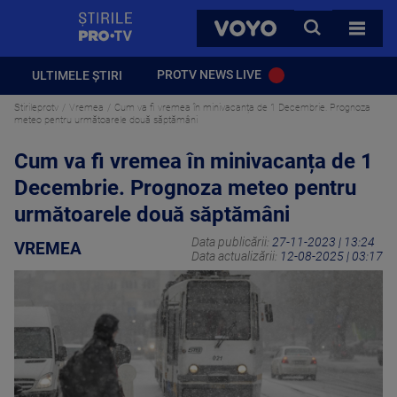
StirilePROTV
CAUTA
VOYO
TOATE 
PROTV NEWS LIVE
ULTIMELE ȘTIRI
Stirileprotv
Vremea
Cum va fi vremea în minivacanța de 1 Decembrie. Prognoza
meteo pentru următoarele două săptămâni
Cum va fi vremea în minivacanța de 1
Decembrie. Prognoza meteo pentru
următoarele două săptămâni
Data publicării:
27-11-2023 | 13:24
VREMEA
Data actualizării:
12-08-2025 | 03:17