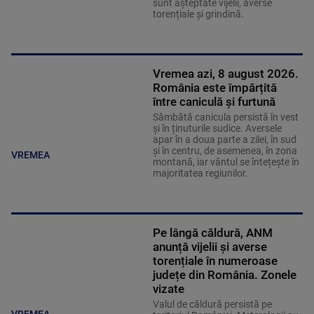
sunt așteptate vijelii, averse
torențiale și grindină.
Vremea azi, 8 august 2026.
România este împărțită
între caniculă și furtună
Sâmbătă canicula persistă în vest
și în ținuturile sudice. Aversele
apar în a doua parte a zilei, în sud
și în centru, de asemenea, în zona
VREMEA
montană, iar vântul se întețește în
majoritatea regiunilor.
Pe lângă căldură, ANM
anunță vijelii și averse
torențiale în numeroase
județe din România. Zonele
vizate
Valul de căldură persistă pe
VREMEA