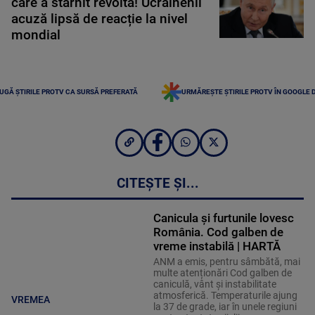
care a stârnit revoltă! Ucrainenii
acuză lipsă de reacție la nivel
mondial
UGĂ ȘTIRILE PROTV CA SURSĂ PREFERATĂ
URMĂREȘTE ȘTIRILE PROTV ÎN GOOGLE 
CITEȘTE ȘI...
Canicula și furtunile lovesc
România. Cod galben de
vreme instabilă | HARTĂ
ANM a emis, pentru sâmbătă, mai
multe atenționări Cod galben de
caniculă, vânt și instabilitate
atmosferică. Temperaturile ajung
VREMEA
la 37 de grade, iar în unele regiuni