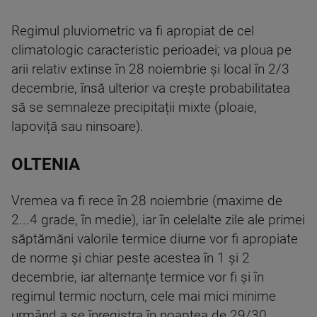
Regimul pluviometric va fi apropiat de cel
climatologic caracteristic perioadei; va ploua pe
arii relativ extinse în 28 noiembrie și local în 2/3
decembrie, însă ulterior va crește probabilitatea
să se semnaleze precipitații mixte (ploaie,
lapoviță sau ninsoare).
OLTENIA
Vremea va fi rece în 28 noiembrie (maxime de
2...4 grade, în medie), iar în celelalte zile ale primei
săptămăni valorile termice diurne vor fi apropiate
de norme și chiar peste acestea în 1 și 2
decembrie, iar alternanțe termice vor fi și în
regimul termic nocturn, cele mai mici minime
urmând a se înregistra în noaptea de 29/30