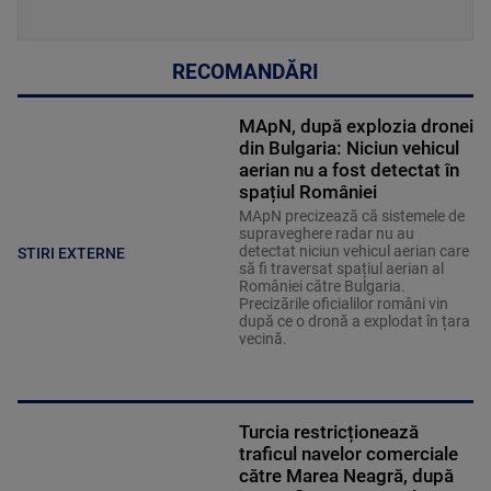
RECOMANDĂRI
MApN, după explozia dronei
din Bulgaria: Niciun vehicul
aerian nu a fost detectat în
spațiul României
MApN precizează că sistemele de
supraveghere radar nu au
detectat niciun vehicul aerian care
STIRI EXTERNE
să fi traversat spațiul aerian al
României către Bulgaria.
Precizările oficialilor români vin
după ce o dronă a explodat în țara
vecină.
Turcia restricționează
traficul navelor comerciale
către Marea Neagră, după