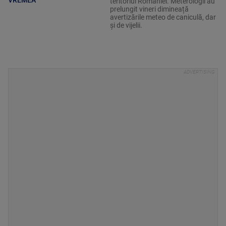
teritoriul României. Meterologii au
prelungit vineri dimineață
avertizările meteo de caniculă, dar
și de vijelii.