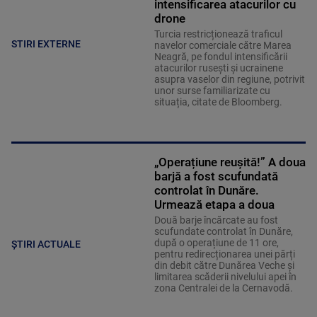
intensificarea atacurilor cu
drone
Turcia restricționează traficul
STIRI EXTERNE
navelor comerciale către Marea
Neagră, pe fondul intensificării
atacurilor rusești și ucrainene
asupra vaselor din regiune, potrivit
unor surse familiarizate cu
situația, citate de Bloomberg.
„Operațiune reușită!” A doua
barjă a fost scufundată
controlat în Dunăre.
Urmează etapa a doua
Două barje încărcate au fost
scufundate controlat în Dunăre,
după o operațiune de 11 ore,
ȘTIRI ACTUALE
pentru redirecționarea unei părți
din debit către Dunărea Veche și
limitarea scăderii nivelului apei în
zona Centralei de la Cernavodă.