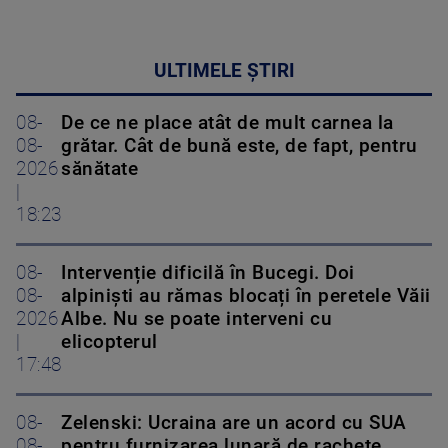
ULTIMELE ȘTIRI
08-
De ce ne place atât de mult carnea la
08-
grătar. Cât de bună este, de fapt, pentru
2026
sănătate
|
18:23
08-
Intervenție dificilă în Bucegi. Doi
08-
alpiniști au rămas blocați în peretele Văii
2026
Albe. Nu se poate interveni cu
|
elicopterul
17:48
08-
Zelenski: Ucraina are un acord cu SUA
08-
pentru furnizarea lunară de rachete