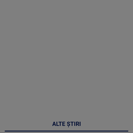
TV # 19.00 -
06 August
2026
MAI
MULTE
DETALII
47:43
ALTE ȘTIRI