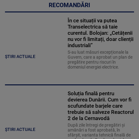
RECOMANDĂRI
În ce situații va putea
Transelectrica să taie
curentul. Bolojan: „Cetățenii
nu vor fi limitați, doar clienții
industriali”
S-au luat măsuri excepționale la
ȘTIRI ACTUALE
Guvern, care a aprobat un plan de
pregătire pentru riscuri în
domeniul energiei electrice.
Soluția finală pentru
devierea Dunării. Cum vor fi
scufundate barjele care
trebuie să salveze Reactorul
2 de la Cernavodă
După zile întregi de pregătiri și
ȘTIRI ACTUALE
amânări a fost aprobată, în
sfârșit, varianta tehnică finală de