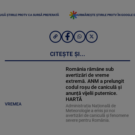
UGĂ ȘTIRILE PROTV CA SURSĂ PREFERATĂ
URMĂREȘTE ȘTIRILE PROTV ÎN GOOGLE 
CITEȘTE ȘI...
România rămâne sub
avertizări de vreme
extremă. ANM a prelungit
codul roșu de caniculă și
anunță vijelii puternice.
HARTĂ
VREMEA
Administrația Națională de
Meteorologie a emis joi noi
avertizări de caniculă și fenomene
severe pentru România.