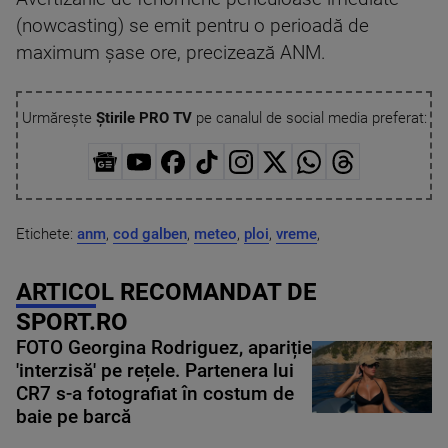
(nowcasting) se emit pentru o perioadă de
maximum şase ore, precizează ANM.
Urmărește
Știrile PRO TV
pe canalul de social media preferat:
Etichete:
anm
,
cod galben
,
meteo
,
ploi
,
vreme
,
ARTICOL RECOMANDAT DE
SPORT.RO
FOTO Georgina Rodriguez, apariție
'interzisă' pe rețele. Partenera lui
CR7 s-a fotografiat în costum de
baie pe barcă