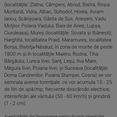
(localităţile: Zlatna, Câmpeni, Abrud, Bistra, Roşia
Montană, Vidra, Albac, Sohodol, Horea, Avram
Iancu, Scărişoara, Gârda de Sus, Arieşeni, Vadu
Moţilor, Poiana Vadului, Baia de Arieş, Lupşa,
Ciuruleasa), Mureş (localităţile: Sovata şi Ibăneşti),
Harghita, localitatea Praid, Maramureş, localitatea
Borşa, Bistriţa-Năsăud, în zona de munte de peste
1800 m şi în localităţile Maieru, Rodna, Tiha
Bârgăului, Lunca Ilvei, Şanţ, Leşu, Ilva Mare,
Măgura Ilvei, Poiana Ilvei, şi Suceava (localităţile:
Dorna Candrenilor, Poiana Stampei, Coşna) se vor
semnala averse torenţiale, ce vor acumula 15 - 25
de litri de apă/mp, frecvente descărcări electrice,
intensificări ale vântului (50 - 60 km/h) şi grindină
(1 - 2 cm).
Avertizările de fenomene periculoase imediate