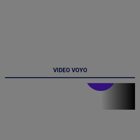
VIDEO VOYO
Stirile PRO TV
Stirile PRO