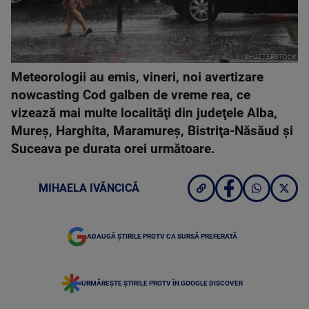
SHUTTERSTOCK
Meteorologii au emis, vineri, noi avertizare
nowcasting Cod galben de vreme rea, ce
vizează mai multe localităţi din judeţele Alba,
Mureş, Harghita, Maramureş, Bistriţa-Năsăud şi
Suceava pe durata orei următoare.
MIHAELA IVĂNCICĂ
ADAUGĂ ȘTIRILE PROTV CA SURSĂ PREFERATĂ
URMĂREȘTE ȘTIRILE PROTV ÎN GOOGLE DISCOVER