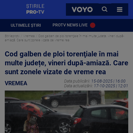
StirilePROTV
CAUTA
VOYO
TOATE 
PROTV NEWS LIVE
ULTIMELE ȘTIRI
Stirileprotv
Vremea
Cod galben de ploi torenţiale în mai multe județe, vineri după-
amiază. Care sunt zonele vizate de vreme rea
Cod galben de ploi torenţiale în mai
multe județe, vineri după-amiază. Care
sunt zonele vizate de vreme rea
Data publicării:
15-08-2025 | 16:00
VREMEA
Data actualizării:
17-10-2025 | 12:01