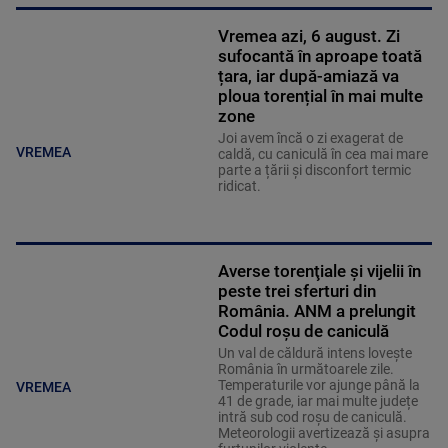
Vremea azi, 6 august. Zi
sufocantă în aproape toată
țara, iar după-amiază va
ploua torențial în mai multe
zone
Joi avem încă o zi exagerat de
VREMEA
caldă, cu caniculă în cea mai mare
parte a țării și disconfort termic
ridicat.
Averse torenţiale şi vijelii în
peste trei sferturi din
România. ANM a prelungit
Codul roșu de caniculă
Un val de căldură intens lovește
România în următoarele zile.
Temperaturile vor ajunge până la
VREMEA
41 de grade, iar mai multe județe
intră sub cod roșu de caniculă.
Meteorologii avertizează și asupra