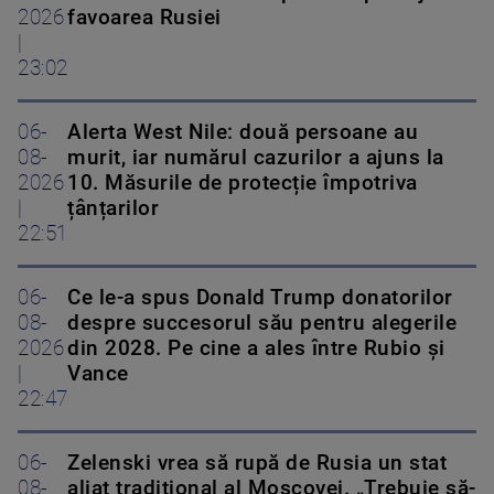
2026
favoarea Rusiei
|
23:02
06-
Alerta West Nile: două persoane au
08-
murit, iar numărul cazurilor a ajuns la
2026
10. Măsurile de protecție împotriva
|
țânțarilor
22:51
06-
Ce le-a spus Donald Trump donatorilor
08-
despre succesorul său pentru alegerile
2026
din 2028. Pe cine a ales între Rubio și
|
Vance
22:47
06-
Zelenski vrea să rupă de Rusia un stat
08-
aliat tradițional al Moscovei. „Trebuie să-