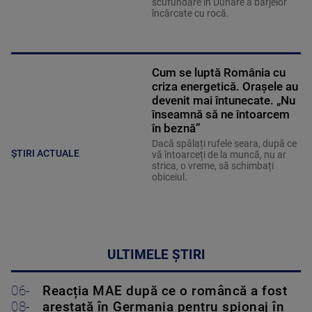
scufundare în Dunăre a barjelor
încărcate cu rocă.
Cum se luptă România cu
criza energetică. Orașele au
devenit mai întunecate. „Nu
înseamnă să ne întoarcem
în beznă”
Dacă spălați rufele seara, după ce
ȘTIRI ACTUALE
vă întoarceți de la muncă, nu ar
strica, o vreme, să schimbați
obiceiul.
ULTIMELE ȘTIRI
06-
Reacția MAE după ce o româncă a fost
08-
arestată în Germania pentru spionaj în