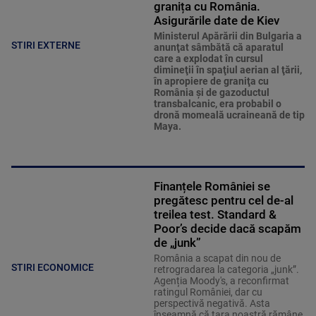
granița cu România.
Asigurările date de Kiev
Ministerul Apărării din Bulgaria a
STIRI EXTERNE
anunţat sâmbătă că aparatul
care a explodat în cursul
dimineţii în spaţiul aerian al ţării,
în apropiere de graniţa cu
România şi de gazoductul
transbalcanic, era probabil o
dronă momeală ucraineană de tip
Maya.
Finanțele României se
pregătesc pentru cel de-al
treilea test. Standard &
Poor’s decide dacă scapăm
de „junk”
România a scapat din nou de
STIRI ECONOMICE
retrogradarea la categoria „junk”.
Agenția Moody's, a reconfirmat
ratingul României, dar cu
perspectivă negativă. Asta
înseamnă că țara noastră rămâne