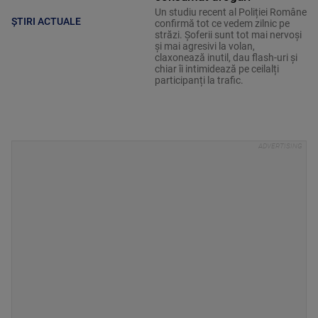
Un studiu recent al Poliției Române
ȘTIRI ACTUALE
confirmă tot ce vedem zilnic pe
străzi. Șoferii sunt tot mai nervoși
și mai agresivi la volan,
claxonează inutil, dau flash-uri și
chiar îi intimidează pe ceilalți
participanți la trafic.