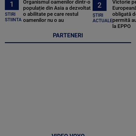
Organismul oamenilor dintr-o
Victorie p
1
2
populație din Asia a dezvoltat
Europeană
o abilitate pe care restul
obligată d
STIRI
ȘTIRI
oamenilor nu o au
permită au
STIINTA
ACTUALE
la EPPO
PARTENERI