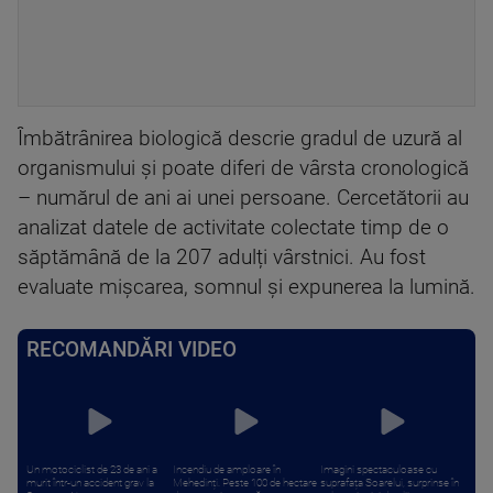
Îmbătrânirea biologică descrie gradul de uzură al
organismului și poate diferi de vârsta cronologică
– numărul de ani ai unei persoane. Cercetătorii au
analizat datele de activitate colectate timp de o
săptămână de la 207 adulți vârstnici. Au fost
evaluate mișcarea, somnul și expunerea la lumină.
RECOMANDĂRI VIDEO
Un motociclist de 23 de ani a
Incendiu de amploare în
Imagini spectaculoase cu
murit într-un accident grav la
Mehedinți. Peste 100 de hectare
suprafața Soarelui, surprinse în