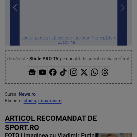
Doi șoricei au reușit să sperie un urs brun, într-o pădure din
Tre
Bucovina. ...
Urmărește
Știrile PRO TV
pe canalul de social media preferat:
Sursa:
News.ro
Etichete:
studiu
,
imbatranire
,
ARTICOL RECOMANDAT DE
SPORT.RO
FOTO | Imaginea cu Vladimir Putin