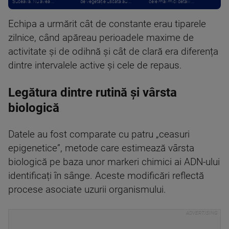
Suceava. Nu avea ...
de vegetație uscată au ...
cele mai mici detalii ...
Echipa a urmărit cât de constante erau tiparele
zilnice, când apăreau perioadele maxime de
activitate și de odihnă și cât de clară era diferența
dintre intervalele active și cele de repaus.
Legătura dintre rutină și vârsta
biologică
Datele au fost comparate cu patru „ceasuri
epigenetice”, metode care estimează vârsta
biologică pe baza unor markeri chimici ai ADN-ului
identificați în sânge. Aceste modificări reflectă
procese asociate uzurii organismului.