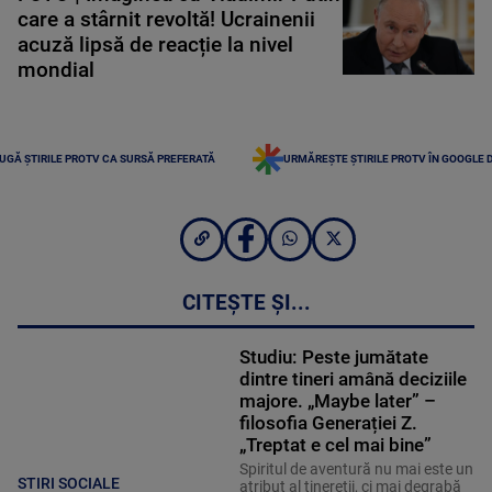
care a stârnit revoltă! Ucrainenii
acuză lipsă de reacție la nivel
mondial
UGĂ ȘTIRILE PROTV CA SURSĂ PREFERATĂ
URMĂREȘTE ȘTIRILE PROTV ÎN GOOGLE 
CITEȘTE ȘI...
Studiu: Peste jumătate
dintre tineri amână deciziile
majore. „Maybe later” –
filosofia Generației Z.
„Treptat e cel mai bine”
Spiritul de aventură nu mai este un
STIRI SOCIALE
atribut al tinereții, ci mai degrabă