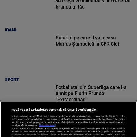
să crești vizibilitatea și încrederea
brandului tău
IBANI
Salariul pe care îl va încasa
Marius Șumudică la CFR Cluj
SPORT
Fotbalistul din Superliga care l-a
uimit pe Florin Prunea:
”Extraordinar”
Nouă ne pasă ca datele tale personale să rămână confidențiale
Noi și partenerii noștri
201
stocăm și/sau accesăm informații pe dispozitivul dvs., precum identificatorii cookie
unici pentru prelucrarea datelor cu caracter personal. Puteți accepta sau gestiona alegerile dvs. făcând clic mai jos
sau în orice moment, pe pagina cu politica de confidențialitate. Aceste alegeri vor fi raportate partenerilor noștri și
nu vă vor afecta navigarea.
Mai multe detalii
SPORT
Noi si partenerii nostri (retelele de socializare si agentiile de publicitate partenere, precum si furnizorii nostri de
servicii de date analitice) prelucram date pentru a permite website-ului sa functioneze, pentru a personaliza
continutul si anunturile publicitare afisate in functie de interesele si/sau profilul dvs., pentru a va oferi