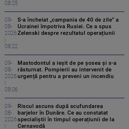
08:25
09-
S-a încheiat „campania de 40 de zile” a
08-
Ucrainei împotriva Rusiei. Ce a spus
2026
Zelenski despre rezultatul operațiunii
|
08:22
09-
Mastodontul a ieșit de pe șosea și s-a
08-
răsturnat. Pompierii au intervenit de
2026
urgență pentru a preveni un incendiu
|
08:06
09-
Riscul ascuns după scufundarea
08-
barjelor în Dunăre. Ce au constatat
2026
specialiștii în timpul operațiunii de la
|
Cernavodă