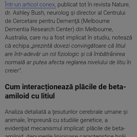
Într-un articol conex,
publicat tot în revista Nature,
dr. Ashley Bush, neurolog şi director al Centrului
de Cercetare pentru Demenţă (Melbourne
Dementia Research Center) din Melbourne,
Australia, care nu a fost implicat în studiu, notează
că echipa
„prezintă dovezi convingătoare că litiul
are într-adevăr un rol fiziologic şi că îmbătrânirea
normală ar putea afecta reglarea nivelului de litiu în
creier”.
Cum interacționează plăcile de beta-
amiloid cu litiul
Analiza detaliată a ţesuturilor cerebrale umane şi
animale, împreună cu studiile genetice, a
evidenţiat mecanismul implicat: plăcile de beta-
amiloid, depunerile lipicioase caracteristice bolii