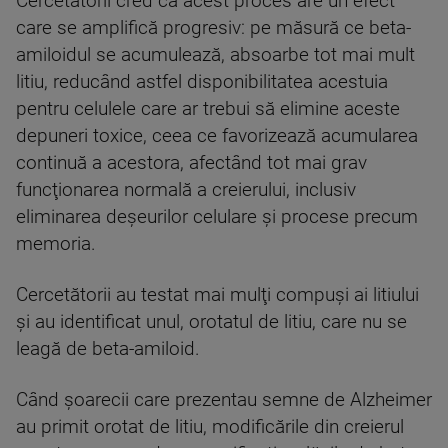
Cercetătorii cred că acest proces are un efect
care se amplifică progresiv: pe măsură ce beta-
amiloidul se acumulează, absoarbe tot mai mult
litiu, reducând astfel disponibilitatea acestuia
pentru celulele care ar trebui să elimine aceste
depuneri toxice, ceea ce favorizează acumularea
continuă a acestora, afectând tot mai grav
funcţionarea normală a creierului, inclusiv
eliminarea deşeurilor celulare şi procese precum
memoria.
Cercetătorii au testat mai mulţi compuşi ai litiului
şi au identificat unul, orotatul de litiu, care nu se
leagă de beta-amiloid.
Când şoarecii care prezentau semne de Alzheimer
au primit orotat de litiu, modificările din creierul