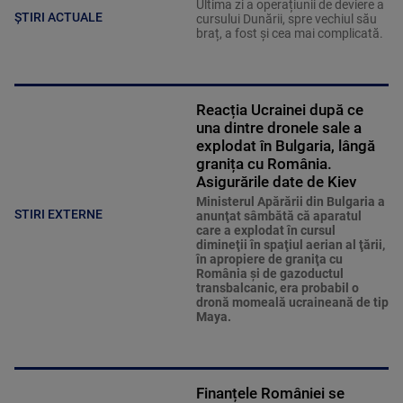
Ultima zi a operațiunii de deviere a
ȘTIRI ACTUALE
cursului Dunării, spre vechiul său
braț, a fost și cea mai complicată.
Reacția Ucrainei după ce
una dintre dronele sale a
explodat în Bulgaria, lângă
granița cu România.
Asigurările date de Kiev
Ministerul Apărării din Bulgaria a
STIRI EXTERNE
anunţat sâmbătă că aparatul
care a explodat în cursul
dimineţii în spaţiul aerian al ţării,
în apropiere de graniţa cu
România şi de gazoductul
transbalcanic, era probabil o
dronă momeală ucraineană de tip
Maya.
Finanțele României se