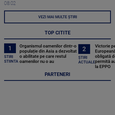
08:02
VEZI MAI MULTE ȘTIRI
TOP CITITE
Organismul oamenilor dintr-o
Victorie p
1
2
populație din Asia a dezvoltat
Europeană
o abilitate pe care restul
obligată d
STIRI
ȘTIRI
oamenilor nu o au
permită au
STIINTA
ACTUALE
la EPPO
PARTENERI