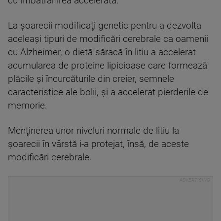
cu îmbătrânirea accelerată.
La şoarecii modificaţi genetic pentru a dezvolta
aceleaşi tipuri de modificări cerebrale ca oamenii
cu Alzheimer, o dietă săracă în litiu a accelerat
acumularea de proteine lipicioase care formează
plăcile şi încurcăturile din creier, semnele
caracteristice ale bolii, şi a accelerat pierderile de
memorie.
Menţinerea unor niveluri normale de litiu la
şoarecii în vârstă i-a protejat, însă, de aceste
modificări cerebrale.