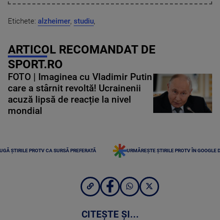
Etichete:
alzheimer
,
studiu
,
ARTICOL RECOMANDAT DE
SPORT.RO
FOTO | Imaginea cu Vladimir Putin
care a stârnit revoltă! Ucrainenii
acuză lipsă de reacție la nivel
mondial
UGĂ ȘTIRILE PROTV CA SURSĂ PREFERATĂ
URMĂREȘTE ȘTIRILE PROTV ÎN GOOGLE 
CITEȘTE ȘI...