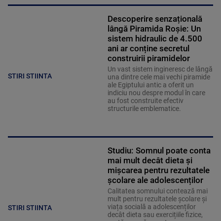
Descoperire senzațională
lângă Piramida Roșie: Un
sistem hidraulic de 4.500
ani ar conține secretul
construirii piramidelor
Un vast sistem ingineresc de lângă
STIRI STIINTA
una dintre cele mai vechi piramide
ale Egiptului antic a oferit un
indiciu nou despre modul în care
au fost construite efectiv
structurile emblematice.
Studiu: Somnul poate conta
mai mult decât dieta și
mișcarea pentru rezultatele
școlare ale adolescenților
Calitatea somnului contează mai
mult pentru rezultatele școlare și
viața socială a adolescenților
STIRI STIINTA
decât dieta sau exercițiile fizice,