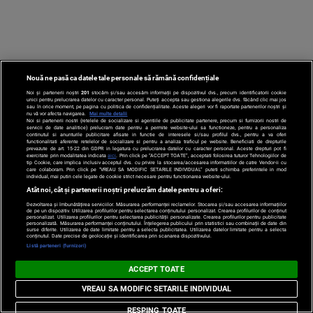
Nouă ne pasă ca datele tale personale să rămână confidențiale
Noi și partenerii noștri
201
stocăm și/sau accesăm informații pe dispozitivul dvs., precum identificatorii cookie
unici pentru prelucrarea datelor cu caracter personal. Puteți accepta sau gestiona alegerile dvs. făcând clic mai jos
sau în orice moment, pe pagina cu politica de confidențialitate. Aceste alegeri vor fi raportate partenerilor noștri și
nu vă vor afecta navigarea.
Mai multe detalii
VIDEO VOYO
Noi si partenerii nostri (retelele de socializare si agentiile de publicitate partenere, precum si furnizorii nostri de
servicii de date analitice) prelucram date pentru a permite website-ului sa functioneze, pentru a personaliza
continutul si anunturile publicitare afisate in functie de interesele si/sau profilul dvs., pentru a va oferi
functionalitati aferente retelelor de socializare si pentru a analiza traficul pe website. Beneficiati de drepturile
prevazute de art. 15-22 din GDPR in legatura cu prelucrarea datelor cu caracter personal. Aceste drepturi pot fi
exercitate prin modalitatea indicata
aici
. Prin click pe “ACCEPT TOATE”, acceptati folosirea tuturor Tehnologiilor de
tip Cookie, care implica inclusiv acceptul dvs. cu privire la stocarea/accesarea informatiilor de catre Vendor-ii cu
care colaboram. Prin click pe “VREAU SA MODIFIC SETARILE INDIVIDUAL” puteti schimba preferintele in mod
individual, mai putin cele legate de cookie strict necesare pentru functionarea website-ului.
Atât noi, cât și partenerii noștri prelucrăm datele pentru a oferi:
Dezvoltarea și îmbunătățirea serviciilor. Măsurarea performanței reclamelor. Stocarea și/sau accesarea informațiilor
Stirile PRO TV
de pe un dispozitiv. Utilizarea profilurilor pentru selectarea conținutului personalizat. Crearea profilurilor de conținut
personalizat. Utilizarea profilurilor pentru selectarea publicității personalizate. Crearea profilurilor pentru publicitate
personalizată. Măsurarea performanței conținutului. Înțelegerea publicului prin statistici sau combinații de date din
surse diferite. Utilizarea de date limitate pentru a selecta publicitatea. Utilizarea datelor limitate pentru a selecta
conținutul. Date precise de geolocație și identificarea prin scanarea dispozitivului.
Listă parteneri (furnizori)
Stirile PRO
ACCEPT TOATE
TV # 19.00 -
VREAU SA MODIFIC SETARILE INDIVIDUAL
RESPING TOATE