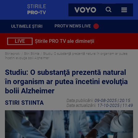
StirilePROTV
CAUTA
VOYO
TOATE 
PROTV NEWS LIVE
ULTIMELE ȘTIRI
LIVE
Știrile PRO TV ale dimineții
Stirileprotv
Stiri Stiinta
Studiu: O substanţă prezentă natural în organism ar putea
încetini evoluţia bolii Alzheimer
Studiu: O substanţă prezentă natural
în organism ar putea încetini evoluţia
bolii Alzheimer
Data publicării:
09-08-2025 | 20:15
STIRI STIINTA
Data actualizării:
17-10-2025 | 11:49