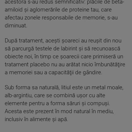
acestora s-au redus semnificativ: plăcile de beta-
amiloid şi aglomerările de proteine tau, care
afectau zonele responsabile de memorie, s-au
diminuat.
După tratament, aceşti şoareci au reuşit din nou
să parcurgă testele de labirint şi să recunoască
obiecte noi, în timp ce şoarecii care primiseră un
tratament placebo nu au arătat nicio îmbunătăţire
a memoriei sau a capacităţii de gândire.
Sub forma sa naturală, litiul este un metal moale,
alb-argintiu, care se combină uşor cu alte
elemente pentru a forma săruri şi compuşi.
Acesta este prezent în mod natural în mediu,
inclusiv în alimente şi apă.