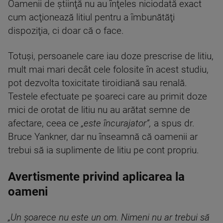
Oamenii de ştiinţă nu au înţeles niciodată exact
cum acţionează litiul pentru a îmbunătăţi
dispoziţia, ci doar că o face.
Totuşi, persoanele care iau doze prescrise de litiu,
mult mai mari decât cele folosite în acest studiu,
pot dezvolta toxicitate tiroidiană sau renală.
Testele efectuate pe şoareci care au primit doze
mici de orotat de litiu nu au arătat semne de
afectare, ceea ce
„este încurajator”,
a spus dr.
Bruce Yankner, dar nu înseamnă că oamenii ar
trebui să ia suplimente de litiu pe cont propriu.
Avertismente privind aplicarea la
oameni
„Un şoarece nu este un om. Nimeni nu ar trebui să