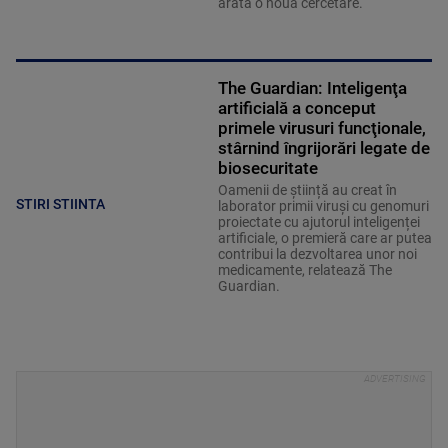
arată o nouă cercetare.
The Guardian: Inteligenţa
artificială a conceput
primele virusuri funcţionale,
stârnind îngrijorări legate de
biosecuritate
Oamenii de știință au creat în
STIRI STIINTA
laborator primii viruși cu genomuri
proiectate cu ajutorul inteligenței
artificiale, o premieră care ar putea
contribui la dezvoltarea unor noi
medicamente, relatează The
Guardian.