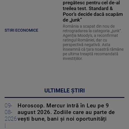
pregătesc pentru cel de-al
treilea test. Standard &
Poor’s decide dacă scapăm
de „junk”
România a scapat din nou de
STIRI ECONOMICE
retrogradarea la categoria „junk”.
Agenția Moody's, a reconfirmat
ratingul României, dar cu
perspectivă negativă. Asta
înseamnă că țara noastră rămâne
pe ultima treaptă recomandată
investițiilor.
ULTIMELE ȘTIRI
09-
Horoscop. Mercur intră în Leu pe 9
08-
august 2026. Zodiile care au parte de
2026
vești bune, bani și noi oportunități
|