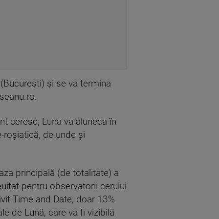
(Bucureşti) şi se va termina
seanu.ro.
ent ceresc, Luna va aluneca în
-roşiatică, de unde şi
za principală (de totalitate) a
itat pentru observatorii cerului
ivit Time and Date, doar 13%
le de Lună, care va fi vizibilă