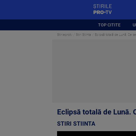
StirilePROTV
TOP CITITE
U
Stirileprotv
Stiri Stiinta
Eclipsă totală de Lună. Ce 
Eclipsă totală de Lună.
STIRI STIINTA