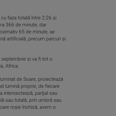
u faza totală între 2:26 şi
ra 366 de minute, dar
roximativ 65 de minute, iar
ă artificială, precum parcuri şi
septembrie şi va fi tot o
a, Africa.
 luminat de Soare, proiectează
d lumină proprie, de fiecare
intersectează, parţial sau
ală sau totală, prin umbră sau
loare roşie închisă, avem o