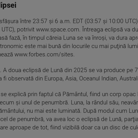
ipsei
făşura între 23:57 şi 6 a.m. EDT (03:57 şi 10:00 UTC) c
 UTC), potrivit www.space.com. Întreaga eclipsă va du
să fază, în timpul căreia Luna se va înroşi, va dura ap
tronomic este mai bună din locurile cu mai puţină lumin
onează www.forbes.com/sites.
. A doua eclipsă de Lună din 2025 se va produce pe 7 
 fi observată din Europa, Asia, Oceanul Indian, Australi
e explică prin faptul că Pământul, fiind un corp opac
ecum şi unul de penumbră. Luna, la rândul său, neavân
mântului, nu mai este luminată. După modul cum Luna 
e cel de penumbră, va avea loc o eclipsă de Lună, parţi
e aproape de tot, fiind vizibilă doar ca un disc de cu