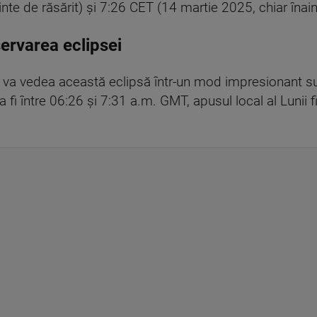
te de răsărit) şi 7:26 CET (14 martie 2025, chiar înaint
ervarea eclipsei
e va vedea această eclipsă într-un mod impresionant su
 va fi între 06:26 şi 7:31 a.m. GMT, apusul local al Lunii