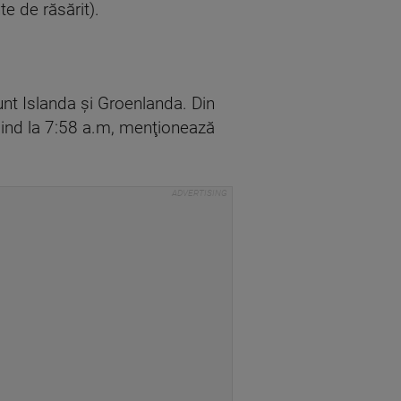
e de răsărit).
nt Islanda şi Groenlanda. Din
 fiind la 7:58 a.m, menţionează