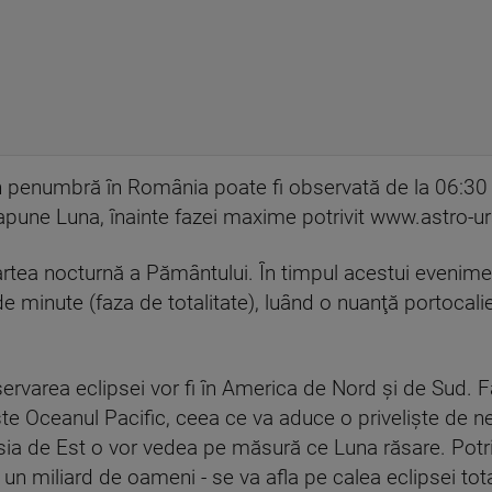
în penumbră în România poate fi observată de la 06:30 
pune Luna, înainte fazei maxime potrivit www.astro-ur
 partea nocturnă a Pământului. În timpul acestui evenim
minute (faza de totalitate), luând o nuanţă portocalie
rvarea eclipsei vor fi în America de Nord şi de Sud. Fa
te Oceanul Pacific, ceea ce va aduce o privelişte de neu
Asia de Est o vor vedea pe măsură ce Luna răsare. Potr
 un miliard de oameni - se va afla pe calea eclipsei tota