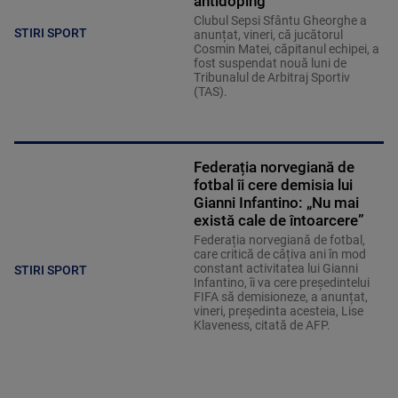
antidoping
Clubul Sepsi Sfântu Gheorghe a
STIRI SPORT
anunțat, vineri, că jucătorul
Cosmin Matei, căpitanul echipei, a
fost suspendat nouă luni de
Tribunalul de Arbitraj Sportiv
(TAS).
Federația norvegiană de
fotbal îi cere demisia lui
Gianni Infantino: „Nu mai
există cale de întoarcere”
Federația norvegiană de fotbal,
care critică de câțiva ani în mod
constant activitatea lui Gianni
STIRI SPORT
Infantino, îi va cere președintelui
FIFA să demisioneze, a anunțat,
vineri, președinta acesteia, Lise
Klaveness, citată de AFP.