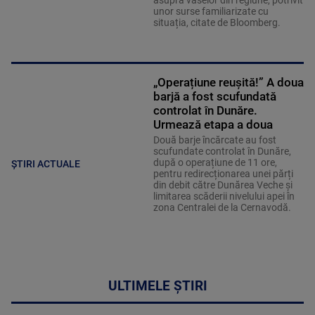
asupra vaselor din regiune, potrivit
unor surse familiarizate cu
situația, citate de Bloomberg.
„Operațiune reușită!” A doua
barjă a fost scufundată
controlat în Dunăre.
Urmează etapa a doua
Două barje încărcate au fost
scufundate controlat în Dunăre,
după o operațiune de 11 ore,
ȘTIRI ACTUALE
pentru redirecționarea unei părți
din debit către Dunărea Veche și
limitarea scăderii nivelului apei în
zona Centralei de la Cernavodă.
ULTIMELE ȘTIRI