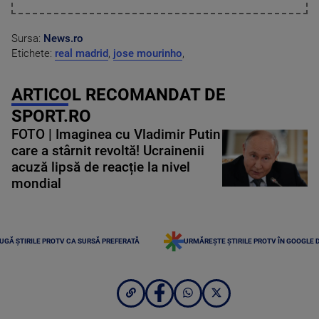
Sursa:
News.ro
Etichete:
real madrid
,
jose mourinho
,
ARTICOL RECOMANDAT DE
SPORT.RO
FOTO | Imaginea cu Vladimir Putin
care a stârnit revoltă! Ucrainenii
acuză lipsă de reacție la nivel
mondial
UGĂ ȘTIRILE PROTV CA SURSĂ PREFERATĂ
URMĂREȘTE ȘTIRILE PROTV ÎN GOOGLE 