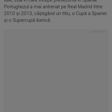
iulie, ziua în care începe presezonul în Spania.
Portughezul a mai antrenat pe Real Madrid între
2010 şi 2013, câştigând un titlu, o Cupă a Spaniei
şi o Supercupă iberică.