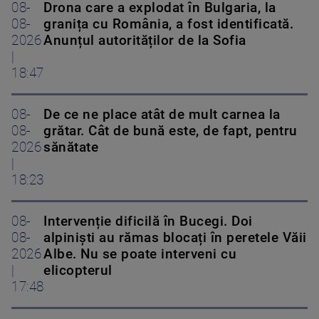
08-
Drona care a explodat în Bulgaria, la
08-
granița cu România, a fost identificată.
2026
Anunțul autorităților de la Sofia
|
18:47
08-
De ce ne place atât de mult carnea la
08-
grătar. Cât de bună este, de fapt, pentru
2026
sănătate
|
18:23
08-
Intervenție dificilă în Bucegi. Doi
08-
alpiniști au rămas blocați în peretele Văii
2026
Albe. Nu se poate interveni cu
|
elicopterul
17:48