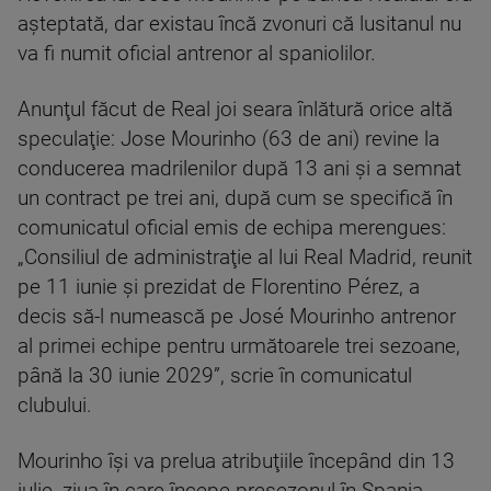
aşteptată, dar existau încă zvonuri că lusitanul nu
va fi numit oficial antrenor al spaniolilor.
Anunţul făcut de Real joi seara înlătură orice altă
speculaţie: Jose Mourinho (63 de ani) revine la
conducerea madrilenilor după 13 ani şi a semnat
un contract pe trei ani, după cum se specifică în
comunicatul oficial emis de echipa merengues:
„Consiliul de administraţie al lui Real Madrid, reunit
pe 11 iunie şi prezidat de Florentino Pérez, a
decis să-l numească pe José Mourinho antrenor
al primei echipe pentru următoarele trei sezoane,
până la 30 iunie 2029”, scrie în comunicatul
clubului.
Mourinho îşi va prelua atribuţiile începând din 13