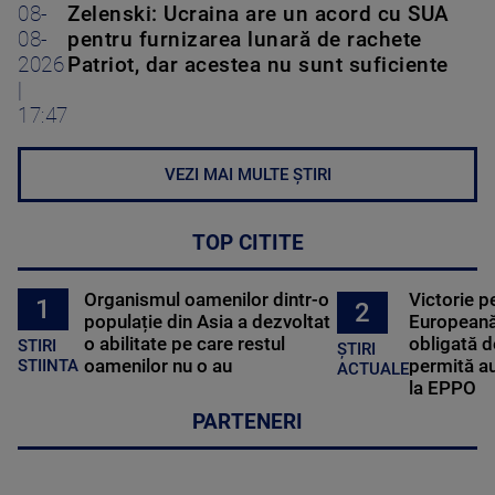
08-
Zelenski: Ucraina are un acord cu SUA
08-
pentru furnizarea lunară de rachete
2026
Patriot, dar acestea nu sunt suficiente
|
17:47
VEZI MAI MULTE ȘTIRI
TOP CITITE
Organismul oamenilor dintr-o
Victorie p
1
2
populație din Asia a dezvoltat
Europeană
o abilitate pe care restul
obligată d
STIRI
ȘTIRI
oamenilor nu o au
permită au
STIINTA
ACTUALE
la EPPO
PARTENERI