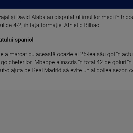
...
jal și David Alaba au disputat ultimul lor meci în trico
l de 4-2, în fața formației Athletic Bilbao.
tului spaniol
 a marcat cu această ocazie al 25-lea său gol în actua
golgheterilor. Mbappe a înscris în total 42 de goluri în
tut-o ajuta pe Real Madrid să evite un al doilea sezon c