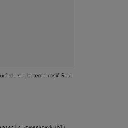
urându-se „lanternei roșii” Real
 respectiv Lewandowski (61).