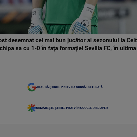
st desemnat cel mai bun jucător al sezonului la Celt
chipa sa cu 1-0 în fața formației Sevilla FC, în ultima
ADAUGĂ ȘTIRILE PROTV CA SURSĂ PREFERATĂ
URMĂREȘTE ȘTIRILE PROTV ÎN GOOGLE DISCOVER