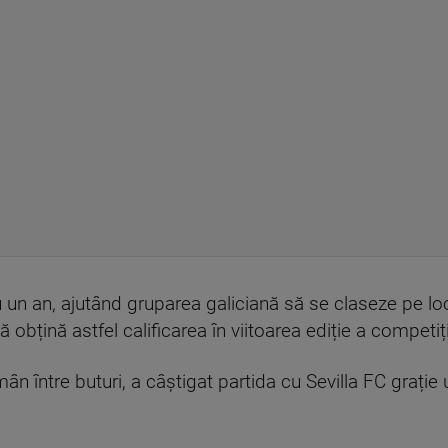
 un an, ajutând gruparea galiciană să se claseze pe locu
ă obțină astfel calificarea în viitoarea ediție a competi
ân între buturi, a câștigat partida cu Sevilla FC grație 