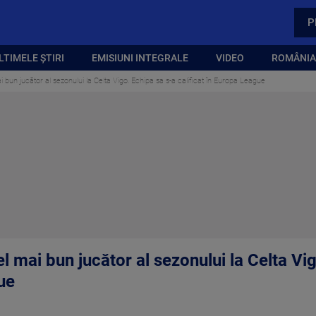
P
LTIMELE ȘTIRI
EMISIUNI INTEGRALE
VIDEO
ROMÂNIA,
bun jucător al sezonului la Celta Vigo. Echipa sa s-a calificat în Europa League
 mai bun jucător al sezonului la Celta Vi
ue