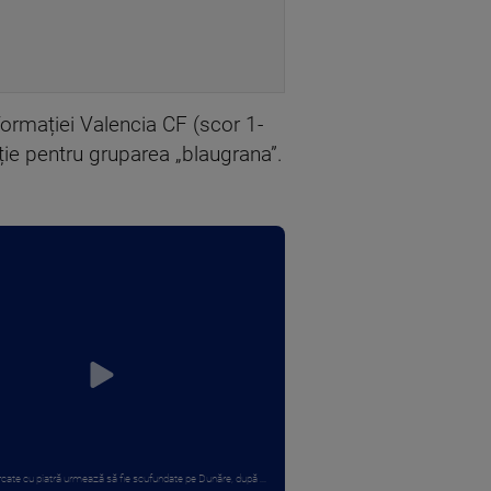
ormației Valencia CF (scor 1-
ție pentru gruparea „blaugrana”.
rcate cu piatră urmează să fie scufundate pe Dunăre, după ...