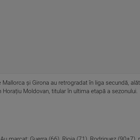
e Mallorca și Girona au retrogradat în liga secundă, alăt
 Horațiu Moldovan, titular în ultima etapă a sezonului.
 Au marcat: Guerra (66), Rioja (71), Rodriguez (90+7),