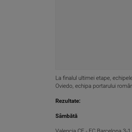
La finalul ultimei etape, echipel
Oviedo, echipa portarului român
Rezultate:
Sâmbătă
Valencia CF - FC Barcelona 3-1