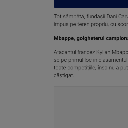
Tot sâmbătă, fundașii Dani Carva
impus pe teren propriu, cu scoru
Mbappe, golgheterul campiona
Atacantul francez Kylian Mbappe
se pe primul loc în clasamentul 
toate competițiile, însă nu a pu
câștigat.