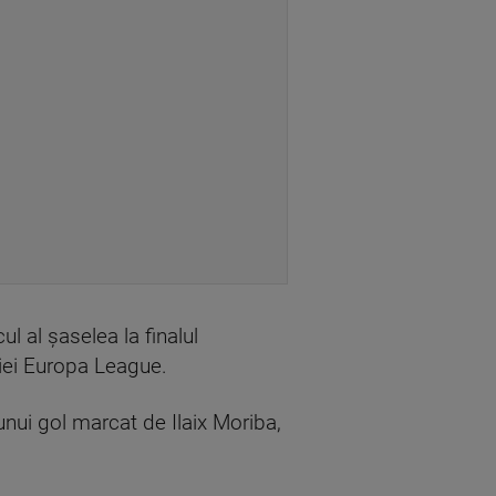
l al șaselea la finalul
ției Europa League.
unui gol marcat de Ilaix Moriba,