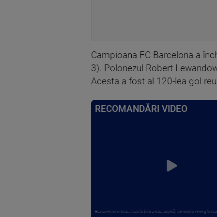
Campioana FC Barcelona a închei
3). Polonezul Robert Lewandowsk
Acesta a fost al 120-lea gol re
RECOMANDĂRI VIDEO
Bucureștenii stau ziua la birou sau acasă, iar seara merg la cum