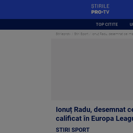
StirilePROTV
TOP CITITE
U
Stirileprotv
Stiri Sport
Ionuț Radu, desemnat cel mai 
Ionuț Radu, desemnat cel
calificat în Europa Leag
STIRI SPORT