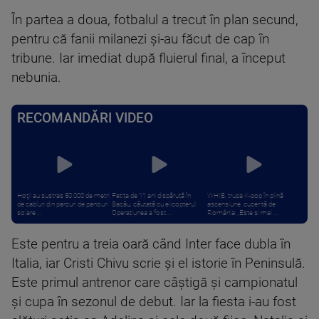
În partea a doua, fotbalul a trecut în plan secund,
pentru că fanii milanezi și-au făcut de cap în
tribune. Iar imediat după fluierul final, a început
nebunia.
RECOMANDĂRI VIDEO
Hoţii au sustras 50.000 de metri
Fetița de 11 ani dispărută în
WHIB, trupa K-pop în plină
de cabluri din parcuri de panouri
Bacău, căutată cu elicopterul.
ascensiune, cucerită de
solare ...
Operațiunea a fost ...
România: „Este și mai ...
Este pentru a treia oară când Inter face dubla în
Italia, iar Cristi Chivu scrie și el istorie în Peninsulă.
Este primul antrenor care câștigă și campionatul
și cupa în sezonul de debut. Iar la fiesta i-au fost