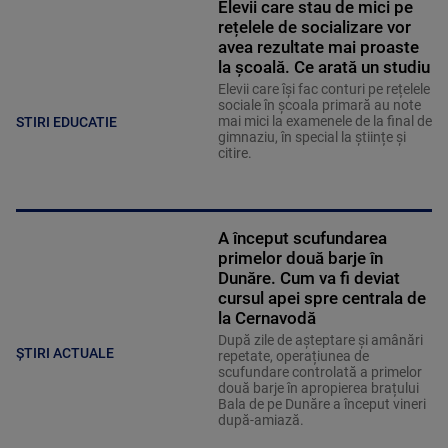
Elevii care stau de mici pe
rețelele de socializare vor
avea rezultate mai proaste
la școală. Ce arată un studiu
Elevii care îşi fac conturi pe rețelele
sociale în școala primară au note
mai mici la examenele de la final de
STIRI EDUCATIE
gimnaziu, în special la științe și
citire.
A început scufundarea
primelor două barje în
Dunăre. Cum va fi deviat
cursul apei spre centrala de
la Cernavodă
După zile de așteptare și amânări
ȘTIRI ACTUALE
repetate, operațiunea de
scufundare controlată a primelor
două barje în apropierea brațului
Bala de pe Dunăre a început vineri
după-amiază.