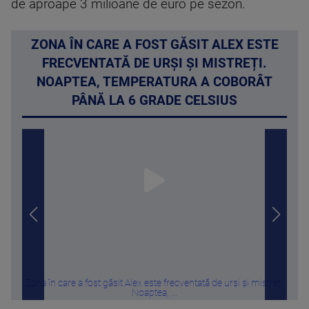
de aproape 3 milioane de euro pe sezon.
ZONA ÎN CARE A FOST GĂSIT ALEX ESTE
FRECVENTATĂ DE URȘI ȘI MISTREȚI.
NOAPTEA, TEMPERATURA A COBORÂT
PÂNĂ LA 6 GRADE CELSIUS
Zona în care a fost găsit Alex este frecventată de urși și mistreți.
H
Noaptea, ...