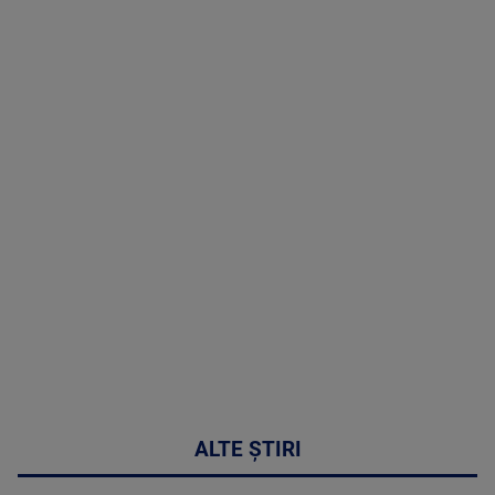
TV # 19.00 -
07 August
2026
MAI
MULTE
DETALII
48:24
ALTE ȘTIRI