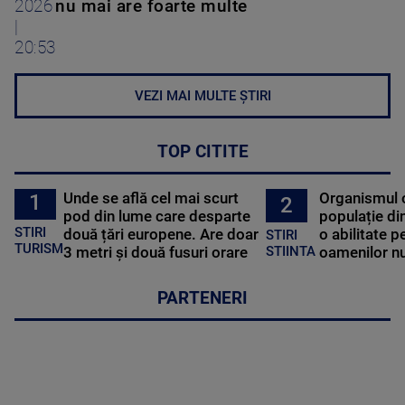
2026
nu mai are foarte multe
|
20:53
VEZI MAI MULTE ȘTIRI
TOP CITITE
Unde se află cel mai scurt
Organismul 
1
2
pod din lume care desparte
populație di
STIRI
două țări europene. Are doar
o abilitate p
STIRI
TURISM
3 metri și două fusuri orare
oamenilor nu
STIINTA
PARTENERI