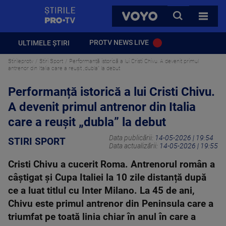
StirilePROTV
CAUTA
VOYO
TOATE 
PROTV NEWS LIVE
ULTIMELE ȘTIRI
Stirileprotv
Stiri Sport
Performanță istorică a lui Cristi Chivu. A devenit primul
antrenor din Italia care a reușit „dubla” la debut
Performanță istorică a lui Cristi Chivu.
A devenit primul antrenor din Italia
care a reușit „dubla” la debut
Data publicării:
14-05-2026 | 19:54
STIRI SPORT
Data actualizării:
14-05-2026 | 19:55
Cristi Chivu a cucerit Roma. Antrenorul român a
câștigat și Cupa Italiei la 10 zile distanță după
ce a luat titlul cu Inter Milano. La 45 de ani,
Chivu este primul antrenor din Peninsula care a
triumfat pe toată linia chiar în anul în care a