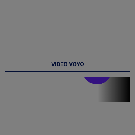
VIDEO VOYO
Stirile PRO TV
Stirile PRO