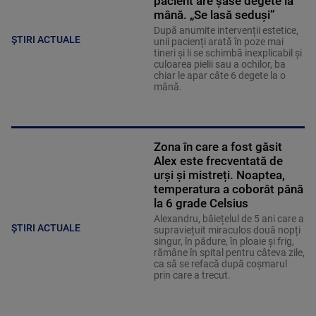
pacient are șase degete la
mână. „Se lasă seduși”
După anumite intervenții estetice,
ȘTIRI ACTUALE
unii pacienți arată în poze mai
tineri și li se schimbă inexplicabil și
culoarea pielii sau a ochilor, ba
chiar le apar câte 6 degete la o
mână.
Zona în care a fost găsit
Alex este frecventată de
urși și mistreți. Noaptea,
temperatura a coborât până
la 6 grade Celsius
Alexandru, băiețelul de 5 ani care a
ȘTIRI ACTUALE
supraviețuit miraculos două nopți
singur, în pădure, în ploaie și frig,
rămâne în spital pentru câteva zile,
ca să se refacă după coșmarul
prin care a trecut.