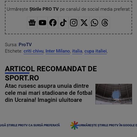
Urmărește
Știrile PRO TV
pe canalul de social media preferat:
Sursa:
ProTV
Etichete:
criti chivu
,
Inter Milano
,
italia
,
cupa italiei
,
ARTICOL RECOMANDAT DE
SPORT.RO
Atac rusesc asupra unuia dintre
cele mai mari stadioane de fotbal
din Ucraina! Imagini uluitoare
UGĂ ȘTIRILE PROTV CA SURSĂ PREFERATĂ
URMĂREȘTE ȘTIRILE PROTV ÎN GOOGLE 