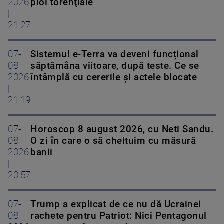
2026
ploi torenţiale
|
21:27
07-
Sistemul e-Terra va deveni funcțional
08-
săptămâna viitoare, după teste. Ce se
2026
întâmplă cu cererile și actele blocate
|
21:19
07-
Horoscop 8 august 2026, cu Neti Sandu.
08-
O zi în care o să cheltuim cu măsură
2026
banii
|
20:57
07-
Trump a explicat de ce nu dă Ucrainei
08-
rachete pentru Patriot: Nici Pentagonul