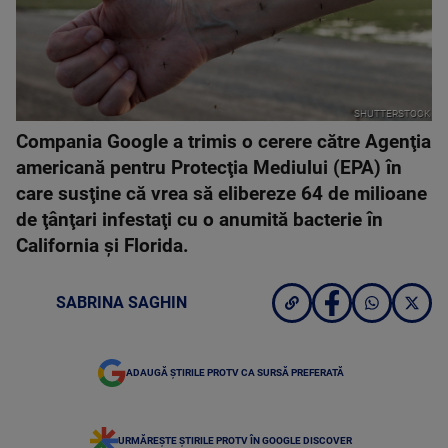
SHUTTERSTOCK
Compania Google a trimis o cerere către Agenţia
americană pentru Protecţia Mediului (EPA) în
care susţine că vrea să elibereze 64 de milioane
de ţânţari infestaţi cu o anumită bacterie în
California şi Florida.
SABRINA SAGHIN
ADAUGĂ ȘTIRILE PROTV CA SURSĂ PREFERATĂ
URMĂREȘTE ȘTIRILE PROTV ÎN GOOGLE DISCOVER