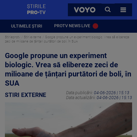
StirilePROTV
CAUTA
VOYO
TOATE 
PROTV NEWS LIVE
ULTIMELE ȘTIRI
Stirileprotv
Stiri externe
Google propune un experiment biologic. Vrea să elibereze
zeci de milioane de țânțari purtători de boli, în SUA
Google propune un experiment
biologic. Vrea să elibereze zeci de
milioane de țânțari purtători de boli, în
SUA
Data publicării:
04-06-2026 | 15:13
STIRI EXTERNE
Data actualizării:
04-06-2026 | 15:13