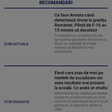
RECOMANDĂRI
Ce face Armata când
detectează drone la granița
României. Piloții de F-16 au
15 minute să decoleze
În ultimele luni, amenințările din
apropierea granițelor României au
făcut ca misiunile de Poliție
ȘTIRI ACTUALE
Aeriană să devină tot mai
importante.
Elevii care stau de mici pe
rețelele de socializare vor
avea rezultate mai proaste
la școală. Ce arată un studiu
Elevii care îşi fac conturi pe rețelele
sociale în școala primară au note
mai mici la examenele de la final de
STIRI EDUCATIE
gimnaziu, în special la științe și
citire.