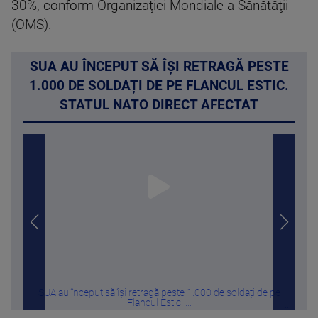
30%, conform Organizaţiei Mondiale a Sănătăţii
(OMS).
SUA AU ÎNCEPUT SĂ ÎȘI RETRAGĂ PESTE
1.000 DE SOLDAȚI DE PE FLANCUL ESTIC.
STATUL NATO DIRECT AFECTAT
SUA au început să își retragă peste 1.000 de soldați de pe
Tru
Flancul Estic. ...