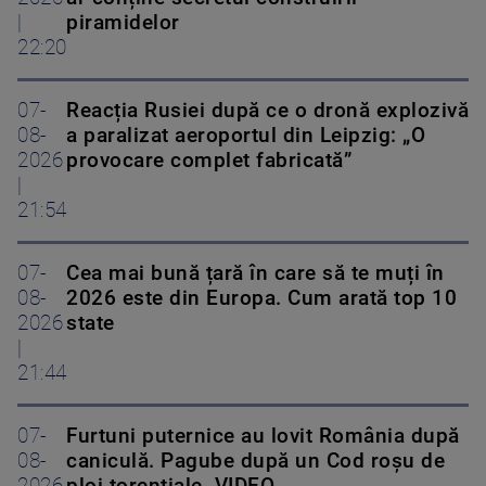
|
piramidelor
22:20
07-
Reacția Rusiei după ce o dronă explozivă
08-
a paralizat aeroportul din Leipzig: „O
2026
provocare complet fabricată”
|
21:54
07-
Cea mai bună țară în care să te muți în
08-
2026 este din Europa. Cum arată top 10
2026
state
|
21:44
07-
Furtuni puternice au lovit România după
08-
caniculă. Pagube după un Cod roşu de