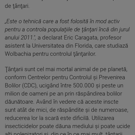
de ţânţari.
„Este o tehnică care a fost folosită în mod activ
pentru a controla populaţiile de ţânţari încă din jurul
anului 2011.",
a declarat Eric Caragata, profesor
asistent la Universitatea din Florida, care studiază
Wolbachia pentru controlul ţânţarilor.
Ţânţarii sunt cel mai mortal animal de pe planetă,
conform Centrelor pentru Controlul şi Prevenirea
Bolilor (CDC), ucigând între 500.000 şi peste un
milion de oameni pe an prin răspândirea bolilor
dăunătoare. Având în vedere că aceste inscte
sunt atât de mici, de răspândite şi de numeroase,
reducerea lor la scară este dificilă. Utilizarea
insecticidelor poate dăuna mediului şi poate ucide
alţi polenizatori şi, din ce în ce mai mult, ţânţarii