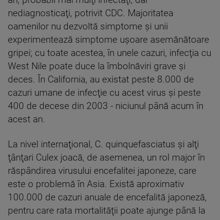
nediagnosticaţi, potrivit CDC. Majoritatea
oamenilor nu dezvoltă simptome şi unii
experimentează simptome uşoare asemănătoare
gripei; cu toate acestea, în unele cazuri, infecţia cu
West Nile poate duce la îmbolnăviri grave şi
deces. În California, au existat peste 8.000 de
cazuri umane de infecţie cu acest virus şi peste
400 de decese din 2003 - niciunul până acum în
acest an.
La nivel internaţional, C. quinquefasciatus şi alţi
ţânţari Culex joacă, de asemenea, un rol major în
răspândirea virusului encefalitei japoneze, care
este o problemă în Asia. Există aproximativ
100.000 de cazuri anuale de encefalită japoneză,
pentru care rata mortalităţii poate ajunge până la