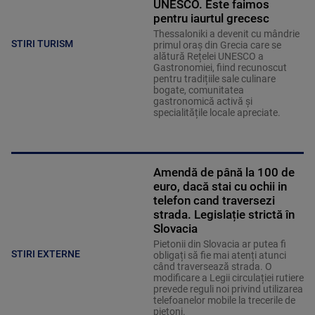
UNESCO. Este faimos
pentru iaurtul grecesc
Thessaloniki a devenit cu mândrie
STIRI TURISM
primul oraș din Grecia care se
alătură Rețelei UNESCO a
Gastronomiei, fiind recunoscut
pentru tradițiile sale culinare
bogate, comunitatea
gastronomică activă și
specialitățile locale apreciate.
Amendă de până la 100 de
euro, dacă stai cu ochii in
telefon cand traversezi
strada. Legislație strictă în
Slovacia
Pietonii din Slovacia ar putea fi
STIRI EXTERNE
obligați să fie mai atenți atunci
când traversează strada. O
modificare a Legii circulației rutiere
prevede reguli noi privind utilizarea
telefoanelor mobile la trecerile de
pietoni.