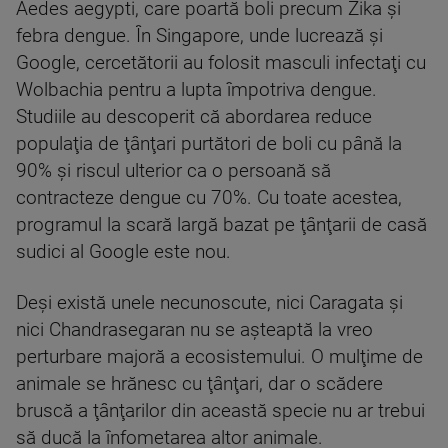
Aedes aegypti, care poartă boli precum Zika şi
febra dengue. În Singapore, unde lucrează şi
Google, cercetătorii au folosit masculi infectaţi cu
Wolbachia pentru a lupta împotriva dengue.
Studiile au descoperit că abordarea reduce
populaţia de ţânţari purtători de boli cu până la
90% şi riscul ulterior ca o persoană să
contracteze dengue cu 70%. Cu toate acestea,
programul la scară largă bazat pe ţânţarii de casă
sudici al Google este nou.
Deşi există unele necunoscute, nici Caragata şi
nici Chandrasegaran nu se aşteaptă la vreo
perturbare majoră a ecosistemului. O mulţime de
animale se hrănesc cu ţânţari, dar o scădere
bruscă a ţânţarilor din această specie nu ar trebui
să ducă la înfometarea altor animale.