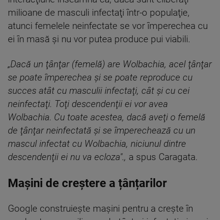
milioane de masculi infectaţi într-o populaţie,
atunci femelele neinfectate se vor împerechea cu
ei în masă şi nu vor putea produce pui viabili.
„Dacă un ţânţar (femelă) are Wolbachia, acel ţânţar
se poate împerechea şi se poate reproduce cu
succes atât cu masculii infectaţi, cât şi cu cei
neinfectaţi. Toţi descendenţii ei vor avea
Wolbachia. Cu toate acestea, dacă aveţi o femelă
de ţânţar neinfectată şi se împerechează cu un
mascul infectat cu Wolbachia, niciunul dintre
descendenţii ei nu va ecloza".,
a spus Caragata.
Mașini de creștere a țânțarilor
Google construieşte maşini pentru a creşte în