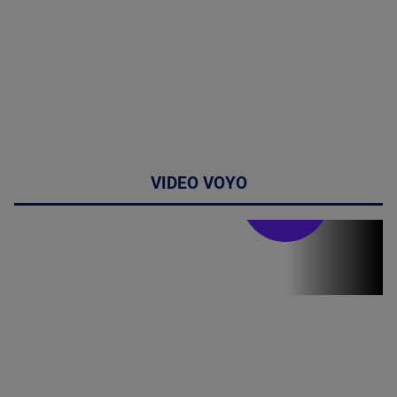
VIDEO VOYO
Stirile PRO TV
Stirile PRO