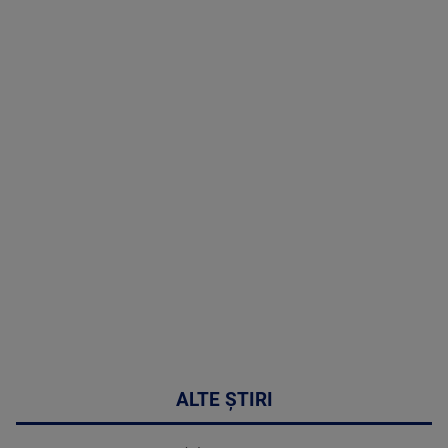
TV # 19.00 -
07 August
2026
MAI
MULTE
DETALII
48:24
ALTE ȘTIRI