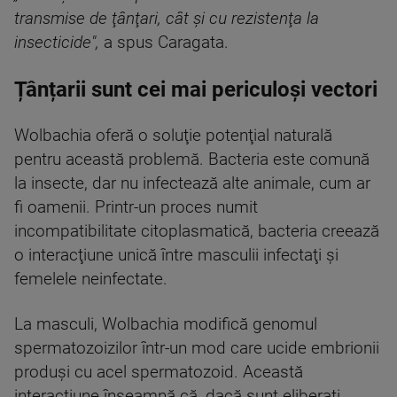
transmise de ţânţari, cât şi cu rezistenţa la
insecticide",
a spus Caragata.
Țânțarii sunt cei mai periculoși vectori
Wolbachia oferă o soluţie potenţial naturală
pentru această problemă. Bacteria este comună
la insecte, dar nu infectează alte animale, cum ar
fi oamenii. Printr-un proces numit
incompatibilitate citoplasmatică, bacteria creează
o interacţiune unică între masculii infectaţi şi
femelele neinfectate.
La masculi, Wolbachia modifică genomul
spermatozoizilor într-un mod care ucide embrionii
produşi cu acel spermatozoid. Această
interacţiune înseamnă că, dacă sunt eliberaţi