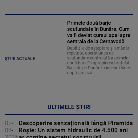
Primele două barje
scufundate în Dunăre. Cum
va fi deviat cursul apei spre
centrala de la Cernavodă
După zile de așteptare și amânări
repetate, operațiunea de
scufundare controlată a primelor
ȘTIRI ACTUALE
două barje în apropierea brațului
Bala de pe Dunăre a început vineri
după-amiază.
ULTIMELE ȘTIRI
07-
Descoperire senzațională lângă Piramida
08-
Roșie: Un sistem hidraulic de 4.500 ani
2026
ar conține secretul construirii