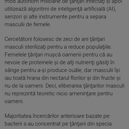
mod autonom milioane de ţânţari infectaţi şi apoi
utilizează algoritmi de inteligenţă artificială (AI),
senzori şi alte instrumente pentru a separa
masculii de femele.
Cercetătorii folosesc de zeci de ani ţânţari
masculi sterilizaţi pentru a reduce populaţiile.
Femelele ţânţari muşcă oamenii pentru că au
nevoie de proteinele şi de alţi nutrienţi găsiţi în
sânge pentru a-şi produce ouăle, dar masculii îşi
iau toată hrana din nectarul florilor şi din fructe şi
nu de la oameni. Deci, eliberarea ţânţarilor masculi
nu reprezintă teoretic nicio ameninţare pentru
oameni.
Majoritatea încercărilor anterioare bazate pe
bacterii s-au concentrat pe ţânţarii din specia