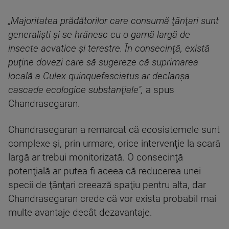
„Majoritatea prădătorilor care consumă ţânţari sunt
generalişti şi se hrănesc cu o gamă largă de
insecte acvatice şi terestre. În consecinţă, există
puţine dovezi care să sugereze că suprimarea
locală a Culex quinquefasciatus ar declanşa
cascade ecologice substanţiale",
a spus
Chandrasegaran.
Chandrasegaran a remarcat că ecosistemele sunt
complexe şi, prin urmare, orice intervenţie la scară
largă ar trebui monitorizată. O consecinţă
potenţială ar putea fi aceea că reducerea unei
specii de ţânţari creează spaţiu pentru alta, dar
Chandrasegaran crede că vor exista probabil mai
multe avantaje decât dezavantaje.