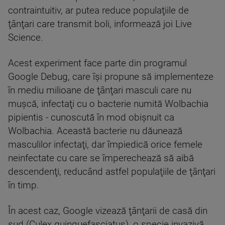
contraintuitiv, ar putea reduce populaţiile de
ţânţari care transmit boli, informează joi Live
Science.
Acest experiment face parte din programul
Google Debug, care îşi propune să implementeze
în mediu milioane de ţânţari masculi care nu
muşcă, infectaţi cu o bacterie numită Wolbachia
pipientis - cunoscută în mod obişnuit ca
Wolbachia. Această bacterie nu dăunează
masculilor infectaţi, dar împiedică orice femele
neinfectate cu care se împerechează să aibă
descendenţi, reducând astfel populaţiile de ţânţari
în timp.
În acest caz, Google vizează ţânţarii de casă din
sud (Culex quinquefasciatus), o specie invazivă