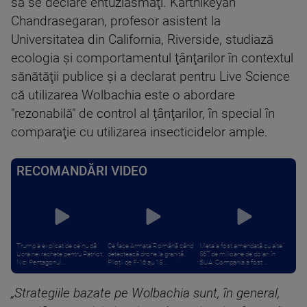
să se declare entuziasmaţi. Karthikeyan
Chandrasegaran, profesor asistent la
Universitatea din California, Riverside, studiază
ecologia şi comportamentul ţânţarilor în contextul
sănătăţii publice şi a declarat pentru Live Science
că utilizarea Wolbachia este o abordare
"rezonabilă" de control al ţânţarilor, în special în
comparaţie cu utilizarea insecticidelor ample.
RECOMANDĂRI VIDEO
Trump a explicat de ce nu dă
Ce face Armata Română când
Meta a fost amendată cu alte
Ucrainei rachete pentru Patriot:
detectează drone la graniță.
567 de milioane de dolari în
Nici Pentagonul ...
Piloții de F-16 au 15 ...
SUA. Compania a fost ...
„Strategiile bazate pe Wolbachia sunt, în general,