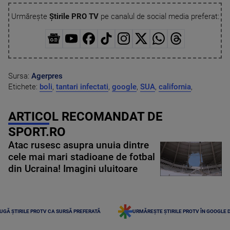
Urmărește
Știrile PRO TV
pe canalul de social media preferat:
Sursa:
Agerpres
Etichete:
boli
,
tantari infectati
,
google
,
SUA
,
california
,
ARTICOL RECOMANDAT DE
SPORT.RO
Atac rusesc asupra unuia dintre
cele mai mari stadioane de fotbal
din Ucraina! Imagini uluitoare
UGĂ ȘTIRILE PROTV CA SURSĂ PREFERATĂ
URMĂREȘTE ȘTIRILE PROTV ÎN GOOGLE 