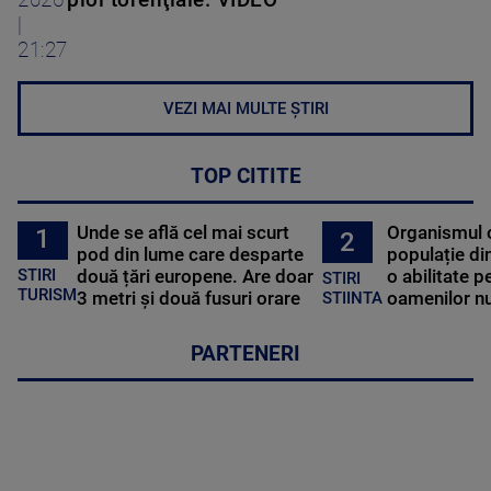
2026
ploi torenţiale. VIDEO
|
21:27
VEZI MAI MULTE ȘTIRI
TOP CITITE
Unde se află cel mai scurt
Organismul 
1
2
pod din lume care desparte
populație di
STIRI
două țări europene. Are doar
o abilitate p
STIRI
TURISM
3 metri și două fusuri orare
oamenilor nu
STIINTA
PARTENERI