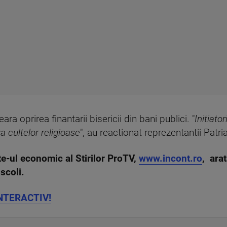
a oprirea finantarii bisericii din bani publici. "
Initiato
va cultelor religioase
", au reactionat reprezentantii Patria
ite-ul economic al Stirilor ProTV,
www.incont.ro
, ara
scoli.
INTERACTIV!