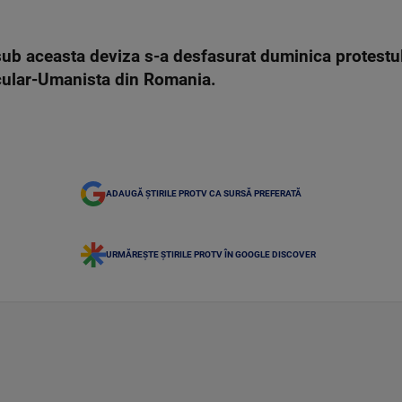
 sub aceasta deviza s-a desfasurat duminica protestul
ecular-Umanista din Romania.
ADAUGĂ ȘTIRILE PROTV CA SURSĂ PREFERATĂ
URMĂREȘTE ȘTIRILE PROTV ÎN GOOGLE DISCOVER