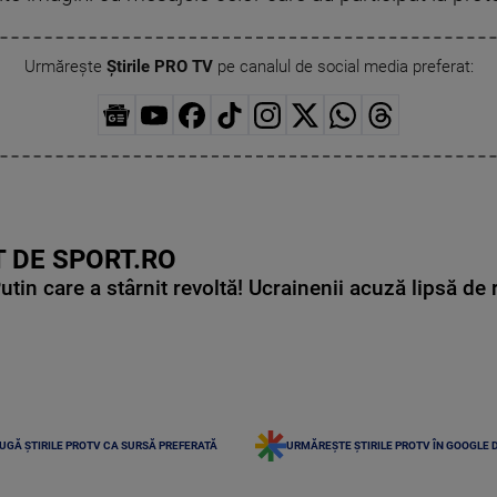
Urmărește
Știrile PRO TV
pe canalul de social media preferat:
 DE SPORT.RO
in care a stârnit revoltă! Ucrainenii acuză lipsă de r
UGĂ ȘTIRILE PROTV CA SURSĂ PREFERATĂ
URMĂREȘTE ȘTIRILE PROTV ÎN GOOGLE 