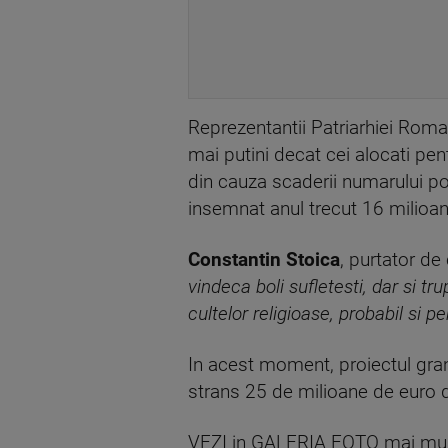
Reprezentantii Patriarhiei Roman
mai putini decat cei alocati pent
din cauza scaderii numarului popu
insemnat anul trecut 16 milioa
Constantin Stoica
, purtator de
vindeca boli sufletesti, dar si t
cultelor religioase, probabil si pe
In acest moment, proiectul gra
strans 25 de milioane de euro 
VEZI in GALERIA FOTO mai multe 