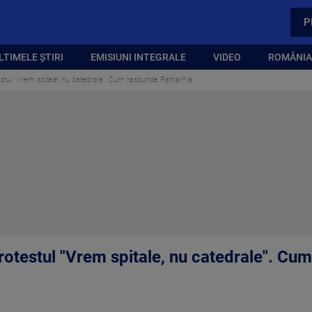
P
LTIMELE ȘTIRI
EMISIUNI INTEGRALE
VIDEO
ROMÂNIA,
testul "Vrem spitale, nu catedrale". Cum raspunde Patriarhia
protestul "Vrem spitale, nu catedrale". Cu