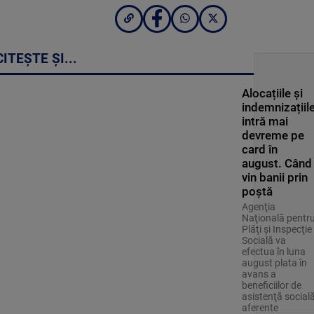
CITEȘTE ȘI...
Alocațiile și
indemnizațiil
intră mai
devreme pe
card în
august. Când
vin banii prin
poștă
Agenţia
Naţională pentr
Plăţi şi Inspecţie
Socială va
efectua în luna
august plata în
avans a
beneficiilor de
asistenţă social
aferente