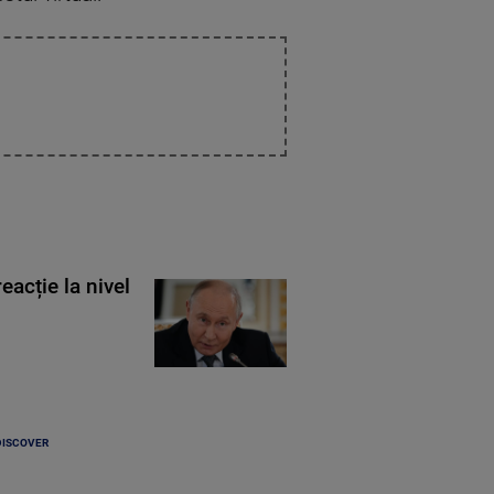
eacție la nivel
DISCOVER