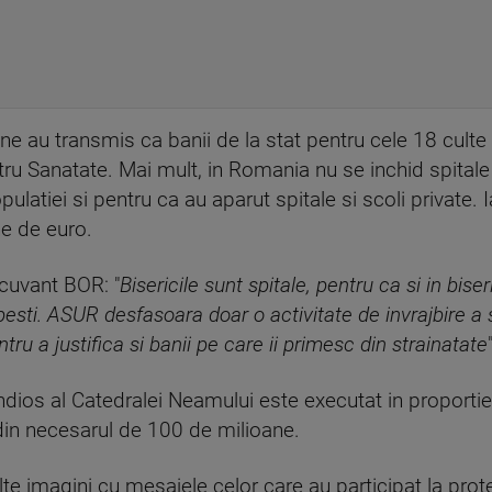
e au transmis ca banii de la stat pentru cele 18 culte 
ru Sanatate. Mai mult, in Romania nu se inchid spitale s
latiei si pentru ca au aparut spitale si scoli private. Ia
ne de euro.
 cuvant BOR: "
Bisericile sunt spitale, pentru ca si in biser
rupesti. ASUR desfasoara doar o activitate de invrajbire a
ntru a justifica si banii pe care ii primesc din strainatate
ndios al Catedralei Neamului este executat in proporti
din necesarul de 100 de milioane.
imagini cu mesajele celor care au participat la protes