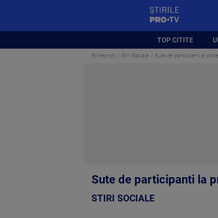
StirilePROTV
TOP CITITE
U
Stirileprotv
Stiri Sociale
Sute de participanti la pro
Sute de participanti la 
STIRI SOCIALE