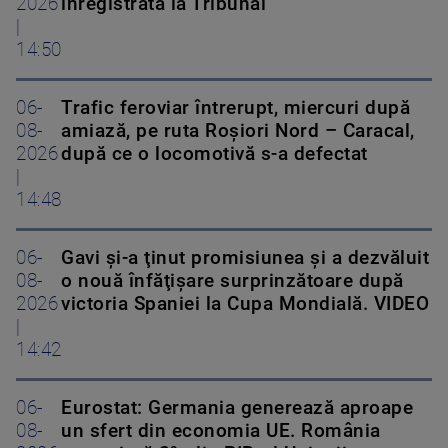
2026
înregistrată la Tribunal
|
14:50
06-
Trafic feroviar întrerupt, miercuri după
08-
amiază, pe ruta Roşiori Nord – Caracal,
2026
după ce o locomotivă s-a defectat
|
14:48
06-
Gavi şi-a ţinut promisiunea şi a dezvăluit
08-
o nouă înfăţişare surprinzătoare după
2026
victoria Spaniei la Cupa Mondială. VIDEO
|
14:42
06-
Eurostat: Germania generează aproape
08-
un sfert din economia UE. România