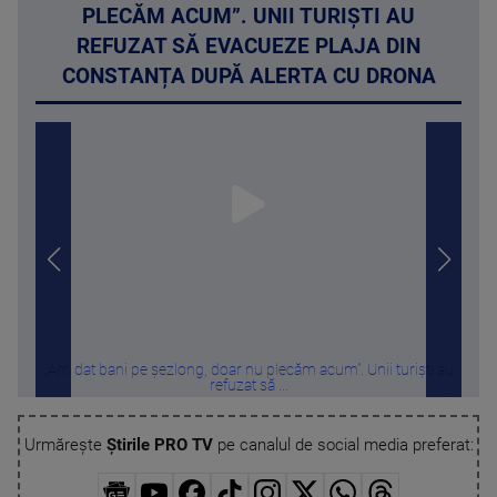
PLECĂM ACUM”. UNII TURIȘTI AU
REFUZAT SĂ EVACUEZE PLAJA DIN
CONSTANȚA DUPĂ ALERTA CU DRONA
„Am dat bani pe șezlong, doar nu plecăm acum”. Unii turiști au
Câte
refuzat să ...
Urmărește
Știrile PRO TV
pe canalul de social media preferat: