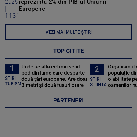
2026
reprezintă 2% din PIB-ul Uniunii
|
Europene
14:34
VEZI MAI MULTE ȘTIRI
TOP CITITE
Unde se află cel mai scurt
Organismul 
1
2
pod din lume care desparte
populație di
STIRI
două țări europene. Are doar
o abilitate p
STIRI
TURISM
3 metri și două fusuri orare
oamenilor nu
STIINTA
PARTENERI