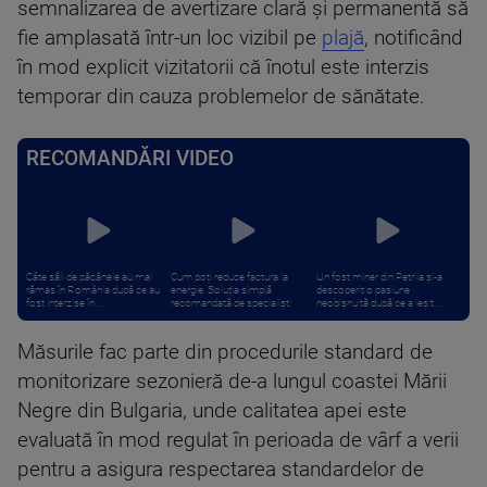
semnalizarea de avertizare clară și permanentă să
fie amplasată într-un loc vizibil pe
plajă
, notificând
în mod explicit vizitatorii că înotul este interzis
temporar din cauza problemelor de sănătate.
RECOMANDĂRI VIDEO
Câte săli de păcănele au mai
Cum poți reduce factura la
Un fost miner din Petrila și-a
rămas în România după ce au
energie. Soluția simplă
descoperit o pasiune
fost interzise în ...
recomandată de specialiști
neobișnuită după ce a ieșit ...
Măsurile fac parte din procedurile standard de
monitorizare sezonieră de-a lungul coastei Mării
Negre din Bulgaria, unde calitatea apei este
evaluată în mod regulat în perioada de vârf a verii
pentru a asigura respectarea standardelor de