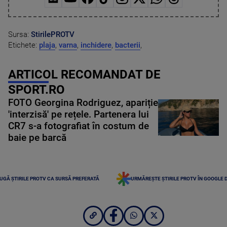
Sursa:
StirilePROTV
Etichete:
plaja
,
varna
,
inchidere
,
bacterii
,
ARTICOL RECOMANDAT DE
SPORT.RO
FOTO Georgina Rodriguez, apariție
'interzisă' pe rețele. Partenera lui
CR7 s-a fotografiat în costum de
baie pe barcă
UGĂ ȘTIRILE PROTV CA SURSĂ PREFERATĂ
URMĂREȘTE ȘTIRILE PROTV ÎN GOOGLE 