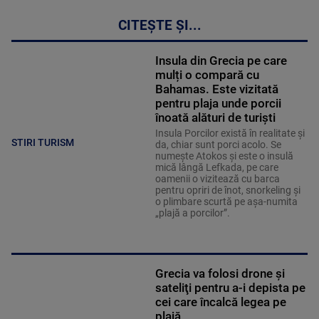
CITEȘTE ȘI...
Insula din Grecia pe care
mulți o compară cu
Bahamas. Este vizitată
pentru plaja unde porcii
înoată alături de turiști
Insula Porcilor există în realitate și
STIRI TURISM
da, chiar sunt porci acolo. Se
numește Atokos și este o insulă
mică lângă Lefkada, pe care
oamenii o vizitează cu barca
pentru opriri de înot, snorkeling și
o plimbare scurtă pe așa-numita
„plajă a porcilor”.
Grecia va folosi drone şi
sateliţi pentru a-i depista pe
cei care încalcă legea pe
plajă