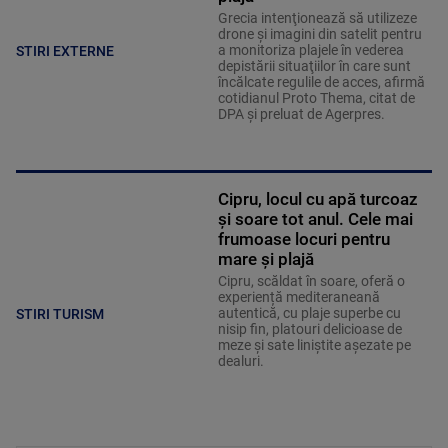
Grecia intenţionează să utilizeze
drone şi imagini din satelit pentru
a monitoriza plajele în vederea
STIRI EXTERNE
depistării situaţiilor în care sunt
încălcate regulile de acces, afirmă
cotidianul Proto Thema, citat de
DPA și preluat de Agerpres.
Cipru, locul cu apă turcoaz
și soare tot anul. Cele mai
frumoase locuri pentru
mare și plajă
Cipru, scăldat în soare, oferă o
experiență mediteraneană
autentică, cu plaje superbe cu
STIRI TURISM
nisip fin, platouri delicioase de
meze și sate liniștite așezate pe
dealuri.