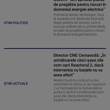
de pregătire pentru riscuri în
domeniul energiei electrice”
Premierul demis, Ilie Bolojan, face
la această oră declarații de presă,
după ședința de Guvern, care a
STIRI POLITICE
avut pe ordinea de zi, printre altele,
un plan de pregătire pentru riscuri
în domeniul energiei electrice.
Director CNE Cernavodă: „În
următoarele cinci-șase zile
vom opri Reactorul 2, dacă
intervenția cu barjele nu va
avea efect”
Nivelul Dunării a scăzut cu doi
ȘTIRI ACTUALE
centimetri în ultima zi, iar reactorul
2 al Centralei de la Cernavodă ar
putea fi oprit în următoarele cinci-
șase zile, dacă intervenția cu
barjele nu va avea efect.