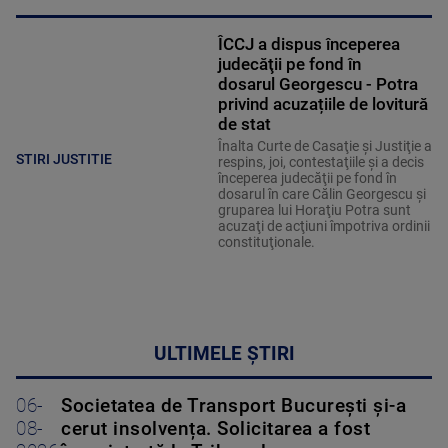
ÎCCJ a dispus începerea
judecăţii pe fond în
dosarul Georgescu - Potra
privind acuzațiile de lovitură
de stat
Înalta Curte de Casaţie şi Justiţie a
STIRI JUSTITIE
respins, joi, contestaţiile şi a decis
începerea judecăţii pe fond în
dosarul în care Călin Georgescu şi
gruparea lui Horaţiu Potra sunt
acuzaţi de acţiuni împotriva ordinii
constituţionale.
ULTIMELE ȘTIRI
06-
Societatea de Transport București și-a
08-
cerut insolvența. Solicitarea a fost