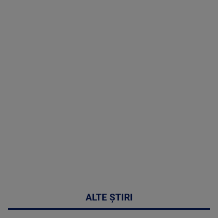
Doctor de
Grijă | Ediția
16 |
Telemedicina
in
cardiologie
MAI
MULTE
DETALII
34:04
ALTE ȘTIRI