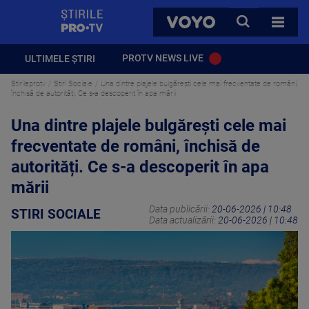
StirilePROTV
CAUTA
VOYO
TOATE 
PROTV NEWS LIVE
ULTIMELE ȘTIRI
Stirileprotv
Stiri Sociale
Una dintre plajele bulgărești cele mai frecventate de români,
închisă de autorități. Ce s-a descoperit în apa mării
Una dintre plajele bulgărești cele mai
frecventate de români, închisă de
autorități. Ce s-a descoperit în apa
mării
Data publicării:
20-06-2026 | 10:48
STIRI SOCIALE
Data actualizării:
20-06-2026 | 10:48