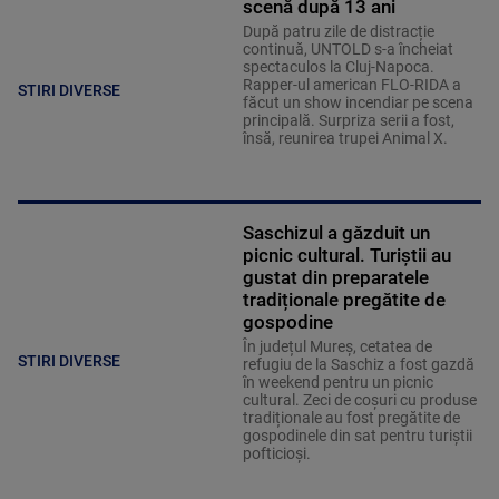
scenă după 13 ani
După patru zile de distracție
continuă, UNTOLD s-a încheiat
spectaculos la Cluj-Napoca.
Rapper-ul american FLO-RIDA a
STIRI DIVERSE
făcut un show incendiar pe scena
principală. Surpriza serii a fost,
însă, reunirea trupei Animal X.
Saschizul a găzduit un
picnic cultural. Turiștii au
gustat din preparatele
tradiționale pregătite de
gospodine
În județul Mureș, cetatea de
STIRI DIVERSE
refugiu de la Saschiz a fost gazdă
în weekend pentru un picnic
cultural. Zeci de coșuri cu produse
tradiționale au fost pregătite de
gospodinele din sat pentru turiștii
pofticioși.