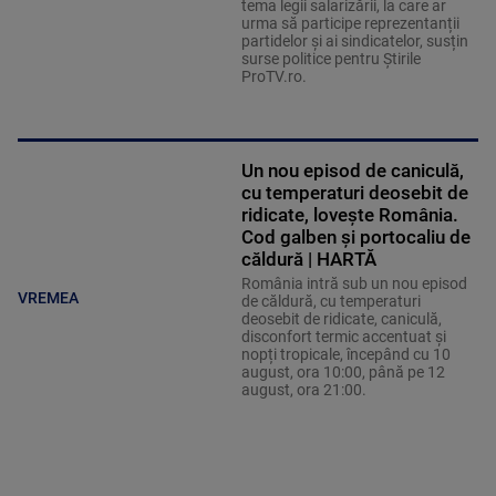
tema legii salarizării, la care ar
urma să participe reprezentanții
partidelor și ai sindicatelor, susțin
surse politice pentru Știrile
ProTV.ro.
Un nou episod de caniculă,
cu temperaturi deosebit de
ridicate, lovește România.
Cod galben și portocaliu de
căldură | HARTĂ
România intră sub un nou episod
VREMEA
de căldură, cu temperaturi
deosebit de ridicate, caniculă,
disconfort termic accentuat și
nopți tropicale, începând cu 10
august, ora 10:00, până pe 12
august, ora 21:00.