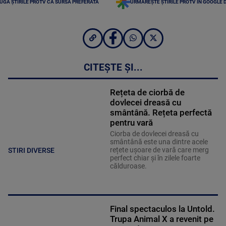
UGĂ ȘTIRILE PROTV CA SURSĂ PREFERATĂ
URMĂREȘTE ȘTIRILE PROTV ÎN GOOGLE 
CITEȘTE ȘI...
Rețeta de ciorbă de
dovlecei dreasă cu
smântână. Rețeta perfectă
pentru vară
Ciorba de dovlecei dreasă cu
smântână este una dintre acele
rețete ușoare de vară care merg
STIRI DIVERSE
perfect chiar și în zilele foarte
călduroase.
Final spectaculos la Untold.
Trupa Animal X a revenit pe