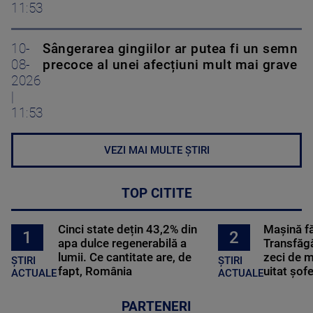
11:53
10-
Sângerarea gingiilor ar putea fi un semn
08-
precoce al unei afecțiuni mult mai grave
2026
|
11:53
VEZI MAI MULTE ȘTIRI
TOP CITITE
Cinci state dețin 43,2% din
Mașină f
2
1
apa dulce regenerabilă a
Transfăgă
lumii. Ce cantitate are, de
zeci de m
ȘTIRI
ȘTIRI
fapt, România
uitat șof
ACTUALE
ACTUALE
PARTENERI