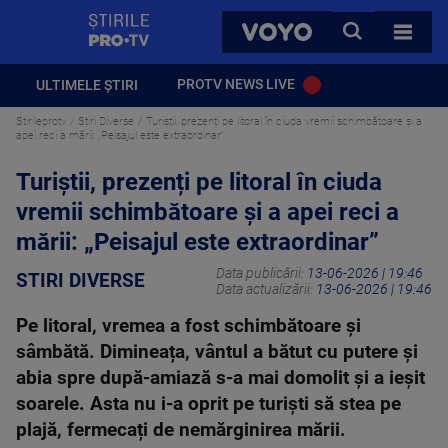
StirilePROTV
CAUTA
VOYO
TOATE 
PROTV NEWS LIVE
ULTIMELE ȘTIRI
Stirileprotv
Stiri Diverse
Turiștii, prezenți pe litoral în ciuda vremii schimbătoare și a
apei reci a mării: „Peisajul este extraordinar”
Turiștii, prezenți pe litoral în ciuda
vremii schimbătoare și a apei reci a
mării: „Peisajul este extraordinar”
Data publicării:
13-06-2026 | 19:46
STIRI DIVERSE
Data actualizării:
13-06-2026 | 19:46
Pe litoral, vremea a fost schimbătoare și
sâmbătă. Dimineața, vântul a bătut cu putere și
abia spre după-amiază s-a mai domolit și a ieșit
soarele. Asta nu i-a oprit pe turiști să stea pe
plajă, fermecați de nemărginirea mării.