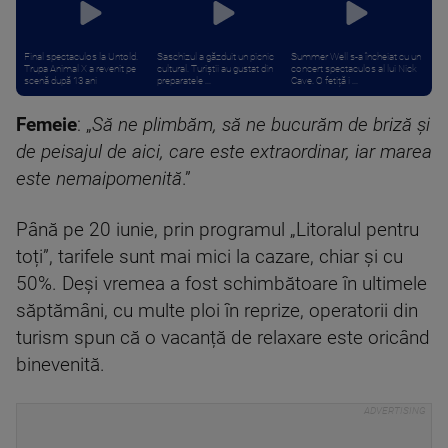
Final spectaculos la Untold.
Saschizul a găzduit un picnic
Summer Well s-a încheiat cu un
Trupa Animal X a revenit pe
cultural. Turiștii au gustat din
concert spectaculos al lui Nick
scenă după 13 ani
preparatele ...
Cave. O fetiță i ...
Femeie
: „
Să ne plimbăm, să ne bucurăm de briză și
de peisajul de aici, care este extraordinar, iar marea
este nemaipomenită
.”
Până pe 20 iunie, prin programul „Litoralul pentru
toți”, tarifele sunt mai mici la cazare, chiar și cu
50%. Deși vremea a fost schimbătoare în ultimele
săptămâni, cu multe ploi în reprize, operatorii din
turism spun că o vacanță de relaxare este oricând
binevenită.