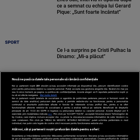
ce a semnat cu echipa lui Gerard
Pique: „Sunt foarte încântat”
SPORT
Ce l-a surprins pe Cristi Pulhac la
Dinamo: „Mi-a plăcut”
Nouă ne pasă ca datele tale personale să rămână confidențiale
Noi și partenerii noștri
201
stocăm și/sau accesăm informații pe dispozitivul dvs., precum identificatorii cookie
unici pentru prelucrarea datelor cu caracter personal. Puteți accepta sau gestiona alegerile dvs. făcând clic mai jos
SPORT
sau în orice moment, pe pagina cu politica de confidențialitate. Aceste alegeri vor fi raportate partenerilor noștri și
nu vă vor afecta navigarea.
Mai multe detalii
Noi si partenerii nostri (retelele de socializare si agentiile de publicitate partenere, precum si furnizorii nostri de
servicii de date analitice) prelucram date pentru a permite website-ului sa functioneze, pentru a personaliza
continutul si anunturile publicitare afisate in functie de interesele si/sau profilul dvs., pentru a va oferi
functionalitati aferente retelelor de socializare si pentru a analiza traficul pe website. Beneficiati de drepturile
prevazute de art. 15-22 din GDPR in legatura cu prelucrarea datelor cu caracter personal. Aceste drepturi pot fi
exercitate prin modalitatea indicata
aici
. Prin click pe “ACCEPT TOATE”, acceptati folosirea tuturor Tehnologiilor de
tip Cookie, care implica inclusiv acceptul dvs. cu privire la stocarea/accesarea informatiilor de catre Vendor-ii cu
care colaboram. Prin click pe “VREAU SA MODIFIC SETARILE INDIVIDUAL” puteti schimba preferintele in mod
individual, mai putin cele legate de cookie strict necesare pentru functionarea website-ului.
Atât noi, cât și partenerii noștri prelucrăm datele pentru a oferi:
Dezvoltarea și îmbunătățirea serviciilor. Măsurarea performanței reclamelor. Stocarea și/sau accesarea informațiilor
de pe un dispozitiv. Utilizarea profilurilor pentru selectarea conținutului personalizat. Crearea profilurilor de conținut