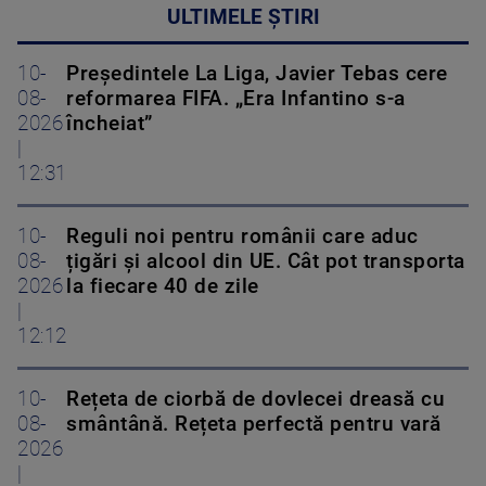
ULTIMELE ȘTIRI
10-
Președintele La Liga, Javier Tebas cere
08-
reformarea FIFA. „Era Infantino s-a
2026
încheiat”
|
12:31
10-
Reguli noi pentru românii care aduc
08-
țigări și alcool din UE. Cât pot transporta
2026
la fiecare 40 de zile
|
12:12
10-
Rețeta de ciorbă de dovlecei dreasă cu
08-
smântână. Rețeta perfectă pentru vară
2026
|