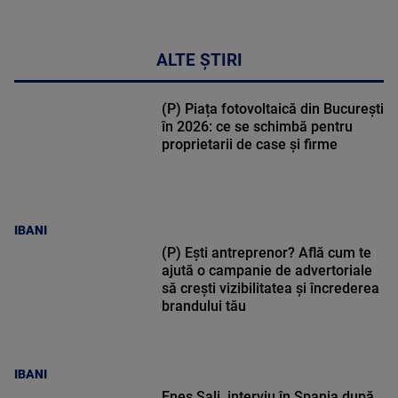
ALTE ȘTIRI
(P) Piața fotovoltaică din București
în 2026: ce se schimbă pentru
proprietarii de case și firme
IBANI
(P) Ești antreprenor? Află cum te
ajută o campanie de advertoriale
să crești vizibilitatea și încrederea
brandului tău
IBANI
Enes Sali, interviu în Spania după