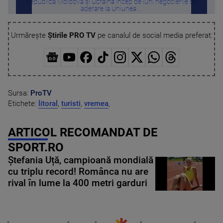
Republica Moldova și Ucraina încep de luni negocierile de
Fina
aderare la Uniunea ...
Urmărește
Știrile PRO TV
pe canalul de social media preferat:
Sursa:
ProTV
Etichete:
litoral
,
turisti
,
vremea
,
ARTICOL RECOMANDAT DE
SPORT.RO
Ștefania Uță, campioană mondială
cu triplu record! Românca nu are
rival în lume la 400 metri garduri