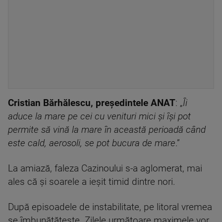
Cristian Bărhălescu, președintele ANAT
: „
Îi
aduce la mare pe cei cu venituri mici și își pot
permite să vină la mare în această perioadă când
este cald, aerosoli, se pot bucura de mare
.”
La amiază, faleza Cazinoului s-a aglomerat, mai
ales că și soarele a ieșit timid dintre nori.
După episoadele de instabilitate, pe litoral vremea
se îmbunătățește. Zilele următoare maximele vor