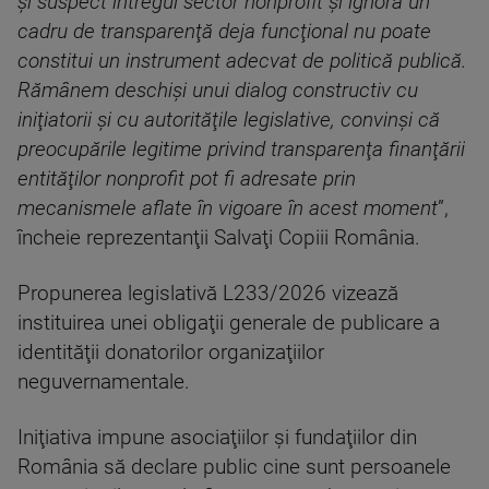
şi suspect întregul sector nonprofit şi ignoră un
cadru de transparenţă deja funcţional nu poate
constitui un instrument adecvat de politică publică.
Rămânem deschişi unui dialog constructiv cu
iniţiatorii şi cu autorităţile legislative, convinşi că
preocupările legitime privind transparenţa finanţării
entităţilor nonprofit pot fi adresate prin
mecanismele aflate în vigoare în acest moment
”,
încheie reprezentanţii Salvaţi Copiii România.
Propunerea legislativă L233/2026 vizează
instituirea unei obligaţii generale de publicare a
identităţii donatorilor organizaţiilor
neguvernamentale.
Iniţiativa impune asociaţiilor şi fundaţiilor din
România să declare public cine sunt persoanele