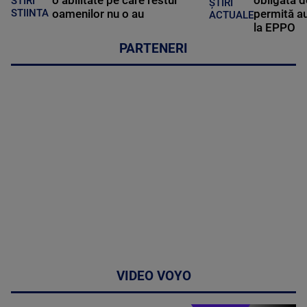
STIRI
ȘTIRI
oamenilor nu o au
permită au
STIINTA
ACTUALE
la EPPO
PARTENERI
VIDEO VOYO