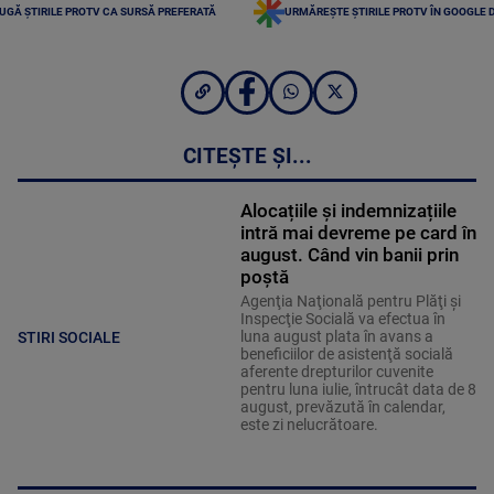
UGĂ ȘTIRILE PROTV CA SURSĂ PREFERATĂ
URMĂREȘTE ȘTIRILE PROTV ÎN GOOGLE 
CITEȘTE ȘI...
Alocațiile și indemnizațiile
intră mai devreme pe card în
august. Când vin banii prin
poștă
Agenţia Naţională pentru Plăţi şi
Inspecţie Socială va efectua în
luna august plata în avans a
STIRI SOCIALE
beneficiilor de asistenţă socială
aferente drepturilor cuvenite
pentru luna iulie, întrucât data de 8
august, prevăzută în calendar,
este zi nelucrătoare.