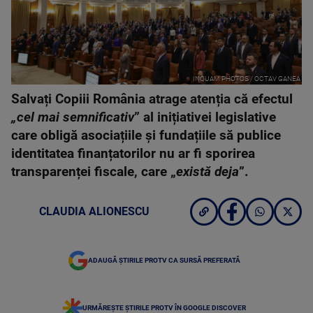
INQUAM PHOTOS / OCTAV GANEA
Salvați Copiii România atrage atenția că efectul
„cel mai semnificativ
” al inițiativei legislative
care obligă asociațiile și fundațiile să publice
identitatea finanțatorilor nu ar fi sporirea
transparenței fiscale, care „
există deja
”.
CLAUDIA ALIONESCU
ADAUGĂ ȘTIRILE PROTV CA SURSĂ PREFERATĂ
URMĂREȘTE ȘTIRILE PROTV ÎN GOOGLE DISCOVER