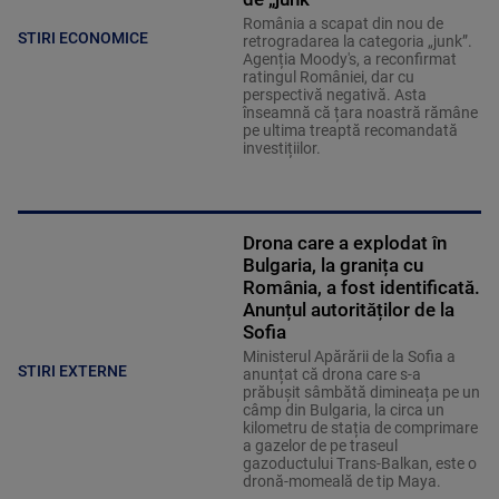
România a scapat din nou de
STIRI ECONOMICE
retrogradarea la categoria „junk”.
Agenția Moody's, a reconfirmat
ratingul României, dar cu
perspectivă negativă. Asta
înseamnă că țara noastră rămâne
pe ultima treaptă recomandată
investițiilor.
Drona care a explodat în
Bulgaria, la granița cu
România, a fost identificată.
Anunțul autorităților de la
Sofia
Ministerul Apărării de la Sofia a
STIRI EXTERNE
anunțat că drona care s-a
prăbușit sâmbătă dimineața pe un
câmp din Bulgaria, la circa un
kilometru de stația de comprimare
a gazelor de pe traseul
gazoductului Trans-Balkan, este o
dronă-momeală de tip Maya.