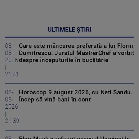
ULTIMELE ȘTIRI
08-
Care este mâncarea preferată a lui Florin
08-
Dumitrescu. Juratul MastrerChef a vorbit
2026
despre începuturile în bucătărie
|
21:41
08-
Horoscop 9 august 2026, cu Neti Sandu.
08-
Încep să vină bani în cont
2026
|
21:39
08-
Elon Musk a refuzat accesul Ucrainei la