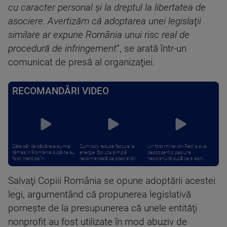
cu caracter personal şi la dreptul la libertatea de
asociere. Avertizăm că adoptarea unei legislaţii
similare ar expune România unui risc real de
procedură de infringement
”, se arată într-un
comunicat de presă al organizaţiei.
RECOMANDĂRI VIDEO
Câte săli de păcănele au mai
Cum poți reduce factura la
Un fost miner din Petrila și-a
rămas în România după ce au
energie. Soluția simplă
descoperit o pasiune
fost interzise în ...
recomandată de specialiști
neobișnuită după ce a ieșit ...
Salvaţi Copiii România se opune adoptării acestei
legi, argumentând că propunerea legislativă
porneşte de la presupunerea că unele entităţi
nonprofit au fost utilizate în mod abuziv de