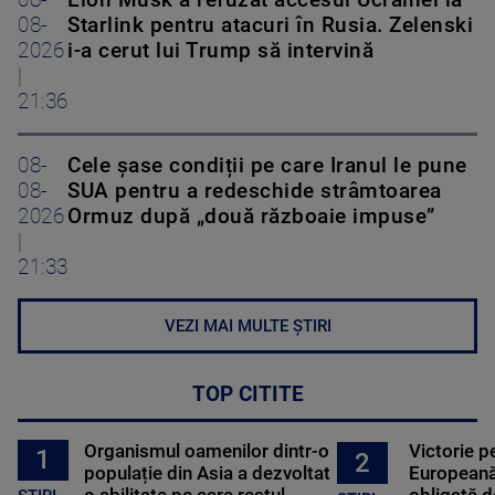
08-
Starlink pentru atacuri în Rusia. Zelenski
2026
i-a cerut lui Trump să intervină
|
21:36
08-
Cele șase condiții pe care Iranul le pune
08-
SUA pentru a redeschide strâmtoarea
2026
Ormuz după „două războaie impuse”
|
21:33
VEZI MAI MULTE ȘTIRI
TOP CITITE
Organismul oamenilor dintr-o
Victorie p
1
2
populație din Asia a dezvoltat
Europeană
o abilitate pe care restul
obligată d