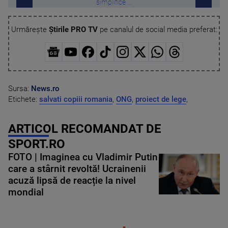
simplifice ...
Urmărește
Știrile PRO TV
pe canalul de social media preferat:
Sursa:
News.ro
Etichete:
salvati copiii romania
,
ONG
,
proiect de lege
,
ARTICOL RECOMANDAT DE
SPORT.RO
FOTO | Imaginea cu Vladimir Putin
care a stârnit revoltă! Ucrainenii
acuză lipsă de reacție la nivel
mondial