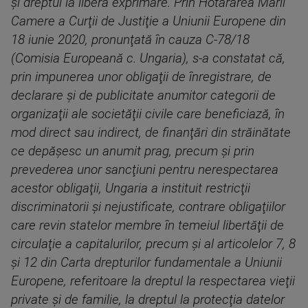
şi dreptul la liberă exprimare. Prin Hotărârea Marii
Camere a Curţii de Justiţie a Uniunii Europene din
18 iunie 2020, pronunţată în cauza C-78/18
(Comisia Europeană c. Ungaria), s-a constatat că,
prin impunerea unor obligaţii de înregistrare, de
declarare şi de publicitate anumitor categorii de
organizaţii ale societăţii civile care beneficiază, în
mod direct sau indirect, de finanţări din străinătate
ce depăşesc un anumit prag, precum şi prin
prevederea unor sancţiuni pentru nerespectarea
acestor obligaţii, Ungaria a instituit restricţii
discriminatorii şi nejustificate, contrare obligaţiilor
care revin statelor membre în temeiul libertăţii de
circulaţie a capitalurilor, precum şi al articolelor 7, 8
şi 12 din Carta drepturilor fundamentale a Uniunii
Europene, referitoare la dreptul la respectarea vieţii
private şi de familie, la dreptul la protecţia datelor