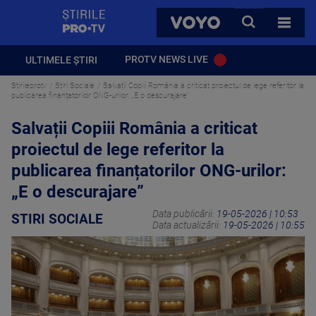
StirilePROTV
CAUTA
VOYO
TOATE 
PROTV NEWS LIVE
ULTIMELE ȘTIRI
Stirileprotv
Stiri Sociale
Salvații Copiii România a criticat proiectul de lege referitor la
publicarea finanțatorilor ONG-urilor: „E o descurajare”
Salvații Copiii România a criticat
proiectul de lege referitor la
publicarea finanțatorilor ONG-urilor:
„E o descurajare”
Data publicării:
19-05-2026 | 10:53
STIRI SOCIALE
Data actualizării:
19-05-2026 | 10:55