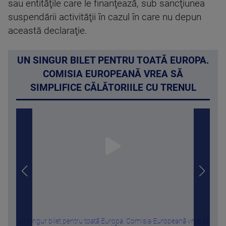
sau entităţile care le finanţează, sub sancţiunea
suspendării activităţii în cazul în care nu depun
această declaraţie.
UN SINGUR BILET PENTRU TOATĂ EUROPA.
COMISIA EUROPEANĂ VREA SĂ
SIMPLIFICE CĂLĂTORIILE CU TRENUL
Un singur bilet pentru toată Europa. Comisia Europeană vrea să
Câte