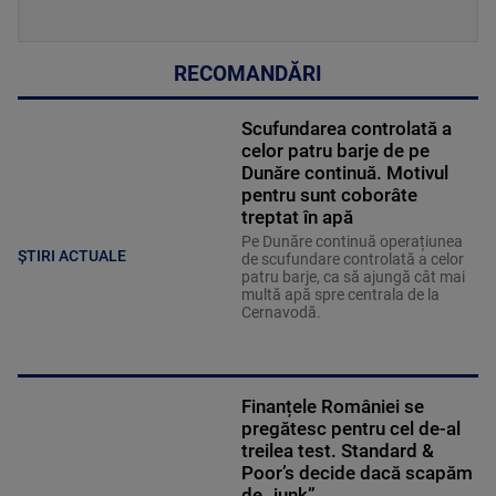
RECOMANDĂRI
Scufundarea controlată a
celor patru barje de pe
Dunăre continuă. Motivul
pentru sunt coborâte
treptat în apă
Pe Dunăre continuă operațiunea
ȘTIRI ACTUALE
de scufundare controlată a celor
patru barje, ca să ajungă cât mai
multă apă spre centrala de la
Cernavodă.
Finanțele României se
pregătesc pentru cel de-al
treilea test. Standard &
Poor’s decide dacă scapăm
de „junk”